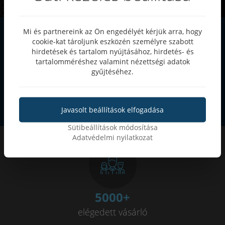
Mi és partnereink az Ön engedélyét kérjük arra, hogy
Szeretnél értesülni
cookie-kat tároljunk eszközén személyre szabott
hirdetések és tartalom nyújtásához, hirdetés- és
akcióinkról?
tartalomméréshez valamint nézettségi adatok
Iratkozz fel hírlevelünkre
gyűjtéséhez.
Feliratkozás
Javasolt beállítások elfogadása
Sütibeállítások módosítása
Adatvédelmi nyilatkozat
5000
+
elégedett vásárló