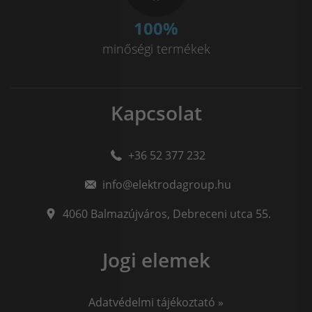
100
%
minőségi termékek
Kapcsolat
+36 52 377 232
info@elektrodagroup.hu
4060
Balmazújváros
,
Debreceni utca 55.
Jogi elemek
Adatvédelmi tájékoztató »