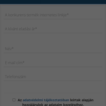
A konkurens termék internetes linkje*
A kívánt eladási ár*
Név*
E-mail cím*
Telefonszám
Az
adatvédelmi tájékoztatóban
leírtak alapján
hozzájárulok az adataim kezeléséhez.