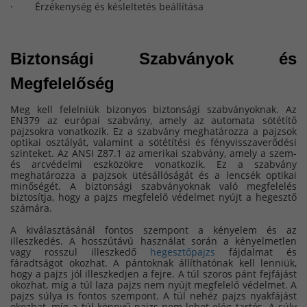
· Érzékenység és késleltetés beállítása
Biztonsági Szabványok és 
Megfelelőség
Meg kell felelniük bizonyos biztonsági szabványoknak. Az
EN379 az európai szabvány, amely az automata sötétítő
pajzsokra vonatkozik. Ez a szabvány meghatározza a pajzsok
optikai osztályát, valamint a sötétítési és fényvisszaverődési
szinteket. Az ANSI Z87.1 az amerikai szabvány, amely a szem-
és arcvédelmi eszközökre vonatkozik. Ez a szabvány
meghatározza a pajzsok ütésállóságát és a lencsék optikai
minőségét. A biztonsági szabványoknak való megfelelés
biztosítja, hogy a pajzs megfelelő védelmet nyújt a hegesztő
számára.
A kiválasztásánál fontos szempont a kényelem és az
illeszkedés. A hosszútávú használat során a kényelmetlen
vagy rosszul illeszkedő
hegesztőpajzs
fájdalmat és
fáradtságot okozhat. A pántoknak állíthatónak kell lenniük,
hogy a pajzs jól illeszkedjen a fejre. A túl szoros pánt fejfájást
okozhat, míg a túl laza pajzs nem nyújt megfelelő védelmet. A
pajzs súlya is fontos szempont. A túl nehéz pajzs nyakfájást
okozhat, míg a túl könnyű pajzs nem lehet elég tartós. A súly