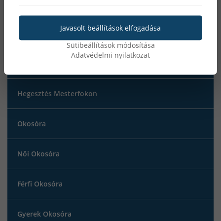
MMA hegesztés
Javasolt beállítások elfogadása
iweld
Sütibeállítások módosítása
Adatvédelmi nyilatkozat
MATEWELD Hungary
Hegesztés Mesterfokon
Okosóra
Női Okosóra
Férfi Okosóra
Gyerek Okosóra