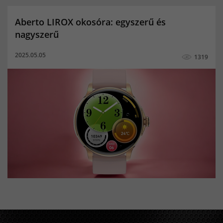
Aktivitásmérés
Alvásminőség figyelő
Aberto LIROX okosóra: egyszerű és
Bicikli multisport funkció
Elégetett kalóriák
nagyszerű
Értesítések
Megtett távolság
női okoskarkötő
2025.05.05
1319
okoskarkötő
Pulzusmerő
aktivitásmérő
pulzusmérő okoskarkötő
Alvásminőség mérés
elégetett kalória
Elvesztés figyelmeztetés
Lépésszámláló
Megtett lépések száma
Multisport funkció
okosóra hívás funkcióval
Pulzusmérés
magyar menü férfi okosóra
magyar menü női okosóra
magyar menü okosóra-okoskarkötő
magyar nyelvű okosóra okoskarkötő