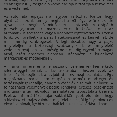
és az egyensúly megfelelő kombinációja biztosítja a kényelmet
és a védelmet.
Az automata fejpajzs ára nagyban változhat. Fontos, hogy
olyat válasszunk, amely megfelel a költségvetésünknek, de
ugyanakkor megfelelő minőséget is biztosít. A drágább
pajzsok gyakran tartalmaznak extra funkciókat, mint az
automatikus sötétedés vagy a beépített légzésvédelem. Ezek a
funkciók növelhetik a pajzs hatékonyságát és kényelmét, de
nem mindig szükségesek. A legfontosabb, hogy a pajzs
megfeleljen a biztonsági szabványoknak és megfelelő
védelmet nyújtson. A minőség nem mindig egyenlő a magas
árral, ezért érdemes alaposan utánanézni a különböző
márkáknak és modelleknek.
A márka hírneve és a felhasználói vélemények kiemelkedő
jelentőséggel bírnak a kiválasztásában, hiszen ezek az
információk segítenek a legjobb döntés meghozatalában. Egy
megbízható márka nem csupán a termék minőségét és
tartósságát garantálja, hanem a vásárlók bizalmát is elnyeri. A
felhasználói vélemények pedig rendkívül értékes betekintést
nyújtanak a termék valós használatába, tapasztalataik révén.
Ezek az információk alapján sokkal könnyebb eldönteni, hogy
a kiválasztott pajzs valóban megfelel-e a saját igényeinknek és
elvárásainknak, így biztosabbak lehetünk a vásárlásunkban.