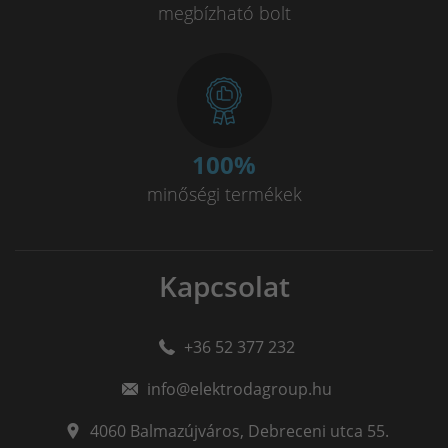
megbízható bolt
100
%
minőségi termékek
Kapcsolat
+36 52 377 232
info@elektrodagroup.hu
4060
Balmazújváros
,
Debreceni utca 55.