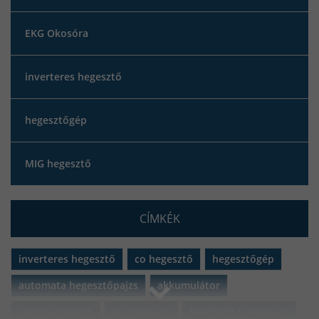
EKG Okosóra
inverteres hegesztő
hegesztőgép
MIG hegesztő
CÍMKÉK
inverteres hegesztő
co hegesztő
hegesztőgép
automata hegesztőpajzs
akkumulátor
szerszámgépek
plazmavágó
MATEWELD Hungary