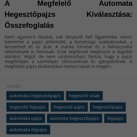
A Megfelelő Automata 
Hegesztőpajzs Kiválasztása: 
Összefoglalás
Nem egyszerű feladat, sok tényezőt kell figyelembe venni,
beleértve a pajzs jellemzőit, a biztonsági szabványokat, a
kényelmet és az árat. A márka hírneve és a felhasználói
vélemények is fontosak. Ezek segítenek meghozni a legjobb
döntést. Végül, de nem utolsósorban, fontos, hogy a pajzs
megfeleljen a személyes stílusunknak és igényeinknek. A
megfelelő pajzs kiválasztása hosszú távon is megéri.
címkék:
automata hegesztőpajzs
hegesztő sisak
hegesztő fejpajzs
hegesztő pajzs
hegesztőpajzs
automata pajzs
automta hegesztőpajzs
fejpajzs
automata fejpajzs