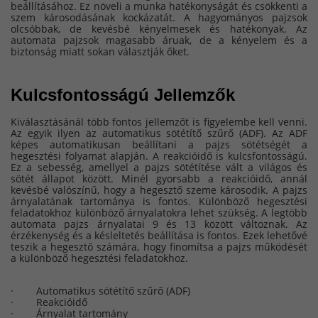
beállításához. Ez növeli a munka hatékonyságát és csökkenti a
szem károsodásának kockázatát. A hagyományos pajzsok
olcsóbbak, de kevésbé kényelmesek és hatékonyak. Az
automata pajzsok magasabb áruak, de a kényelem és a
biztonság miatt sokan választják őket.
Kulcsfontosságú Jellemzők
Kiválasztásánál több fontos jellemzőt is figyelembe kell venni.
Az egyik ilyen az automatikus sötétítő szűrő (ADF). Az ADF
képes automatikusan beállítani a pajzs sötétségét a
hegesztési folyamat alapján. A reakcióidő is kulcsfontosságú.
Ez a sebesség, amellyel a pajzs sötétítése vált a világos és
sötét állapot között. Minél gyorsabb a reakcióidő, annál
kevésbé valószínű, hogy a hegesztő szeme károsodik. A pajzs
árnyalatának tartománya is fontos. Különböző hegesztési
feladatokhoz különböző árnyalatokra lehet szükség. A legtöbb
automata pajzs árnyalatai 9 és 13 között változnak. Az
érzékenység és a késleltetés beállítása is fontos. Ezek lehetővé
teszik a hegesztő számára, hogy finomítsa a pajzs működését
a különböző hegesztési feladatokhoz.
· Automatikus sötétítő szűrő (ADF)
· Reakcióidő
· Árnyalat tartomány