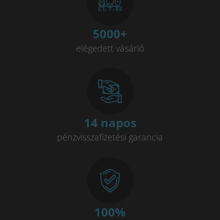
minőségi hegesztőgép
plazmavágók
plazmavágógép
plazmavagas
plazma vago
5000
+
iweld cut
okosóra gyerekeknek
awi hegesztő
elégedett vásárló
awi hegesztés
hegesztő
iweld pocketmig
EKG okosóra
Vérnyomásmérő okosóra
Jasic
14 napos
pénzvisszafizetési garancia
100
%