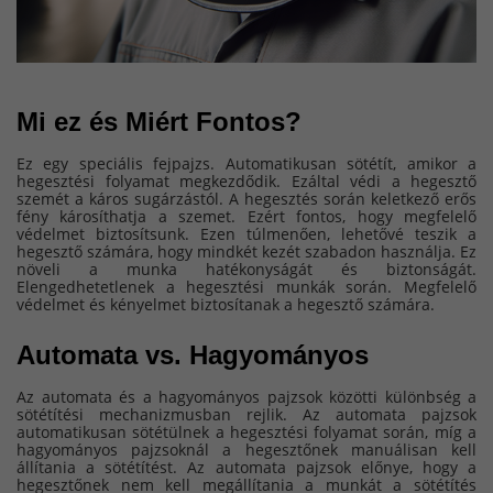
Mi ez és Miért Fontos?
Ez egy speciális fejpajzs. Automatikusan sötétít, amikor a
hegesztési folyamat megkezdődik. Ezáltal védi a hegesztő
szemét a káros sugárzástól. A hegesztés során keletkező erős
fény károsíthatja a szemet. Ezért fontos, hogy megfelelő
védelmet biztosítsunk. Ezen túlmenően, lehetővé teszik a
hegesztő számára, hogy mindkét kezét szabadon használja. Ez
növeli a munka hatékonyságát és biztonságát.
Elengedhetetlenek a hegesztési munkák során. Megfelelő
védelmet és kényelmet biztosítanak a hegesztő számára.
Automata vs. Hagyományos 
Az automata és a hagyományos pajzsok közötti különbség a
sötétítési mechanizmusban rejlik. Az automata pajzsok
automatikusan sötétülnek a hegesztési folyamat során, míg a
hagyományos pajzsoknál a hegesztőnek manuálisan kell
állítania a sötétítést. Az automata pajzsok előnye, hogy a
hegesztőnek nem kell megállítania a munkát a sötétítés