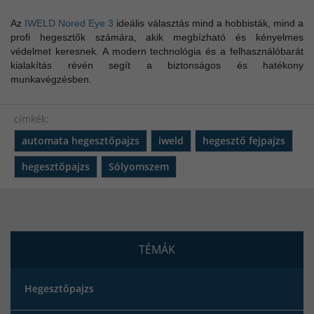
Az
IWELD Nored Eye 3
ideális választás mind a hobbisták, mind a
profi hegesztők számára, akik megbízható és kényelmes
védelmet keresnek. A modern technológia és a felhasználóbarát
kialakítás révén segít a biztonságos és hatékony
munkavégzésben.
címkék:
automata hegesztőpajzs
iweld
hegesztő fejpajzs
hegesztőpajzs
Sólyomszem
TÉMÁK
Hegesztőpajzs