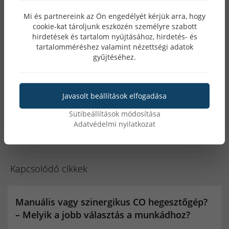
Mi és partnereink az Ön engedélyét kérjük arra, hogy
MIG hegesztő
cookie-kat tároljunk eszközén személyre szabott
hirdetések és tartalom nyújtásához, hirdetés- és
tartalomméréshez valamint nézettségi adatok
gyűjtéséhez.
CÍMKÉK
inverteres hegesztő
co hegesztő
hegesztőgép
Javasolt beállítások elfogadása
automata hegesztőpajzs
akkumulátor
Sütibeállítások módosítása
Adatvédelmi nyilatkozat
szerszámgépek
plazmavágó
MATEWELD Hungary
porbeles hegesztő
porbeles hegesztő huzal
Black Friday 2021
iweld
gorilla
iweld gorilla
Kapcsolódó cikkek
aluflux
iweld aluflux
pocketpower
microflux
Manuális vagy szinergikus CO hegesztőgép?
fixiflux
microforce
Ipari gáz forgalmazók
– Melyik a jobb választás a munkádhoz?
Co hegesztő gáz
co palack
co2 gáz