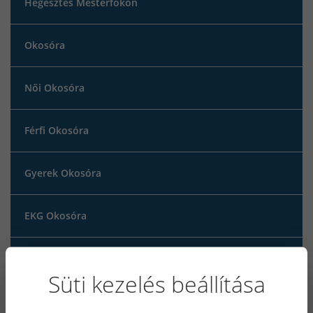
Hegesztés Mesterfokon
Okosóra
Női Okosóra
Férfi Okosóra
Gyerek Okosóra
EKG Okosóra
inverteres hegesztő
Süti kezelés beállítása
hegesztőgép