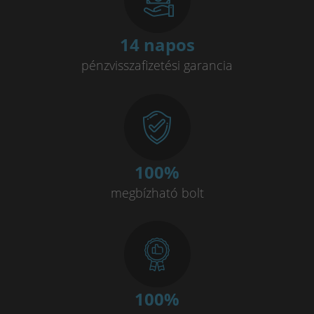
14 napos
pénzvisszafizetési garancia
100
%
megbízható bolt
100
%