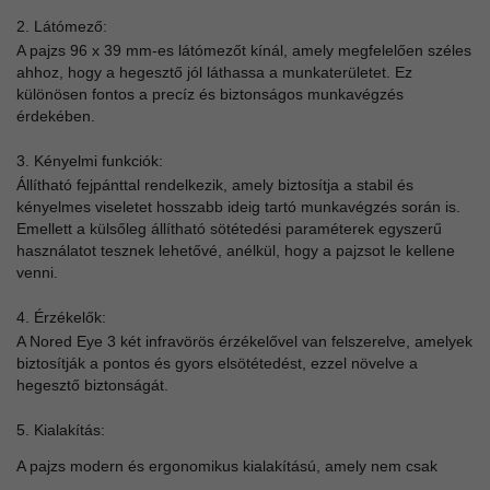
2. Látómező:
A pajzs 96 x 39 mm-es látómezőt kínál, amely megfelelően széles
ahhoz, hogy a hegesztő jól láthassa a munkaterületet. Ez
különösen fontos a precíz és biztonságos munkavégzés
érdekében.
3. Kényelmi funkciók:
Állítható fejpánttal rendelkezik, amely biztosítja a stabil és
kényelmes viseletet hosszabb ideig tartó munkavégzés során is.
Emellett a külsőleg állítható sötétedési paraméterek egyszerű
használatot tesznek lehetővé, anélkül, hogy a pajzsot le kellene
venni.
4. Érzékelők:
A Nored Eye 3 két infravörös érzékelővel van felszerelve, amelyek
biztosítják a pontos és gyors elsötétedést, ezzel növelve a
hegesztő biztonságát.
5. Kialakítás:
A pajzs modern és ergonomikus kialakítású, amely nem csak