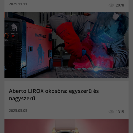
2025.11.11
2078
Argon palack töltés ár
10 kg co palack eladó
5kg co2 palack
10kg töltött co palack
5kg co palack ár
20kg co palack
Linde co palack
hegesztő pálca
mma hegesztés
karóra
okosóra
férfi okosóra
női okosóra
gyerek okosóra
MIG/MAG hegesztés
TIG hegesztés
co2 palack
Kevert gázpalack
Porbeles hegesztés
Aktivitásmérés
Alvásminőség figyelő
Aberto LIROX okosóra: egyszerű és
Bicikli multisport funkció
Elégetett kalóriák
nagyszerű
Értesítések
Megtett távolság
női okoskarkötő
2025.05.05
1315
okoskarkötő
Pulzusmerő
aktivitásmérő
pulzusmérő okoskarkötő
Alvásminőség mérés