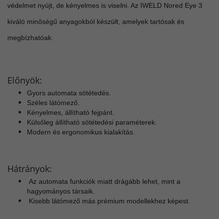
védelmet nyújt, de kényelmes is viselni. Az IWELD Nored Eye 3
kiváló minőségű anyagokból készült, amelyek tartósak és
megbízhatóak.
Előnyök:
Gyors automata sötétedés.
Széles látómező.
Kényelmes, állítható fejpánt.
Külsőleg állítható sötétedési paraméterek.
Modern és ergonomikus kialakítás.
Hátrányok:
Az automata funkciók miatt drágább lehet, mint a
hagyományos társaik.
Kisebb látómező más prémium modellekhez képest.