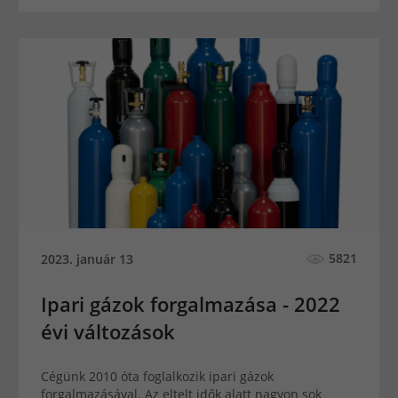
5821
2023. január 13
Ipari gázok forgalmazása - 2022
évi változások
Cégünk 2010 óta foglalkozik ipari gázok
forgalmazásával. Az eltelt idők alatt nagyon sok