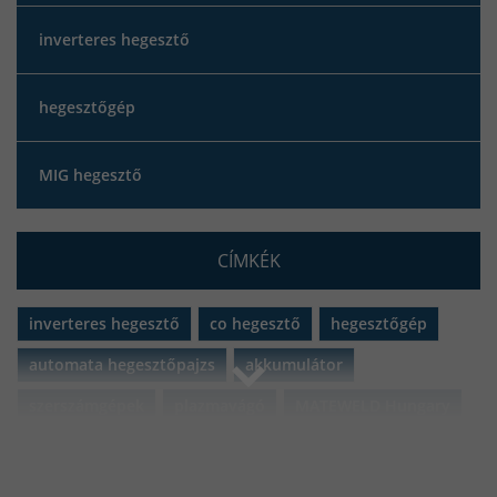
inverteres hegesztő
hegesztőgép
MIG hegesztő
CÍMKÉK
inverteres hegesztő
co hegesztő
hegesztőgép
automata hegesztőpajzs
akkumulátor
szerszámgépek
plazmavágó
MATEWELD Hungary
porbeles hegesztő
porbeles hegesztő huzal
Black Friday 2021
iweld
gorilla
iweld gorilla