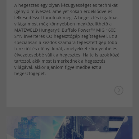
A hegesztés egy olyan kézügyességet és technikát
igénylő művészet, amelyet sokan érdeklődve és
lelkesedéssel tanulnak meg. A hegesztés izgalmas
világa most még könnyebben megközelíthető a
MATEWELD Hungary® Buffalo Power™ MIG 160E
SYN inverteres CO hegesztőgép segítségével. Ez a
speciálisan a kezdők számára fejlesztett gép több
funkciót és előnyt kínál, amelyekkel könnyebbé és
élvezetesebbé válik a hegesztés. Ha te is azok közé
tartozol, akik most ismerkednek a hegesztés
világával, akkor ajánlom figyelmedbe ezt a
hegesztőgépet.