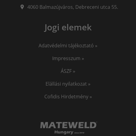
iweld cut
okosóra gyerekeknek
awi hegesztő
4060
Balmazújváros
,
Debreceni utca 55.
awi hegesztés
hegesztő
iweld pocketmig
Jogi elemek
EKG okosóra
Vérnyomásmérő okosóra
Jasic
Adatvédelmi tájékoztató »
Impresszum »
ÁSZF »
Elállási nyilatkozat »
Cofidis Hirdetmény »