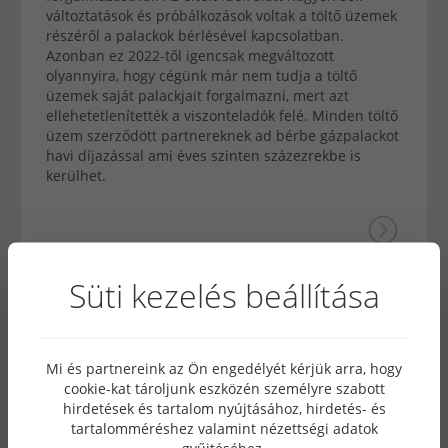
változtatások és próbálkozások voltak a töltő üzemek
részéről a palackok bérlésével kapcsolatban.
Azonban ez 2022-től igencsak megváltozott
olyannyira, hogy cégünk már nem tudja a töltő
üzemek saját palackjait forgalmazni, mert azt
ellehetetlenítették a viszonteladók felé. Minden töltő
üzem szerződött partnereknek ad bérbe gázpalackot
havi díjazással ami éves szinten százezrekbe is
kerülhet.
Süti kezelés beállítása
Mi és partnereink az Ön engedélyét kérjük arra, hogy
cookie-kat tároljunk eszközén személyre szabott
hirdetések és tartalom nyújtásához, hirdetés- és
tartalomméréshez valamint nézettségi adatok
gyűjtéséhez.