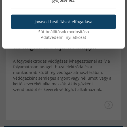
Javasolt beállítások elfogadása
Sütibeállítások módosítása
97561
2020. január 27
Adatvédelmi nyilatkozat
Co hegesztés eljárás alapjai
A fogyóelektródás védőgázas ívhegesztésnél az ív a
folyamatosan adagolt huzalelektróda és a
munkadarab között ég védőgáz atmoszférában.
Védőgázként semleges argont vagy héliumot, vagy a
kettő keverékét alkalmazzák. Aktív gázként
széndioxidot és keverék védőgázt alkalmaznak.