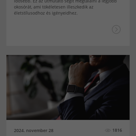
idősebb. Ez az útmutató segít megtalálni a legjobb
okosórát, ami tökéletesen illeszkedik az
életstílusodhoz és igényeidhez.
1816
2024. november 28