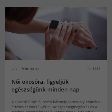
1618
2025. február 12
Női okosóra: figyeljük
egészségünk minden nap
A sokrétű funkciói révén bármely korosztály számára
értékes eszközzé válhat. Az egészségmegőrzés és a
modern technológia találkozása hozza létre azt a