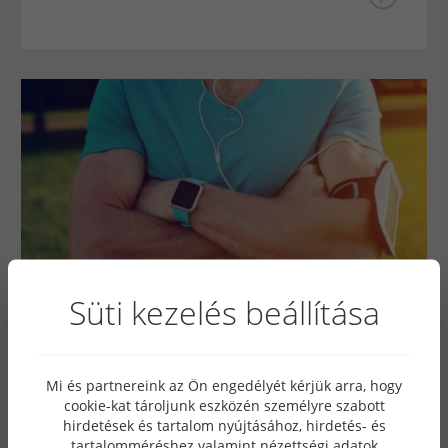
Süti kezelés beállítása
2069
2024. november 05
Férfi okosórák edzéshez:legjobb
Mi és partnereink az Ön engedélyét kérjük arra, hogy
funkciók és alkalmazások
cookie-kat tároljunk eszközén személyre szabott
hirdetések és tartalom nyújtásához, hirdetés- és
sportoláshoz
tartalomméréshez valamint nézettségi adatok