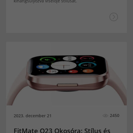
kihangsúlyozva viselője stílusát.
2450
2023. december 21
FitMate Q23 Okosóra: Stílus és