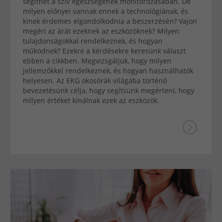
segíthet a szív egészségének monitorozásában. De
milyen előnyei vannak ennek a technológiának, és
kinek érdemes elgondolkodnia a beszerzésén? Vajon
megéri az árát ezeknek az eszközöknek? Milyen
tulajdonságokkal rendelkeznek, és hogyan
működnek? Ezekre a kérdésekre keresünk választ
ebben a cikkben. Megvizsgáljuk, hogy milyen
jellemzőkkel rendelkeznek, és hogyan használhatók
helyesen. Az EKG okosórák világába történő
bevezetésünk célja, hogy segítsünk megérteni, hogy
milyen értéket kínálnak ezek az eszközök.