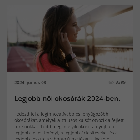
3389
2024. június 03
Legjobb női okosórák 2024-ben.
Fedezd fel a leginnovatívabb és lenyűgözőbb
okosórákat, amelyek a stílusos külsőt ötvözik a fejlett
funkciókkal. Tudd meg, melyik okosóra nyújtja a
legjobb teljesítményt, a legjobb értesítéseket és a
legjobb tesztre szabható funkciókat. Olvasd el