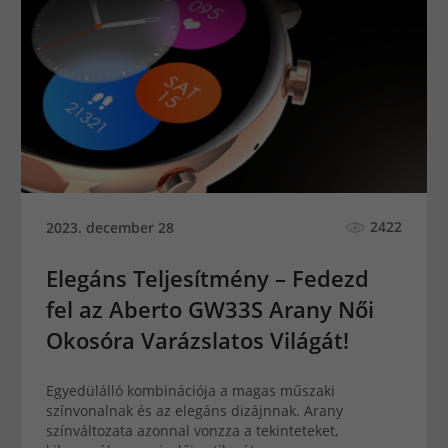
2422
2023. december 28
Elegáns Teljesítmény – Fedezd
fel az Aberto GW33S Arany Női
Okosóra Varázslatos Világát!
Egyedülálló kombinációja a magas műszaki
színvonalnak és az elegáns dizájnnak. Arany
színváltozata azonnal vonzza a tekinteteket,