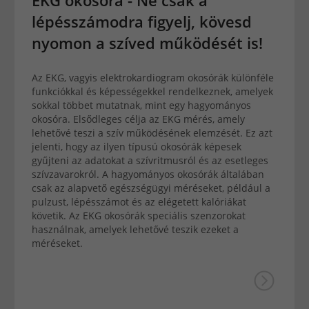
lépésszámodra figyelj, kövesd
nyomon a szíved működését is!
Az EKG, vagyis elektrokardiogram okosórák különféle
funkciókkal és képességekkel rendelkeznek, amelyek
sokkal többet mutatnak, mint egy hagyományos
okosóra. Elsődleges célja az EKG mérés, amely
lehetővé teszi a szív működésének elemzését. Ez azt
jelenti, hogy az ilyen típusú okosórák képesek
gyűjteni az adatokat a szívritmusról és az esetleges
szívzavarokról. A hagyományos okosórák általában
csak az alapvető egészségügyi méréseket, például a
pulzust, lépésszámot és az elégetett kalóriákat
követik. Az EKG okosórák speciális szenzorokat
használnak, amelyek lehetővé teszik ezeket a
méréseket.