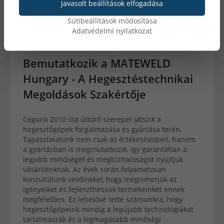
Javasolt beállítások elfogadása
Sütibeállítások módosítása
Adatvédelmi nyilatkozat
5401
2023. május 28
Bemutatkozik a MATEWELD
Hungary - A Hegesztéstechnikai
Megoldások Szakértője
Cégünk 2010 óta úttörő szerepet játszik a
hegesztőgépek forgalmazása és gyártása terén.
Tapasztalatunk nem csak az értékesítésben, hanem
a gyártásban is megmutatkozik, így garantáltan a
legjobb minőséget és megbízhatóságot nyújtjuk
vásárlóinknak. Az évek során folyamatosan
konzultálunk vevőinkkel, hogy megismerjük az
igényeiket és fejleszthessük termékeinket ennek
megfelelően. Ez lehetővé tette számunkra, hogy
hegesztőgépeink mindig a legújabb technológiákat
tartalmazzák és a legmagasabb minőségi