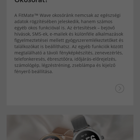
A FitMate™ Wave okosóránk nemcsak az egészségi
adatok rögzítésében jeleskedik, hanem számos
egyéb okos funkcióval is. Az értesítések – bejövő
hívások, SMS-ek, e-mailek és különféle alkalmazások
figyelmeztetései mellett gyógyszeremlékeztetőket és
találkozókat is beállíthatsz. Az egyéb funkciók között
megtalálható a távoli fényképkészítés, zenevezérlés,
telefonkeresés, ébresztőóra, időjárás-előrejelzés,
számológép, légzéstréning, zseblámpa és kijelző
fényerő beállítása.