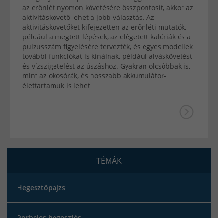
az erőnlét nyomon követésére összpontosít, akkor az
aktivitáskövető lehet a jobb választás. Az
aktivitáskövetőket kifejezetten az erőnléti mutatók,
például a megtett lépések, az elégetett kalóriák és a
pulzusszám figyelésére tervezték, és egyes modellek
további funkciókat is kínálnak, például alváskövetést
és vízszigetelést az úszáshoz. Gyakran olcsóbbak is,
mint az okosórák, és hosszabb akkumulátor-
élettartamuk is lehet.
TÉMÁK
Hegesztőpajzs
Porbeles hegesztés