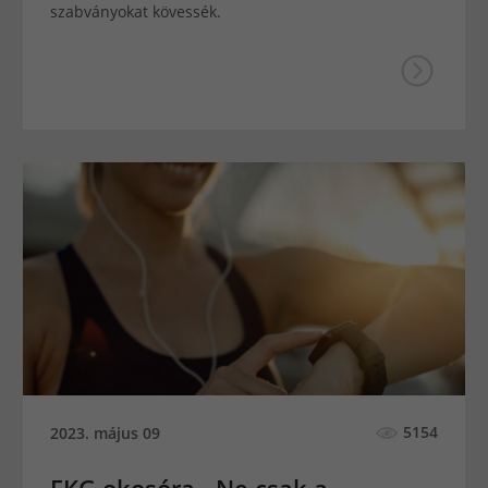
szabványokat kövessék.
5154
2023. május 09
EKG okosóra - Ne csak a