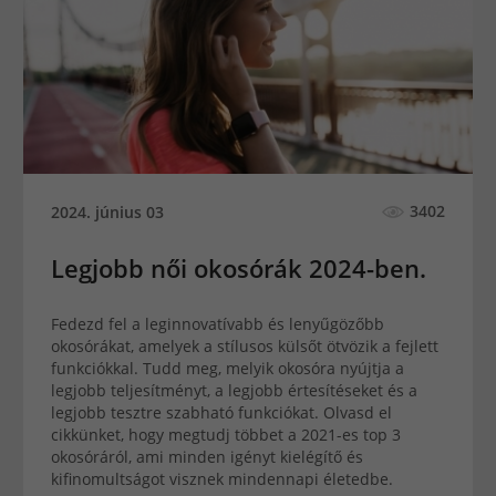
3402
2024. június 03
Legjobb női okosórák 2024-ben.
Fedezd fel a leginnovatívabb és lenyűgözőbb
okosórákat, amelyek a stílusos külsőt ötvözik a fejlett
funkciókkal. Tudd meg, melyik okosóra nyújtja a
legjobb teljesítményt, a legjobb értesítéseket és a
legjobb tesztre szabható funkciókat. Olvasd el
cikkünket, hogy megtudj többet a 2021-es top 3
okosóráról, ami minden igényt kielégítő és
kifinomultságot visznek mindennapi életedbe.