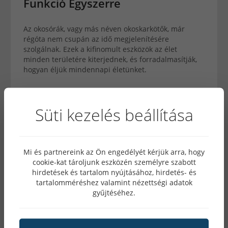
Funkció Egyszerre
Az okosórák, vagy más néven okoskarkötők, már
régóta nem csupán az idő megjelenítésére
szolgálnak. Ezek a kifinomult eszközök az élet
minden területére kiterjednek, és forradalmasítják,
hogyan éljük mindennapi életünket.
Süti kezelés beállítása
Mi és partnereink az Ön engedélyét kérjük arra, hogy
cookie-kat tároljunk eszközén személyre szabott
hirdetések és tartalom nyújtásához, hirdetés- és
tartalomméréshez valamint nézettségi adatok
gyűjtéséhez.