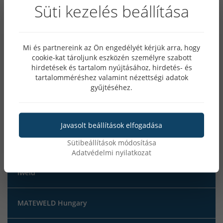
Süti kezelés beállítása
Porbeles hegesztés
Mi és partnereink az Ön engedélyét kérjük arra, hogy
Awi hegesztés
cookie-kat tároljunk eszközén személyre szabott
hirdetések és tartalom nyújtásához, hirdetés- és
tartalomméréshez valamint nézettségi adatok
MIG/MAG hegesztés
gyűjtéséhez.
Plazmavágás
Javasolt beállítások elfogadása
MMA hegesztés
Sütibeállítások módosítása
Adatvédelmi nyilatkozat
iweld
MATEWELD Hungary