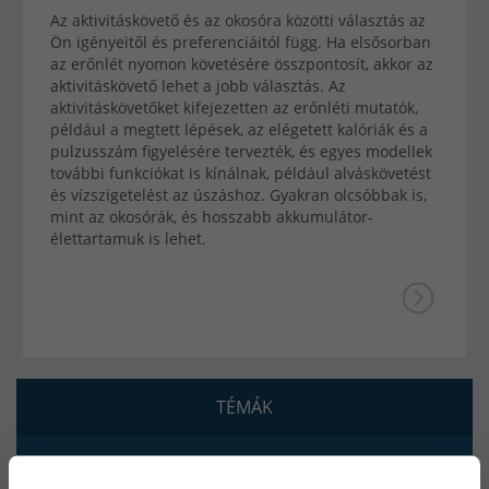
Az aktivitáskövető és az okosóra közötti választás az
Ön igényeitől és preferenciáitól függ. Ha elsősorban
az erőnlét nyomon követésére összpontosít, akkor az
aktivitáskövető lehet a jobb választás. Az
aktivitáskövetőket kifejezetten az erőnléti mutatók,
például a megtett lépések, az elégetett kalóriák és a
pulzusszám figyelésére tervezték, és egyes modellek
további funkciókat is kínálnak, például alváskövetést
és vízszigetelést az úszáshoz. Gyakran olcsóbbak is,
mint az okosórák, és hosszabb akkumulátor-
élettartamuk is lehet.
TÉMÁK
Hegesztőpajzs