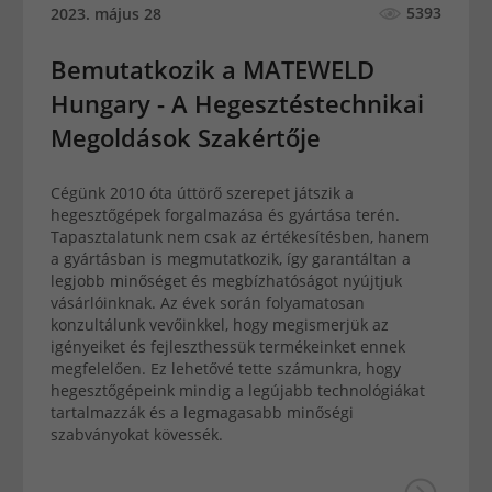
5393
2023. május 28
Bemutatkozik a MATEWELD
Hungary - A Hegesztéstechnikai
Megoldások Szakértője
Cégünk 2010 óta úttörő szerepet játszik a
hegesztőgépek forgalmazása és gyártása terén.
Tapasztalatunk nem csak az értékesítésben, hanem
a gyártásban is megmutatkozik, így garantáltan a
legjobb minőséget és megbízhatóságot nyújtjuk
vásárlóinknak. Az évek során folyamatosan
konzultálunk vevőinkkel, hogy megismerjük az
igényeiket és fejleszthessük termékeinket ennek
megfelelően. Ez lehetővé tette számunkra, hogy
hegesztőgépeink mindig a legújabb technológiákat
tartalmazzák és a legmagasabb minőségi
szabványokat kövessék.