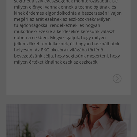
segíthet a szív egészségének monitorozásában. De
milyen előnyei vannak ennek a technológiának, és
kinek érdemes elgondolkodnia a beszerzésén? Vajon
megéri az árát ezeknek az eszközöknek? Milyen
tulajdonságokkal rendelkeznek, és hogyan
működnek? Ezekre a kérdésekre keresünk választ
ebben a cikkben. Megvizsgáljuk, hogy milyen
jellemzőkkel rendelkeznek, és hogyan használhatók
helyesen. Az EKG okosórák világába történő
bevezetésünk célja, hogy segítsünk megérteni, hogy
milyen értéket kínálnak ezek az eszközök.