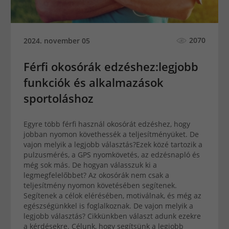
2070
2024. november 05
Férfi okosórák edzéshez:legjobb
funkciók és alkalmazások
sportoláshoz
Egyre több férfi használ okosórát edzéshez, hogy
jobban nyomon követhessék a teljesítményüket. De
vajon melyik a legjobb választás?Ezek közé tartozik a
pulzusmérés, a GPS nyomkövetés, az edzésnapló és
még sok más. De hogyan válasszuk ki a
legmegfelelőbbet? Az okosórák nem csak a
teljesítmény nyomon követésében segítenek.
Segítenek a célok elérésében, motiválnak, és még az
egészségünkkel is foglalkoznak. De vajon melyik a
legjobb választás? Cikkünkben választ adunk ezekre
a kérdésekre. Célunk, hogy segítsünk a legjobb