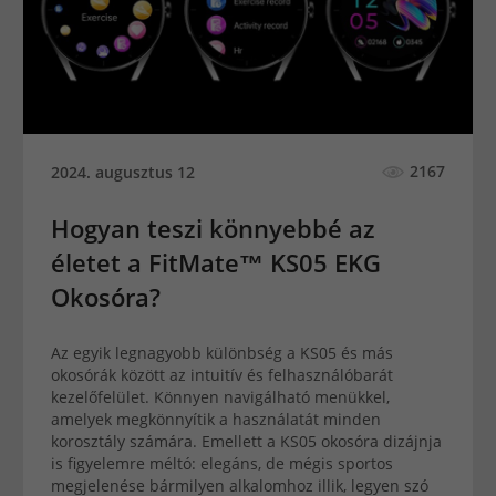
2167
2024. augusztus 12
Hogyan teszi könnyebbé az
életet a FitMate™ KS05 EKG
Okosóra?
Az egyik legnagyobb különbség a KS05 és más
okosórák között az intuitív és felhasználóbarát
kezelőfelület. Könnyen navigálható menükkel,
amelyek megkönnyítik a használatát minden
korosztály számára. Emellett a KS05 okosóra dizájnja
is figyelemre méltó: elegáns, de mégis sportos
megjelenése bármilyen alkalomhoz illik, legyen szó