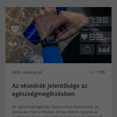
1705
2025. március 06
Az okosórák jelentősége az
egészségmegőrzésben
Az egészségmegőrzés fontos része életünknek. Az
okosórák, mint a FitMate Zenox, ebben nyújtanak