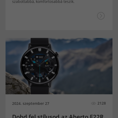
szabottabbá, komfortosabbá teszik.
2128
2024. szeptember 27
Dobd fel stílusod az Aberto F22R