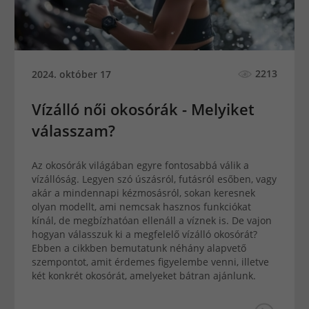
2213
2024. október 17
Vízálló női okosórák - Melyiket
válasszam?
Az okosórák világában egyre fontosabbá válik a
vízállóság. Legyen szó úszásról, futásról esőben, vagy
akár a mindennapi kézmosásról, sokan keresnek
olyan modellt, ami nemcsak hasznos funkciókat
kínál, de megbízhatóan ellenáll a víznek is. De vajon
hogyan válasszuk ki a megfelelő vízálló okosórát?
Ebben a cikkben bemutatunk néhány alapvető
szempontot, amit érdemes figyelembe venni, illetve
két konkrét okosórát, amelyeket bátran ajánlunk.