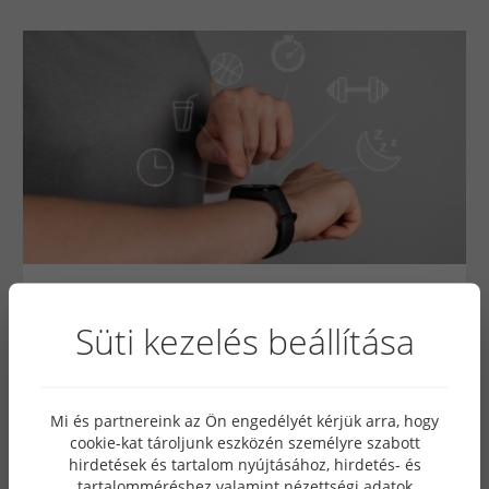
1732
2024. november 14
Süti kezelés beállítása
Funkciók, amelyekért érdemes
okosórát viselni
Mi és partnereink az Ön engedélyét kérjük arra, hogy
cookie-kat tároljunk eszközén személyre szabott
A sokoldalúsága és funkcionalitása teszi őket
hirdetések és tartalom nyújtásához, hirdetés- és
nélkülözhetetlenné a modern életben. Ezek az
tartalomméréshez valamint nézettségi adatok