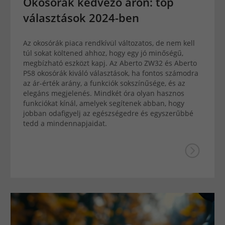
Okosórák kedvező áron: top
választások 2024-ben
Az okosórák piaca rendkívül változatos, de nem kell
túl sokat költened ahhoz, hogy egy jó minőségű,
megbízható eszközt kapj. Az Aberto ZW32 és Aberto
P58 okosórák kiváló választások, ha fontos számodra
az ár-érték arány, a funkciók sokszínűsége, és az
elegáns megjelenés. Mindkét óra olyan hasznos
funkciókat kínál, amelyek segítenek abban, hogy
jobban odafigyelj az egészségedre és egyszerűbbé
tedd a mindennapjaidat.