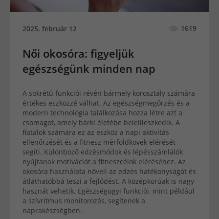
1619
2025. február 12
Női okosóra: figyeljük
egészségünk minden nap
A sokrétű funkciói révén bármely korosztály számára
értékes eszközzé válhat. Az egészségmegőrzés és a
modern technológia találkozása hozza létre azt a
csomagot, amely bárki életébe beleilleszkedik. A
fiatalok számára ez az eszköz a napi aktivitás
ellenőrzését és a fitnesz mérföldkövek elérését
segíti. Különböző edzésmódok és lépésszámlálók
nyújtanak motivációt a fitneszcélok eléréséhez. Az
okosóra használata növeli az edzés hatékonyságát és
átláthatóbbá teszi a fejlődést. A középkorúak is nagy
hasznát vehetik. Egészségügyi funkciói, mint például
a szívritmus monitorozás, segítenek a
naprakészségben.