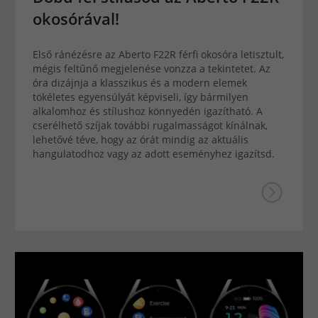
okosórával!
Első ránézésre az Aberto F22R férfi okosóra letisztult,
mégis feltűnő megjelenése vonzza a tekintetet. Az
óra dizájnja a klasszikus és a modern elemek
tökéletes egyensúlyát képviseli, így bármilyen
alkalomhoz és stílushoz könnyedén igazítható. A
cserélhető szíjak további rugalmasságot kínálnak,
lehetővé téve, hogy az órát mindig az aktuális
hangulatodhoz vagy az adott eseményhez igazítsd.