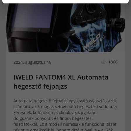
1866
2024. augusztus 18
IWELD FANTOM4 XL Automata
hegesztő fejpajzs
Automata hegesztő fejpajzs egy kiváló választás azok
számára, akik magas színvonalú hegesztési védelmet
keresnek, különösen azoknak, akik gyakran
dolgoznak bonyolult és finom hegesztési
feladatokkal. Ez a modell nemcsak a funkcionalitását
tekintve emelkedik ki, hanem dizájnjával is – a "kék