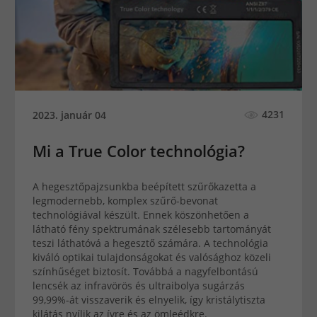
4231
2023. január 04
Mi a True Color technológia?
A hegesztőpajzsunkba beépített szűrőkazetta a
legmodernebb, komplex szűrő-bevonat
technológiával készült. Ennek köszönhetően a
látható fény spektrumának szélesebb tartományát
teszi láthatóvá a hegesztő számára. A technológia
kiváló optikai tulajdonságokat és valósághoz közeli
színhűséget biztosít. Továbbá a nagyfelbontású
lencsék az infravörös és ultraibolya sugárzás
99,99%-át visszaverik és elnyelik, így kristálytiszta
kilátás nyílik az ívre és az ömleédkre.