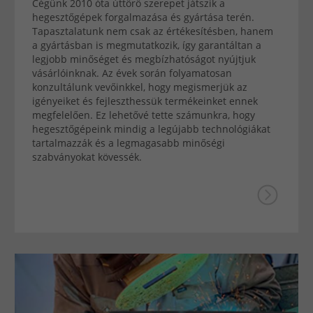
Cégünk 2010 óta úttörő szerepet játszik a
hegesztőgépek forgalmazása és gyártása terén.
Tapasztalatunk nem csak az értékesítésben, hanem
a gyártásban is megmutatkozik, így garantáltan a
legjobb minőséget és megbízhatóságot nyújtjuk
vásárlóinknak. Az évek során folyamatosan
konzultálunk vevőinkkel, hogy megismerjük az
igényeiket és fejleszthessük termékeinket ennek
megfelelően. Ez lehetővé tette számunkra, hogy
hegesztőgépeink mindig a legújabb technológiákat
tartalmazzák és a legmagasabb minőségi
szabványokat kövessék.