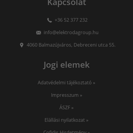
Kapcsolat
Sólyomszem
always on display
amoled
+36 52 377 232
minőségi hegesztőgép
plazmavágók
plazmavágógép
info@elektrodagroup.hu
plazmavagas
plazma vago
iweld cut
okosóra gyerekeknek
awi hegesztő
4060
Balmazújváros
,
Debreceni utca 55.
awi hegesztés
hegesztő
iweld pocketmig
Jogi elemek
EKG okosóra
Vérnyomásmérő okosóra
Jasic
Adatvédelmi tájékoztató »
Impresszum »
ÁSZF »
Elállási nyilatkozat »
Cofidis Hirdetmény »