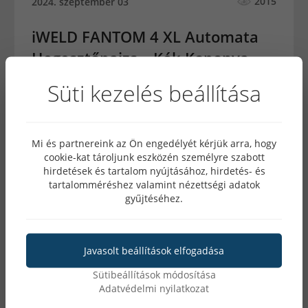
2015
2024. szeptember 03
iWELD FANTOM 4 XL Automata
Hegesztőpajzs – Kék Koponya
Süti kezelés beállítása
A hegesztés során az egyik legfontosabb szempont a
megfelelő védelem biztosítása, és ebben kiemelkedő
szerepet játszanak a hegesztőpajzsok. Az iWELD
FANTOM 4 XL automata hegesztő fejpajzs egy olyan
Mi és partnereink az Ön engedélyét kérjük arra, hogy
innovatív eszköz, amely nemcsak maximális
cookie-kat tároljunk eszközén személyre szabott
védelmet nyújt, hanem a modern technológiák és a
hirdetések és tartalom nyújtásához, hirdetés- és
stílusos design ötvözésével még élvezetesebbé is
tartalomméréshez valamint nézettségi adatok
teszi a munkavégzést.
gyűjtéséhez.
Javasolt beállítások elfogadása
Sütibeállítások módosítása
Adatvédelmi nyilatkozat