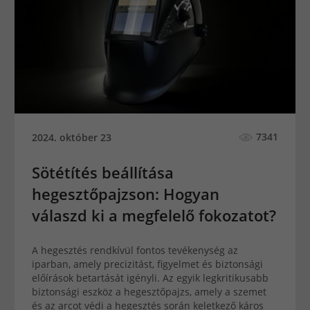
7341
2024. október 23
Sötétítés beállítása
hegesztőpajzson: Hogyan
válaszd ki a megfelelő fokozatot?
A hegesztés rendkívül fontos tevékenység az
iparban, amely precizitást, figyelmet és biztonsági
előírások betartását igényli. Az egyik legkritikusabb
biztonsági eszköz a hegesztőpajzs, amely a szemet
és az arcot védi a hegesztés során keletkező káros