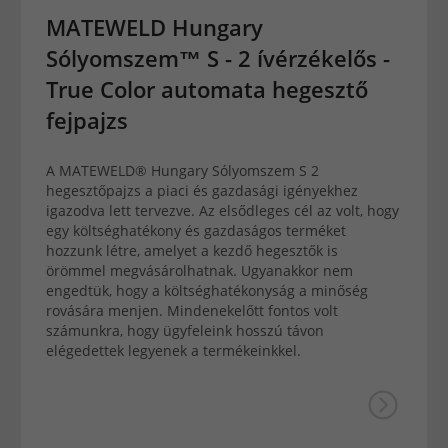
MATEWELD Hungary
Sólyomszem™ S - 2 ívérzékelős -
True Color automata hegesztő
fejpajzs
A MATEWELD® Hungary Sólyomszem S 2
hegesztőpajzs a piaci és gazdasági igényekhez
igazodva lett tervezve. Az elsődleges cél az volt, hogy
egy költséghatékony és gazdaságos terméket
hozzunk létre, amelyet a kezdő hegesztők is
örömmel megvásárolhatnak. Ugyanakkor nem
engedtük, hogy a költséghatékonyság a minőség
rovására menjen. Mindenekelőtt fontos volt
számunkra, hogy ügyfeleink hosszú távon
elégedettek legyenek a termékeinkkel.