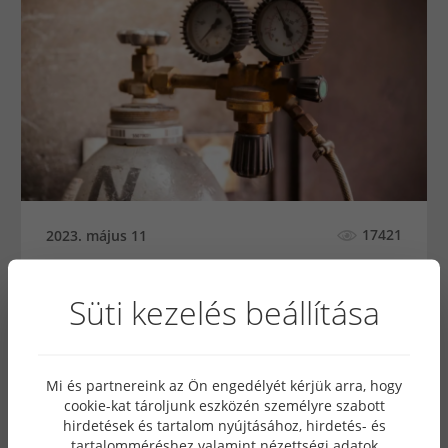
17421
2023. május 11
A szén-dioxid és kevertgáz
Süti kezelés beállítása
alkalmazása a hegesztés
folyamatban
Mi és partnereink az Ön engedélyét kérjük arra, hogy
A hegesztéstechnológiában az egyik leggyakrabban
cookie-kat tároljunk eszközén személyre szabott
használt gáz a szén-dioxid (CO2) gáz. A CO2 gáz
hirdetések és tartalom nyújtásához, hirdetés- és
kiválóan alkalmas az ötvözött acél hegesztésére,
tartalomméréshez valamint nézettségi adatok