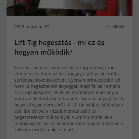
28326
2023. március 22
Lift-Tig hegesztés - mi ez és
hogyan működik?
Emelés - néha összetévesztik a koppintóssal, mert
ebben az esetben az ív is meggyullad az elektróda
súrlódása következtében. Gyorsan érintkezésbe kell
hozni a hegesztendő anyaggal, majd fel kell emelni
az ív rajzolásához. Mivel az indítóáram alacsony, a
wolframelektróda nem tapad erősen az anyaghoz, és
hegyes hegye nem sérül. A Lift tig gyújtás különösen
acél (beleértve a rozsdamentes acélt is)
hegesztésekor működik jól. Alumíniummal való
munkavégzés során azonban nem ideális a fém és a
volfrám közötti reakció miatt.