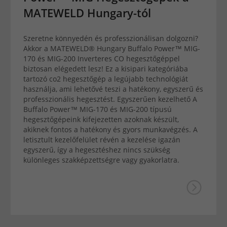
MATEWELD Hungary-tól
Szeretne könnyedén és professzionálisan dolgozni?
Akkor a MATEWELD® Hungary Buffalo Power™ MIG-
170 és MIG-200 Inverteres CO hegesztőgéppel
biztosan elégedett lesz! Ez a kisipari kategóriába
tartozó co2 hegesztőgép a legújabb technológiát
használja, ami lehetővé teszi a hatékony, egyszerű és
professzionális hegesztést. Egyszerűen kezelhető A
Buffalo Power™ MIG-170 és MIG-200 típusú
hegesztőgépeink kifejezetten azoknak készült,
akiknek fontos a hatékony és gyors munkavégzés. A
letisztult kezelőfelület révén a kezelése igazán
egyszerű, így a hegesztéshez nincs szükség
különleges szakképzettségre vagy gyakorlatra.