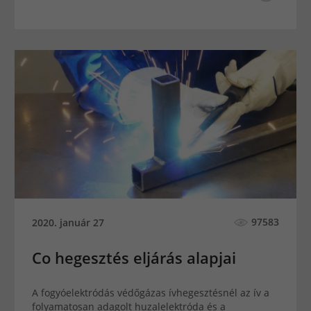
97583
2020. január 27
Co hegesztés eljárás alapjai
A fogyóelektródás védőgázas ívhegesztésnél az ív a
folyamatosan adagolt huzalelektróda és a