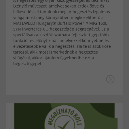
A hegesztés egy olyan kézügyességet és technikát
igénylő művészet, amelyet sokan érdeklődve és
lelkesedéssel tanulnak meg. A hegesztés izgalmas
világa most még könnyebben megközelíthető a
MATEWELD Hungary® Buffalo Power™ MIG 160E
SYN inverteres CO hegesztőgép segítségével. Ez a
speciálisan a kezdők számára fejlesztett gép több
funkciót és előnyt kínál, amelyekkel könnyebbé és
élvezetesebbé válik a hegesztés. Ha te is azok közé
tartozol, akik most ismerkednek a hegesztés
világával, akkor ajánlom figyelmedbe ezt a
hegesztőgépet.