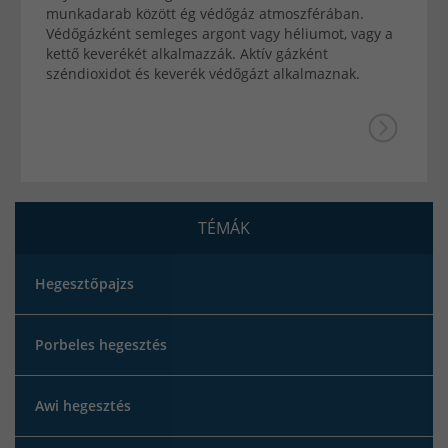
munkadarab között ég védőgáz atmoszférában.
Védőgázként semleges argont vagy héliumot, vagy a
kettő keverékét alkalmazzák. Aktív gázként
széndioxidot és keverék védőgázt alkalmaznak.
TÉMÁK
Hegesztőpajzs
Porbeles hegesztés
Awi hegesztés