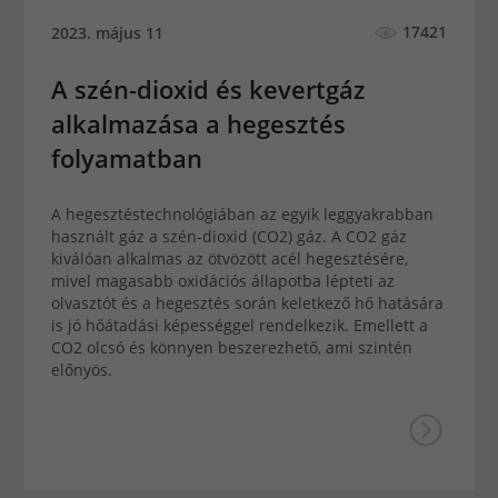
17421
2023. május 11
A szén-dioxid és kevertgáz
alkalmazása a hegesztés
folyamatban
A hegesztéstechnológiában az egyik leggyakrabban
használt gáz a szén-dioxid (CO2) gáz. A CO2 gáz
kiválóan alkalmas az ötvözött acél hegesztésére,
mivel magasabb oxidációs állapotba lépteti az
olvasztót és a hegesztés során keletkező hő hatására
is jó hőátadási képességgel rendelkezik. Emellett a
CO2 olcsó és könnyen beszerezhető, ami szintén
előnyös.