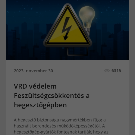
6315
2023. november 30
VRD védelem
Feszültségcsökkentés a
hegesztőgépben
A hegesztő biztonsága nagymértékben függ a
használt berendezés működőképességétől. A
hegesztőgép-gyártók fontosnak tartják, hogy az