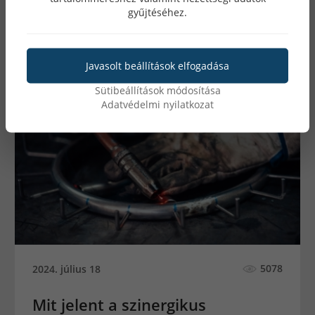
gyűjtéséhez.
Javasolt beállítások elfogadása
Sütibeállítások módosítása
Adatvédelmi nyilatkozat
5078
2024. július 18
Mit jelent a szinergikus