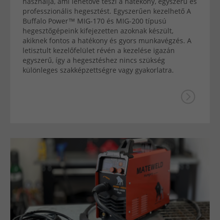
használja, ami lehetővé teszi a hatékony, egyszerű és
professzionális hegesztést. Egyszerűen kezelhető A
Buffalo Power™ MIG-170 és MIG-200 típusú
hegesztőgépeink kifejezetten azoknak készült,
akiknek fontos a hatékony és gyors munkavégzés. A
letisztult kezelőfelület révén a kezelése igazán
egyszerű, így a hegesztéshez nincs szükség
különleges szakképzettségre vagy gyakorlatra.