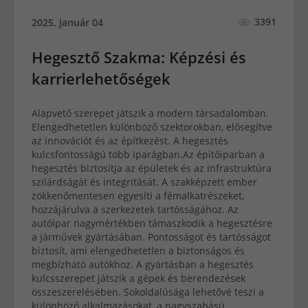
3391
2025. január 04
Hegesztő Szakma: Képzési és
karrierlehetőségek
Alapvető szerepet játszik a modern társadalomban.
Elengedhetetlen különböző szektorokban, elősegítve
az innovációt és az építkezést. A hegesztés
kulcsfontosságú több iparágban.Az építőiparban a
hegesztés biztosítja az épületek és az infrastruktúra
szilárdságát és integritását. A szakképzett ember
zökkenőmentesen egyesíti a fémalkatrészeket,
hozzájárulva a szerkezetek tartósságához. Az
autóipar nagymértékben támaszkodik a hegesztésre
a járművek gyártásában. Pontosságot és tartósságot
biztosít, ami elengedhetetlen a biztonságos és
megbízható autókhoz. A gyártásban a hegesztés
kulcsszerepet játszik a gépek és berendezések
összeszerelésében. Sokoldalúsága lehetővé teszi a
különböző alkalmazásokat, a nagyszabású