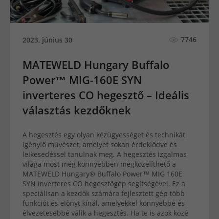
7746
2023. június 30
MATEWELD Hungary Buffalo
Power™ MIG-160E SYN
inverteres CO hegesztő – Ideális
választás kezdőknek
A hegesztés egy olyan kézügyességet és technikát
igénylő művészet, amelyet sokan érdeklődve és
lelkesedéssel tanulnak meg. A hegesztés izgalmas
világa most még könnyebben megközelíthető a
MATEWELD Hungary® Buffalo Power™ MIG 160E
SYN inverteres CO hegesztőgép segítségével. Ez a
speciálisan a kezdők számára fejlesztett gép több
funkciót és előnyt kínál, amelyekkel könnyebbé és
élvezetesebbé válik a hegesztés. Ha te is azok közé