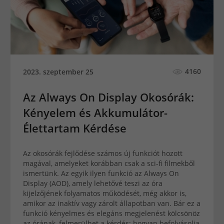
4160
2023. szeptember 25
Az Always On Display Okosórák:
Kényelem és Akkumulátor-
Élettartam Kérdése
Az okosórák fejlődése számos új funkciót hozott
magával, amelyeket korábban csak a sci-fi filmekből
ismertünk. Az egyik ilyen funkció az Always On
Display (AOD), amely lehetővé teszi az óra
kijelzőjének folyamatos működését, még akkor is,
amikor az inaktív vagy zárolt állapotban van. Bár ez a
funkció kényelmes és elegáns megjelenést kölcsönöz
az órának, felmerülhet a kérdés: hogyan befolyásolja