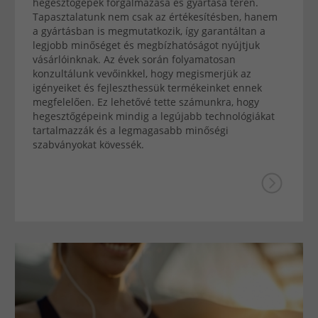
hegesztőgépek forgalmazása és gyártása terén.
Tapasztalatunk nem csak az értékesítésben, hanem
a gyártásban is megmutatkozik, így garantáltan a
legjobb minőséget és megbízhatóságot nyújtjuk
vásárlóinknak. Az évek során folyamatosan
konzultálunk vevőinkkel, hogy megismerjük az
igényeiket és fejleszthessük termékeinket ennek
megfelelően. Ez lehetővé tette számunkra, hogy
hegesztőgépeink mindig a legújabb technológiákat
tartalmazzák és a legmagasabb minőségi
szabványokat kövessék.