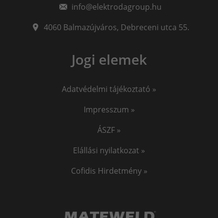
plazmavágógép
info@elektrodagroup.hu
plazmavagas
plazma vago
iweld cut
okosóra gyerekeknek
awi hegesztő
4060
Balmazújváros
,
Debreceni utca 55.
awi hegesztés
hegesztő
iweld pocketmig
Jogi elemek
EKG okosóra
Vérnyomásmérő okosóra
Jasic
Adatvédelmi tájékoztató »
Impresszum »
ÁSZF »
Elállási nyilatkozat »
Cofidis Hirdetmény »