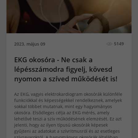
5149
2023. május 09
EKG okosóra - Ne csak a
lépésszámodra figyelj, kövesd
nyomon a szíved működését is!
Az EKG, vagyis elektrokardiogram okosórák különféle
funkciókkal és képességekkel rendelkeznek, amelyek
sokkal többet mutatnak, mint egy hagyományos
okosóra. Elsődleges célja az EKG mérés, amely
lehetővé teszi a szív működésének elemzését. Ez azt
jelenti, hogy az ilyen típusú okosórák képesek
gyűjteni az adatokat a szívritmusról és az esetleges
szívzavarokról. A hagyományos okosórák általában