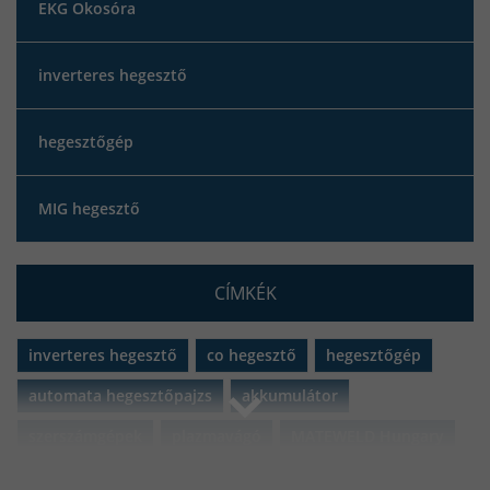
EKG Okosóra
inverteres hegesztő
hegesztőgép
MIG hegesztő
CÍMKÉK
inverteres hegesztő
co hegesztő
hegesztőgép
automata hegesztőpajzs
akkumulátor
szerszámgépek
plazmavágó
MATEWELD Hungary
porbeles hegesztő
porbeles hegesztő huzal