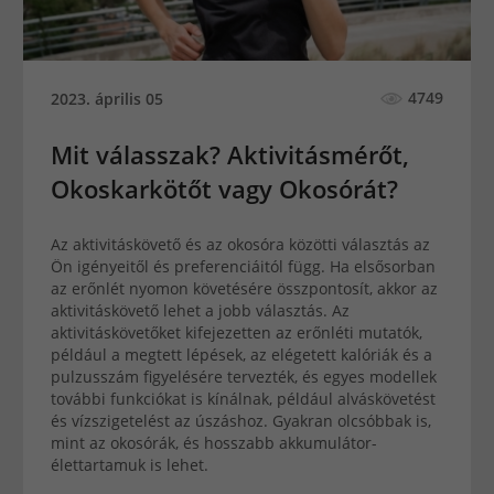
4749
2023. április 05
Mit válasszak? Aktivitásmérőt,
Okoskarkötőt vagy Okosórát?
Az aktivitáskövető és az okosóra közötti választás az
Ön igényeitől és preferenciáitól függ. Ha elsősorban
az erőnlét nyomon követésére összpontosít, akkor az
aktivitáskövető lehet a jobb választás. Az
aktivitáskövetőket kifejezetten az erőnléti mutatók,
például a megtett lépések, az elégetett kalóriák és a
pulzusszám figyelésére tervezték, és egyes modellek
további funkciókat is kínálnak, például alváskövetést
és vízszigetelést az úszáshoz. Gyakran olcsóbbak is,
mint az okosórák, és hosszabb akkumulátor-
élettartamuk is lehet.