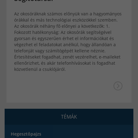
Az okosóráknak számos előnyük van a hagyományos
órákkal és más technológiai eszközökkel szemben.
Az okosórák néhány fő előnyei a következők: 1.
Fokozott hatékonyság: Az okosórák segítségével
gyorsan és egyszerűen érhet el információkat és
végezhet el feladatokat anélkül, hogy állandóan a
telefonját vagy számítógépét kellene néznie.
Értesítéseket fogadhat, zenét vezérelhet, e-maileket
ellenőrizhet, és akár telefonhívásokat is fogadhat
közvetlenül a csuklójáról.
TÉMÁK
Hegesztőpajzs