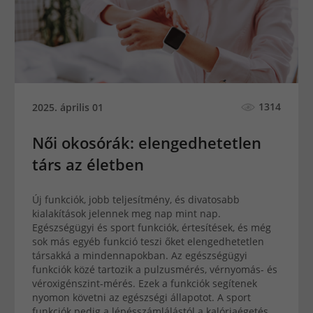
1314
2025. április 01
Női okosórák: elengedhetetlen
társ az életben
Új funkciók, jobb teljesítmény, és divatosabb
kialakítások jelennek meg nap mint nap.
Egészségügyi és sport funkciók, értesítések, és még
sok más egyéb funkció teszi őket elengedhetetlen
társakká a mindennapokban. Az egészségügyi
funkciók közé tartozik a pulzusmérés, vérnyomás- és
véroxigénszint-mérés. Ezek a funkciók segítenek
nyomon követni az egészségi állapotot. A sport
funkciók pedig a lépésszámlálástól a kalóriaégetés