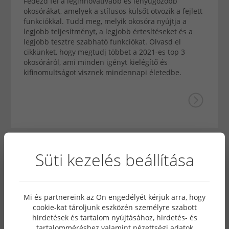
Fedezd fel a leginnovatívabb és lenyűgözőbb
okosórákat, amelyek a stílusos külsőt ötvözik a fejlett
funkciókkal. Tudd meg, melyik okosóra nyújtja a
legjobb teljesítményt, a legjobb értesítéseket és a
legjobb tesztre szabható funkciókat. Olvasd el
cikkünket, hogy megtudj többet a 2021-es top 3
okosóráról, ami minden igényt kielégítő és
kifinomultságot visznek mindennapi életedbe.
Süti kezelés beállítása
Mi és partnereink az Ön engedélyét kérjük arra, hogy
cookie-kat tároljunk eszközén személyre szabott
hirdetések és tartalom nyújtásához, hirdetés- és
tartalomméréshez valamint nézettségi adatok