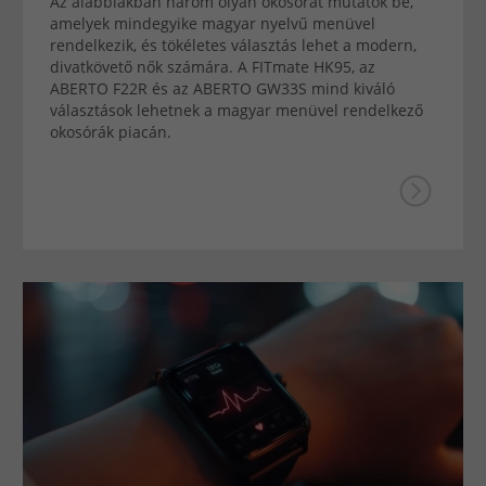
Az alábbiakban három olyan okosórát mutatok be,
amelyek mindegyike magyar nyelvű menüvel
rendelkezik, és tökéletes választás lehet a modern,
divatkövető nők számára. A FITmate HK95, az
ABERTO F22R és az ABERTO GW33S mind kiváló
választások lehetnek a magyar menüvel rendelkező
okosórák piacán.