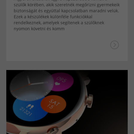
szülők körében, akik szeretnék megőrizni gyermekeik
biztonságát és egyúttal kapcsolatban maradni velük.
Ezek a készülékek különféle funkciókkal
rendelkeznek, amelyek segítenek a szülőknek
nyomon követni és komm