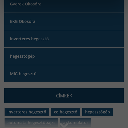
Gyerek Okosóra
EKG Okosóra
inverteres hegesztő
hegesztőgép
MIG hegesztő
CÍMKÉK
inverteres hegesztő
co hegesztő
hegesztőgép
automata hegesztőpajzs
akkumulátor