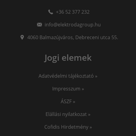
Sólyomszem
always on display
amoled
+36 52 377 232
minőségi hegesztőgép
plazmavágók
plazmavágógép
info@elektrodagroup.hu
plazmavagas
plazma vago
iweld cut
okosóra gyerekeknek
awi hegesztő
4060
Balmazújváros
,
Debreceni utca 55.
awi hegesztés
hegesztő
iweld pocketmig
Jogi elemek
EKG okosóra
Vérnyomásmérő okosóra
Jasic
Adatvédelmi tájékoztató »
Impresszum »
ÁSZF »
Elállási nyilatkozat »
Cofidis Hirdetmény »