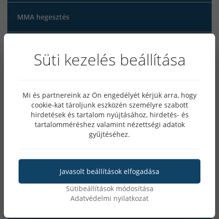
MMA hegesztés
iweld
Süti kezelés beállítása
MATEWELD Hungary
Mi és partnereink az Ön engedélyét kérjük arra, hogy
cookie-kat tároljunk eszközén személyre szabott
Hegesztés Mesterfokon
hirdetések és tartalom nyújtásához, hirdetés- és
tartalomméréshez valamint nézettségi adatok
gyűjtéséhez.
Okosóra
Női Okosóra
Javasolt beállítások elfogadása
Sütibeállítások módosítása
Férfi Okosóra
Adatvédelmi nyilatkozat