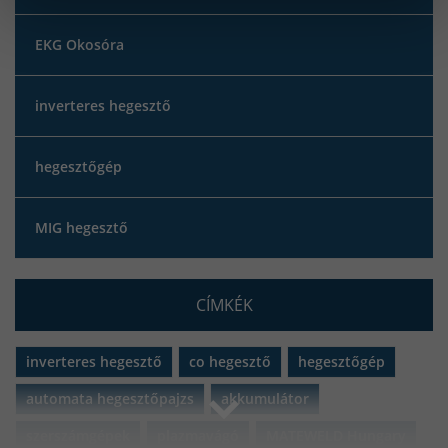
EKG Okosóra
inverteres hegesztő
hegesztőgép
MIG hegesztő
CÍMKÉK
inverteres hegesztő
co hegesztő
hegesztőgép
automata hegesztőpajzs
akkumulátor
szerszámgépek
plazmavágó
MATEWELD Hungary