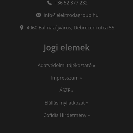
+36 52 377 232
minőségi hegesztőgép
plazmavágók
plazmavágógép
info@elektrodagroup.hu
plazmavagas
plazma vago
iweld cut
okosóra gyerekeknek
awi hegesztő
4060
Balmazújváros
,
Debreceni utca 55.
awi hegesztés
hegesztő
iweld pocketmig
Jogi elemek
EKG okosóra
Vérnyomásmérő okosóra
Jasic
Adatvédelmi tájékoztató »
Impresszum »
ÁSZF »
Elállási nyilatkozat »
Cofidis Hirdetmény »