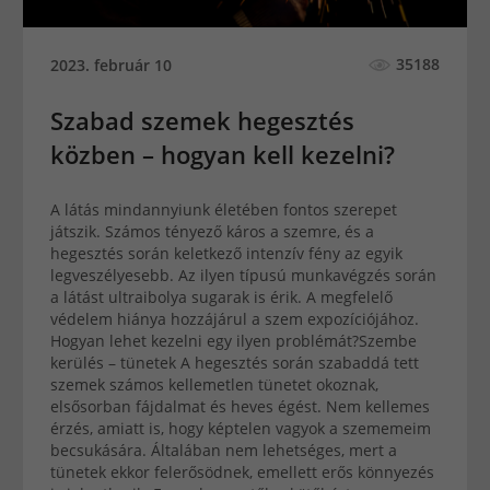
35188
2023. február 10
Szabad szemek hegesztés
közben – hogyan kell kezelni?
A látás mindannyiunk életében fontos szerepet
játszik. Számos tényező káros a szemre, és a
hegesztés során keletkező intenzív fény az egyik
legveszélyesebb. Az ilyen típusú munkavégzés során
a látást ultraibolya sugarak is érik. A megfelelő
védelem hiánya hozzájárul a szem expozíciójához.
Hogyan lehet kezelni egy ilyen problémát?Szembe
kerülés – tünetek A hegesztés során szabaddá tett
szemek számos kellemetlen tünetet okoznak,
elsősorban fájdalmat és heves égést. Nem kellemes
érzés, amiatt is, hogy képtelen vagyok a szememeim
becsukására. Általában nem lehetséges, mert a
tünetek ekkor felerősödnek, emellett erős könnyezés