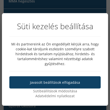
MMA hegesztés
iweld
Süti kezelés beállítása
MATEWELD Hungary
Mi és partnereink az Ön engedélyét kérjük arra, hogy
Hegesztés Mesterfokon
cookie-kat tároljunk eszközén személyre szabott
hirdetések és tartalom nyújtásához, hirdetés- és
tartalomméréshez valamint nézettségi adatok
Okosóra
gyűjtéséhez.
Női Okosóra
Javasolt beállítások elfogadása
Sütibeállítások módosítása
Férfi Okosóra
Adatvédelmi nyilatkozat
Gyerek Okosóra