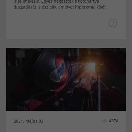
is jelentkezik. Egyes hegesztők a kötőhártya
duzzadását is észlelik, amelyet hiperémia kísér.
4374
2021. május 03