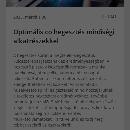
1641
2025. március 30
Optimális co hegesztés minőségi
alkatrészekkel
A hegesztés során a megfelelő kiegészítők
kulcsszerepet játszanak az eredményességben. A
hegesztő pisztoly kiegészítők nemcsak a munka
hatékonyságát növelik, hanem a biztonságot is
fokozzák. Ebben a cikkben felfedezzük azokat az
elengedhetetlen eszközöket. Az áramátadó,
huzalvezető spirál és gázterelő mind hozzájárulnak
a tökéletes hegesztési eredményekhez. Továbbá
bemutatjuk az MB15 AK hegesztő pisztolyhoz készült
kiegészítőket is. A letapadásgátló spray és közdarab
használata segíti a zökkenőmentes
munkafolyamatokat. Tarts velünk, és tudj meg
többet ezekről az eszközökről!