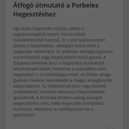
Átfogó útmutató a Porbeles
Hegesztéshez
Egy olyan hegesztési eljárás, amely a
rugalmasságáról ismert. Porral töltött
huzalelektródát használ. Ez a por kulcsszerepet
játszik a folyamatban, védőgázt hozva létre a
hegesztés védelmére. Ez önállóan védőgázt generál
a portöltetből, vagy kiegészíthető külső gázzal. A
folyamat lehetővé teszi a hegesztést különböző
körülmények között, beleértve a szabadban való
hegesztést is, a szélállósága miatt. Az FCAW, ahogy
gyakran nevezik, kiemelkedik a magas anyagbeviteli
sebességeivel. Ez hatékonnyá teszi nagy léptékű
projektekhez, amelyek robusztus hegesztéseket
igényelnek. A technika értékes vastag anyagok
hegesztésére, erős, mély hegesztési behatolást
biztosítva. Népszerű az építőiparban és a
gyártásban.