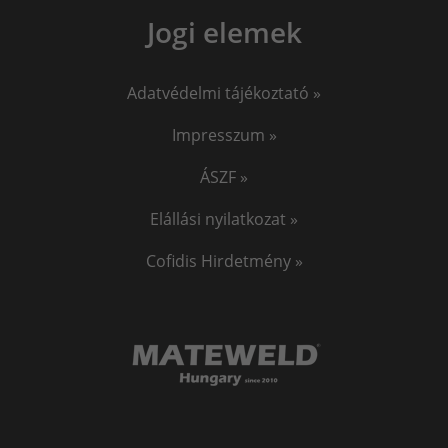
Jogi elemek
EKG okosóra
Vérnyomásmérő okosóra
Jasic
Adatvédelmi tájékoztató »
Impresszum »
ÁSZF »
Elállási nyilatkozat »
Cofidis Hirdetmény »