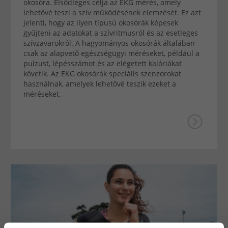
okosóra. Elsődleges célja az EKG mérés, amely
lehetővé teszi a szív működésének elemzését. Ez azt
jelenti, hogy az ilyen típusú okosórák képesek
gyűjteni az adatokat a szívritmusról és az esetleges
szívzavarokról. A hagyományos okosórák általában
csak az alapvető egészségügyi méréseket, például a
pulzust, lépésszámot és az elégetett kalóriákat
követik. Az EKG okosórák speciális szenzorokat
használnak, amelyek lehetővé teszik ezeket a
méréseket.