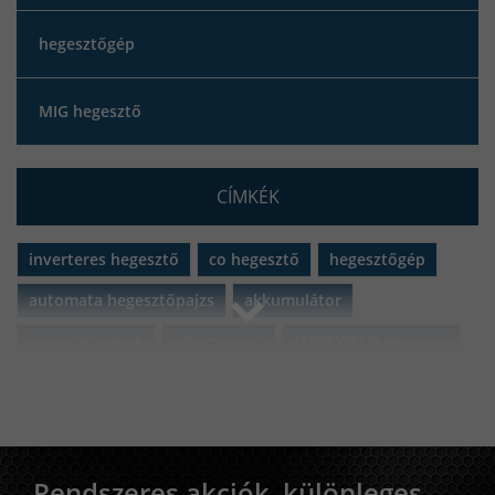
hegesztőgép
MIG hegesztő
CÍMKÉK
inverteres hegesztő
co hegesztő
hegesztőgép
automata hegesztőpajzs
akkumulátor
szerszámgépek
plazmavágó
MATEWELD Hungary
porbeles hegesztő
porbeles hegesztő huzal
Black Friday 2021
iweld
gorilla
iweld gorilla
aluflux
iweld aluflux
pocketpower
microflux
Rendszeres akciók, különleges