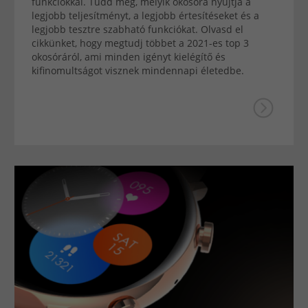
funkciókkal. Tudd meg, melyik okosóra nyújtja a
legjobb teljesítményt, a legjobb értesítéseket és a
legjobb tesztre szabható funkciókat. Olvasd el
cikkünket, hogy megtudj többet a 2021-es top 3
okosóráról, ami minden igényt kielégítő és
kifinomultságot visznek mindennapi életedbe.