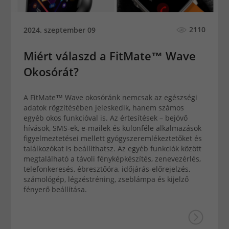
2110
2024. szeptember 09
Miért válaszd a FitMate™ Wave
Okosórát?
A FitMate™ Wave okosóránk nemcsak az egészségi
adatok rögzítésében jeleskedik, hanem számos
egyéb okos funkcióval is. Az értesítések – bejövő
hívások, SMS-ek, e-mailek és különféle alkalmazások
figyelmeztetései mellett gyógyszeremlékeztetőket és
találkozókat is beállíthatsz. Az egyéb funkciók között
megtalálható a távoli fényképkészítés, zenevezérlés,
telefonkeresés, ébresztőóra, időjárás-előrejelzés,
számológép, légzéstréning, zseblámpa és kijelző
fényerő beállítása.