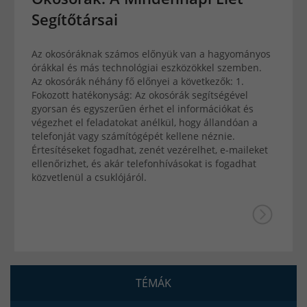
Segítőtársai
Az okosóráknak számos előnyük van a hagyományos
órákkal és más technológiai eszközökkel szemben.
Az okosórák néhány fő előnyei a következők: 1.
Fokozott hatékonyság: Az okosórák segítségével
gyorsan és egyszerűen érhet el információkat és
végezhet el feladatokat anélkül, hogy állandóan a
telefonját vagy számítógépét kellene néznie.
Értesítéseket fogadhat, zenét vezérelhet, e-maileket
ellenőrizhet, és akár telefonhívásokat is fogadhat
közvetlenül a csuklójáról.
TÉMÁK