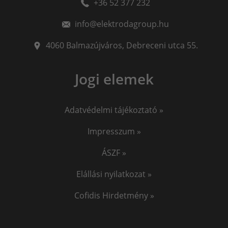
+36 52 377 232
minőségi hegesztőgép
plazmavágók
plazmavágógép
info@elektrodagroup.hu
plazmavagas
plazma vago
iweld cut
okosóra gyerekeknek
awi hegesztő
4060
Balmazújváros
,
Debreceni utca 55.
awi hegesztés
hegesztő
iweld pocketmig
Jogi elemek
EKG okosóra
Vérnyomásmérő okosóra
Jasic
Adatvédelmi tájékoztató »
Impresszum »
ÁSZF »
Elállási nyilatkozat »
Cofidis Hirdetmény »