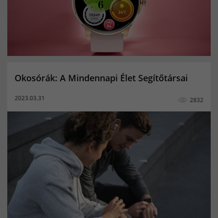
Lépésszámláló
Megtett lépések száma
Multisport funkció
okosóra hívás funkcióval
Pulzusmérés
magyar menü férfi okosóra
magyar menü női okosóra
magyar menü okosóra-okoskarkötő
Okosórák: A Mindennapi Élet Segítőtársai
magyar nyelvű okosóra okoskarkötő
2023.03.31
2832
SOS hívás okoskarkötő
SOS hívás okosóra
Vérnyomásmérés
menstruációs naptár
hegesztő sisak
hegesztő fejpajzs
hegesztő pajzs
hegesztőpajzs
automata pajzs
automta hegesztőpajzs
fejpajzs
automata fejpajzs
Buffalo Power
co hegesztés
co hegesztő palack
Amoled kijelző hátrányai
Telefon kijelző típusok