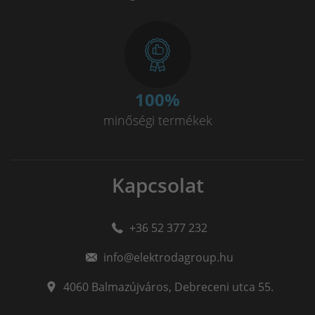
100
%
minőségi termékek
Kapcsolat
+36 52 377 232
info@elektrodagroup.hu
4060
Balmazújváros
,
Debreceni utca 55.