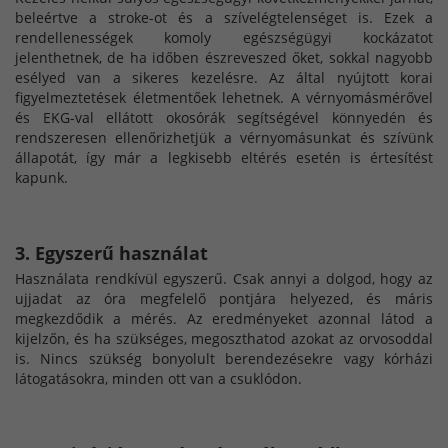
beleértve a stroke-ot és a szívelégtelenséget is. Ezek a
rendellenességek komoly egészségügyi kockázatot
jelenthetnek, de ha időben észreveszed őket, sokkal nagyobb
esélyed van a sikeres kezelésre. Az által nyújtott korai
figyelmeztetések életmentőek lehetnek. A vérnyomásmérővel
és EKG-val ellátott okosórák segítségével könnyedén és
rendszeresen ellenőrizhetjük a vérnyomásunkat és szívünk
állapotát, így már a legkisebb eltérés esetén is értesítést
kapunk.
3. Egyszerű használat
Használata rendkívül egyszerű. Csak annyi a dolgod, hogy az
ujjadat az óra megfelelő pontjára helyezed, és máris
megkezdődik a mérés. Az eredményeket azonnal látod a
kijelzőn, és ha szükséges, megoszthatod azokat az orvosoddal
is. Nincs szükség bonyolult berendezésekre vagy kórházi
látogatásokra, minden ott van a csuklódon.