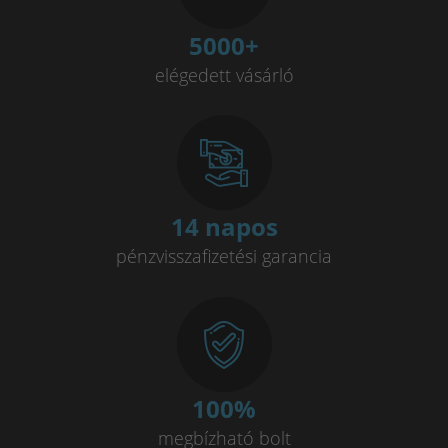
5000
+
elégedett vásárló
14 napos
pénzvisszafizetési garancia
100
%
megbízható bolt