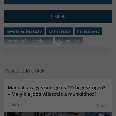
CÍMKÉK
inverteres hegesztő
co hegesztő
hegesztőgép
automata hegesztőpajzs
akkumulátor
szerszámgépek
plazmavágó
MATEWELD Hungary
porbeles hegesztő
porbeles hegesztő huzal
Black Friday 2021
iweld
gorilla
iweld gorilla
Kapcsolódó cikkek
aluflux
iweld aluflux
pocketpower
microflux
Manuális vagy szinergikus CO hegesztőgép?
fixiflux
microforce
Ipari gáz forgalmazók
– Melyik a jobb választás a munkádhoz?
Co hegesztő gáz
co palack
co2 gáz
2025.11.11
2082
Argon palack töltés ár
10 kg co palack eladó