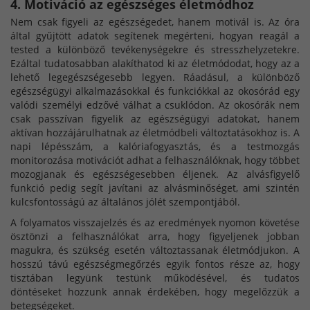
4. Motiváció az egészséges életmódhoz
Nem csak figyeli az egészségedet, hanem motivál is. Az óra
által gyűjtött adatok segítenek megérteni, hogyan reagál a
tested a különböző tevékenységekre és stresszhelyzetekre.
Ezáltal tudatosabban alakíthatod ki az életmódodat, hogy az a
lehető legegészségesebb legyen. Ráadásul, a különböző
egészségügyi alkalmazásokkal és funkciókkal az okosórád egy
valódi személyi edzővé válhat a csuklódon. Az okosórák nem
csak passzívan figyelik az egészségügyi adatokat, hanem
aktívan hozzájárulhatnak az életmódbeli változtatásokhoz is. A
napi lépésszám, a kalóriafogyasztás, és a testmozgás
monitorozása motivációt adhat a felhasználóknak, hogy többet
mozogjanak és egészségesebben éljenek. Az alvásfigyelő
funkció pedig segít javítani az alvásminőséget, ami szintén
kulcsfontosságú az általános jólét szempontjából.
A folyamatos visszajelzés és az eredmények nyomon követése
ösztönzi a felhasználókat arra, hogy figyeljenek jobban
magukra, és szükség esetén változtassanak életmódjukon. A
hosszú távú egészségmegőrzés egyik fontos része az, hogy
tisztában legyünk testünk működésével, és tudatos
döntéseket hozzunk annak érdekében, hogy megelőzzük a
betegségeket.