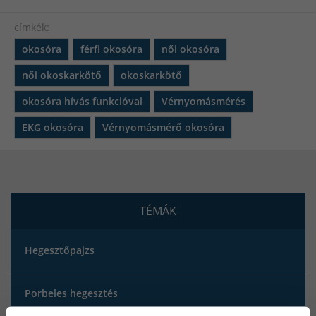
címkék:
okosóra
férfi okosóra
női okosóra
női okoskarkötő
okoskarkötő
okosóra hívás funkcióval
Vérnyomásmérés
EKG okosóra
Vérnyomásmérő okosóra
TÉMÁK
Hegesztőpajzs
Porbeles hegesztés