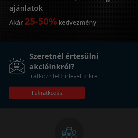
ajánlatok
25-50%
Akár
kedvezmény
Szeretnél értesülni
akcióinkról?
Iratkozz fel hírlevelünkre
Feliratkozás