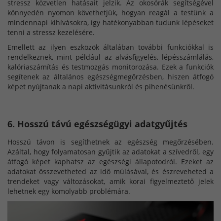
stressz közvetlen hatásait jelzik. Az okosórák segítségével
könnyedén nyomon követhetjük, hogyan reagál a testünk a
mindennapi kihívásokra, így hatékonyabban tudunk lépéseket
tenni a stressz kezelésére.
Emellett az ilyen eszközök általában további funkciókkal is
rendelkeznek, mint például az alvásfigyelés, lépésszámlálás,
kalóriaszámítás és testmozgás monitorozása. Ezek a funkciók
segítenek az általános egészségmegőrzésben, hiszen átfogó
képet nyújtanak a napi aktivitásunkról és pihenésünkről.
6. Hosszú távú egészségügyi adatgyűjtés
Hosszú távon is segíthetnek az egészség megőrzésében.
Azáltal, hogy folyamatosan gyűjtik az adatokat a szívedről, egy
átfogó képet kaphatsz az egészségi állapotodról. Ezeket az
adatokat összevetheted az idő múlásával, és észreveheted a
trendeket vagy változásokat, amik korai figyelmeztető jelek
lehetnek egy komolyabb problémára.