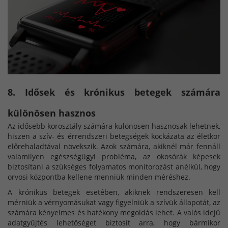
8. Idősek és krónikus betegek számára
különösen hasznos
Az idősebb korosztály számára különösen hasznosak lehetnek,
hiszen a szív- és érrendszeri betegségek kockázata az életkor
előrehaladtával növekszik. Azok számára, akiknél már fennáll
valamilyen egészségügyi probléma, az okosórák képesek
biztosítani a szükséges folyamatos monitorozást anélkül, hogy
orvosi központba kellene menniük minden méréshez.
A krónikus betegek esetében, akiknek rendszeresen kell
mérniük a vérnyomásukat vagy figyelniük a szívük állapotát, az
számára kényelmes és hatékony megoldás lehet. A valós idejű
adatgyűjtés lehetőséget biztosít arra, hogy bármikor