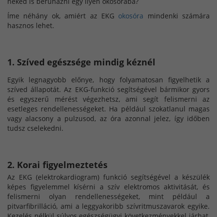
neked is beruházni egy ilyen okosórába?
Íme néhány ok, amiért az EKG
okosóra
mindenki számára
hasznos lehet.
1. Szíved egészsége mindig kéznél
Egyik legnagyobb előnye, hogy folyamatosan figyelhetik a
szíved állapotát. Az EKG-funkció segítségével bármikor gyors
és egyszerű mérést végezhetsz, ami segít felismerni az
esetleges rendellenességeket. Ha például szokatlanul magas
vagy alacsony a pulzusod, az óra azonnal jelez, így időben
tudsz cselekedni.
2. Korai figyelmeztetés
Az EKG (elektrokardiogram) funkció segítségével a készülék
képes figyelemmel kísérni a szív elektromos aktivitását, és
felismerni olyan rendellenességeket, mint például a
pitvarfibrilláció, ami a leggyakoribb szívritmuszavarok egyike.
Kezelés nélkül súlyos egészségügyi következményekkel járhat,