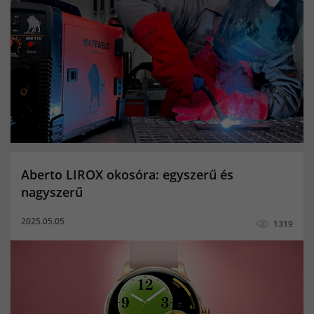
5kg co2 palack
10kg töltött co palack
5kg co palack ár
20kg co palack
Linde co palack
hegesztő pálca
mma hegesztés
karóra
okosóra
férfi okosóra
női okosóra
gyerek okosóra
MIG/MAG hegesztés
TIG hegesztés
co2 palack
Kevert gázpalack
Porbeles hegesztés
Aktivitásmérés
Alvásminőség figyelő
Aberto LIROX okosóra: egyszerű és
Bicikli multisport funkció
Elégetett kalóriák
nagyszerű
Értesítések
Megtett távolság
női okoskarkötő
2025.05.05
1319
okoskarkötő
Pulzusmerő
aktivitásmérő
pulzusmérő okoskarkötő
Alvásminőség mérés
elégetett kalória
Elvesztés figyelmeztetés