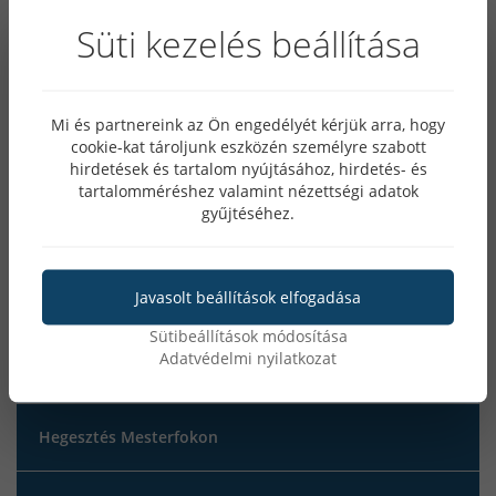
Süti kezelés beállítása
Awi hegesztés
MIG/MAG hegesztés
Mi és partnereink az Ön engedélyét kérjük arra, hogy
cookie-kat tároljunk eszközén személyre szabott
Plazmavágás
hirdetések és tartalom nyújtásához, hirdetés- és
tartalomméréshez valamint nézettségi adatok
gyűjtéséhez.
MMA hegesztés
Javasolt beállítások elfogadása
iweld
Sütibeállítások módosítása
Adatvédelmi nyilatkozat
MATEWELD Hungary
Hegesztés Mesterfokon