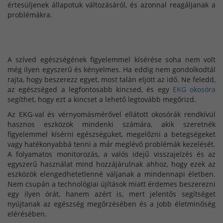
értesüljenek állapotuk változásáról, és azonnal reagáljanak a
problémákra.
A szíved egészségének figyelemmel kísérése soha nem volt
még ilyen egyszerű és kényelmes. Ha eddig nem gondolkodtál
rajta, hogy beszerezz egyet, most talán eljött az idő. Ne feledd,
az egészséged a legfontosabb kincsed, és egy
EKG okosóra
segíthet, hogy ezt a kincset a lehető legtovább megőrizd.
Az EKG-val és vérnyomásmérővel ellátott okosórák rendkívül
hasznos eszközök mindenki számára, akik szeretnék
figyelemmel kísérni egészségüket, megelőzni a betegségeket
vagy hatékonyabbá tenni a már meglévő problémák kezelését.
A folyamatos monitorozás, a valós idejű visszajelzés és az
egyszerű használat mind hozzájárulnak ahhoz, hogy ezek az
eszközök elengedhetetlenné váljanak a mindennapi életben.
Nem csupán a technológiai újítások miatt érdemes beszerezni
egy ilyen órát, hanem azért is, mert jelentős segítséget
nyújtanak az egészség megőrzésében és a jobb életminőség
elérésében.