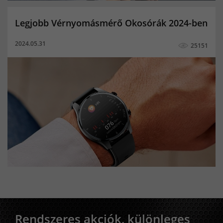
Amoled kijelző mit jelent
Kapacitív pls kijelző
Legjobb Vérnyomásmérő Okosórák 2024-ben
Tft kijelző működése
Oled vagy ips kijelző
2024.05.31
25151
Pls kijelző
Ips vagy tft kijelző
falcon
fantom4
blackbase
nored eye
True color
Panther
Sólyomszem
always on display
amoled
minőségi hegesztőgép
plazmavágók
plazmavágógép
plazmavagas
plazma vago
iweld cut
okosóra gyerekeknek
awi hegesztő
awi hegesztés
hegesztő
iweld pocketmig
EKG okosóra
Vérnyomásmérő okosóra
Jasic
Rendszeres akciók, különleges