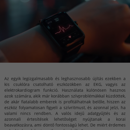
Az egyik legizgalmasabb és leghasznosabb újítás ezekben a
kis csuklóra csatolható eszközökben az EKG, vagyis az
elektrokardiogram funkció. Használata különösen hasznos
azok számára, akik már korábban szívproblémákkal küzdöttek,
de akár fiatalabb emberek is profitálhatnak belőle, hiszen az
eszköz folyamatosan figyeli a szívritmust, és azonnal jelzi, ha
valami nincs rendben. A valós idejű adatgyűjtés és az
azonnali értesítések lehetőséget nyújtanak a korai
beavatkozásra, ami döntő fontosságú lehet. De miért érdemes