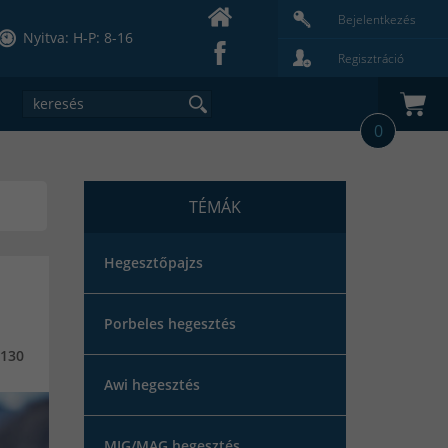
Bejelentkezés
Nyitva: H-P: 8-16
Regisztráció
0
TÉMÁK
Hegesztőpajzs
Porbeles hegesztés
130
Awi hegesztés
MIG/MAG hegesztés