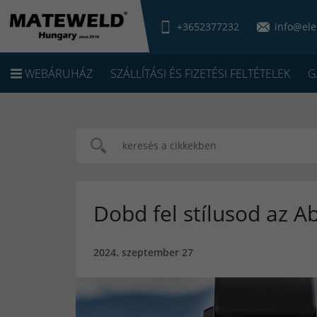
+3652377232
info@ele
WEBÁRUHÁZ
SZÁLLÍTÁSI ÉS FIZETÉSI FELTÉTELEK
G
Dobd fel stílusod az A
2024. szeptember 27