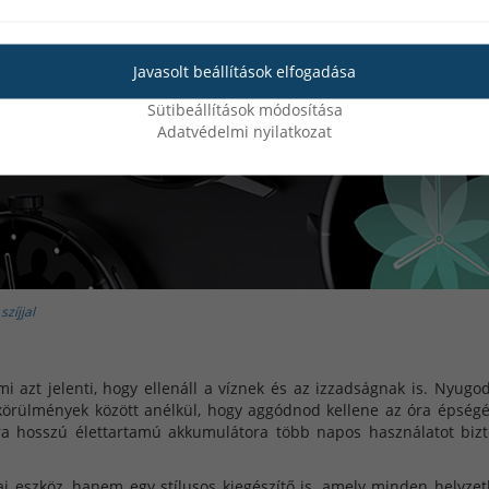
Javasolt beállítások elfogadása
Sütibeállítások módosítása
Adatvédelmi nyilatkozat
zíjjal
ami azt jelenti, hogy ellenáll a víznek és az izzadságnak is. Nyugo
 körülmények között anélkül, hogy aggódnod kellene az óra épségé
a hosszú élettartamú akkumulátora több napos használatot bizt
ai eszköz, hanem egy stílusos kiegészítő is, amely minden helyze