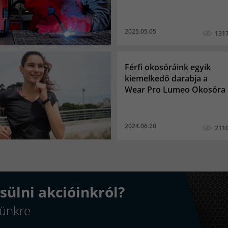
2025.05.05
131
Férfi okosóráink egyik
kiemelkedő darabja a
Wear Pro Lumeo Okosóra
2024.06.20
211
sülni akcióinkról?
elünkre