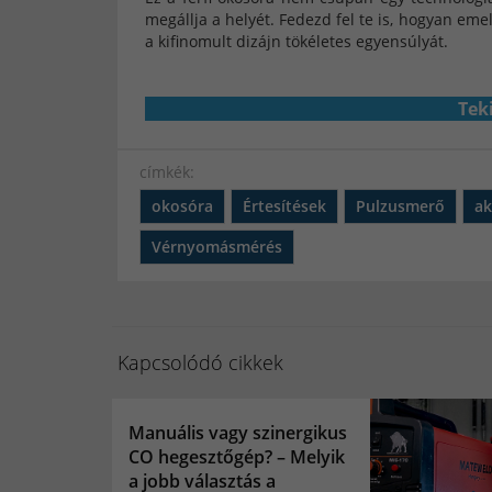
megállja a helyét. Fedezd fel te is, hogyan eme
a kifinomult dizájn tökéletes egyensúlyát.
Tek
címkék:
okosóra
Értesítések
Pulzusmerő
ak
Vérnyomásmérés
Kapcsolódó cikkek
Manuális vagy szinergikus
CO hegesztőgép? – Melyik
a jobb választás a