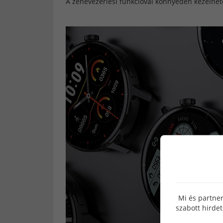
A zenevezérlési funkcióval könnyedén kezelhete
Mi és partner
szabott hirde