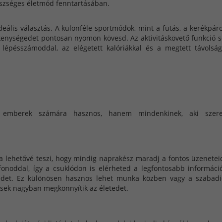
észséges életmód fenntartásában.
ideális választás. A különféle sportmódok, mint a futás, a kerékpár
ékenységedet pontosan nyomon kövesd. Az aktivitáskövető funkció s
lépésszámoddal, az elégetett kalóriákkal és a megtett távolság
 emberek számára hasznos, hanem mindenkinek, aki szere
ra lehetővé teszi, hogy mindig naprakész maradj a fontos üzenetei
efonoddal, így a csuklódon is elérheted a legfontosabb informáci
kedet. Ez különösen hasznos lehet munka közben vagy a szabad
ések nagyban megkönnyítik az életedet.