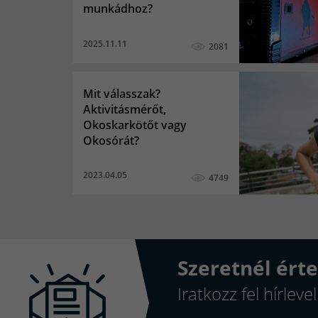
munkádhoz?
2025.11.11
2081
Mit válasszak?
Aktivitásmérőt,
Okoskarkötőt vagy
Okosórát?
2023.04.05
4749
Szeretnél érte
Iratkozz fel hírlev