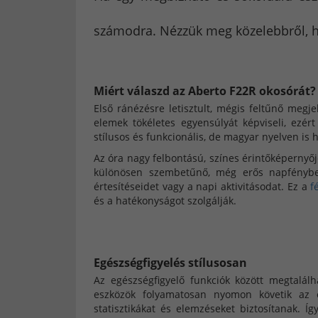
számodra. Nézzük meg közelebbről, ho
Miért válaszd az Aberto F22R okosórát?
Első ránézésre letisztult, mégis feltűnő megj
elemek tökéletes egyensúlyát képviseli, ezé
stílusos és funkcionális, de magyar nyelven is
Az óra nagy felbontású, színes érintőképernyője 
különösen szembetűnő, még erős napfényben
értesítéseidet vagy a napi aktivitásodat. Ez a
f
és a hatékonyságot szolgálják.
Egészségfigyelés stílusosan
Az egészségfigyelő funkciók között megtalál
eszközök folyamatosan nyomon követik az eg
statisztikákat és elemzéseket biztosítanak. 