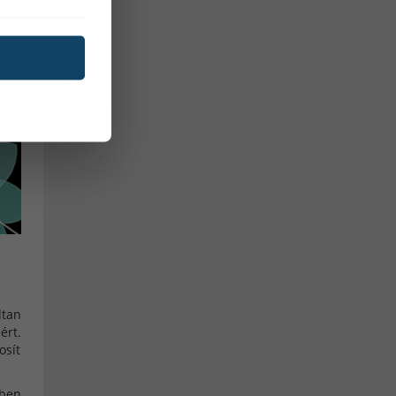
gyerek okosóra
MIG/MAG hegesztés
TIG hegesztés
co2 palack
Kevert gázpalack
Porbeles hegesztés
Aktivitásmérés
Alvásminőség figyelő
Bicikli multisport funkció
Elégetett kalóriák
Értesítések
Megtett távolság
dtan
ért.
női okoskarkötő
okoskarkötő
osít
Pulzusmerő
aktivitásmérő
tben