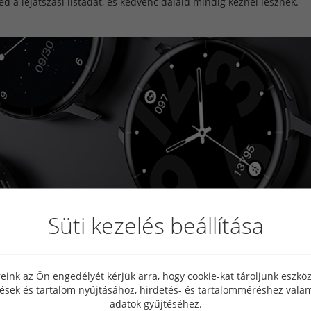
d a lejátszási listádat, és kedvenc dalaid mindig kéznél lesznek.
Süti kezelés beállítása
eink az Ön engedélyét kérjük arra, hogy cookie-kat tároljunk eszk
tések és tartalom nyújtásához, hirdetés- és tartalomméréshez valam
adatok gyűjtéséhez.