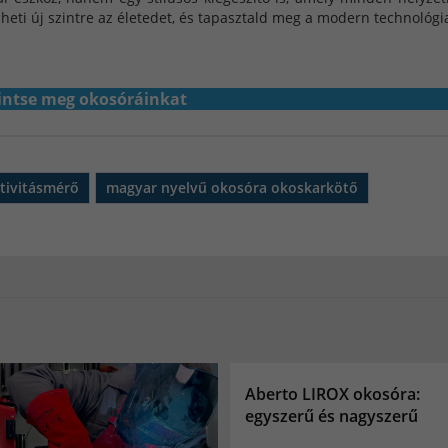
lheti új szintre az életedet, és tapasztald meg a modern technológi
intse meg okosóráinkat
tivitásmérő
magyar nyelvű okosóra okoskarkötő
Aberto LIROX okosóra:
egyszerű és nagyszerű