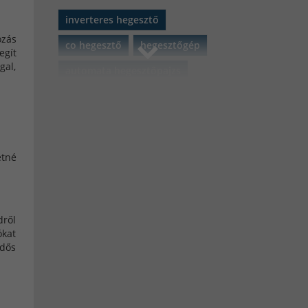
inverteres hegesztő
ozás
co hegesztő
hegesztőgép
egít
gal,
automata hegesztőpajzs
akkumulátor
szerszámgépek
plazmavágó
MATEWELD Hungary
tné
porbeles hegesztő
porbeles hegesztő huzal
dről
Black Friday 2021
iweld
ókat
idős
gorilla
iweld gorilla
aluflux
iweld aluflux
pocketpower
microflux
fixiflux