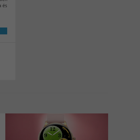
pulzusmérő okoskarkötő
a és
Alvásminőség mérés
elégetett kalória
Elvesztés figyelmeztetés
Lépésszámláló
Megtett lépések száma
Multisport funkció
okosóra hívás funkcióval
Pulzusmérés
magyar menü férfi okosóra
magyar menü női okosóra
magyar menü okosóra-
okoskarkötő