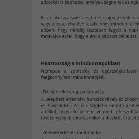
adatokat is kaphatsz, amelyek segítenek az eg
Ez az okosóra sport- és fitneszrajongóknak is 
vagy a jóga, lehetővé teszik, hogy minden tev
abban, hogy mindig tisztában legyél a napi 
motiválva ezzel, hogy elérd a kitűzött céljaidat.
Hasznosság a mindennapokban
Nemcsak a sportolók és egészségtudatos
megkönnyíteni mindennapjait.
-Értesítések és kapcsolattartás
A beépített értesítési funkciók révén az okosó
és hívásaidról. Az óra szinkronizálható a tel
anélkül, hogy elő kellene venned a készülé
tevékenységek során, amikor a diszkrét értesít
-Zenevezérlés és multimédia