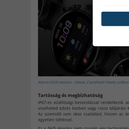
Aberto F22R okosóra - Fekete, Cserélhető Fekete szilikon s
Tartósság és megbízhatóság
IP67-es vízállósági besorolással rendelkezik, 
viselheted edzés közben vagy rossz időjárási
Az üzemidő sem okoz csalódást, hiszen az ór
egyetlen töltéssel.
Ez a férfi okosóra nem csupán egy technológi