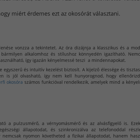
gy miért érdemes ezt az okosórát választani.
elenése vonzza a tekintetet. Az óra dizájnja a klasszikus és a mo
rt bármilyen alkalomhoz és stílushoz könnyedén igazítható. Nem
 használható, így igazán kényelmessé teszi a mindennapokat.
egyszerű és intuitív kezelést biztosít. A kijelző élessége és tiszta
 is jól olvasható, így nem kell hunyorognod, hogy ellenőriz
érfi okosóra
számos funkcióval rendelkezik, amelyek mind a kénye
ható a pulzusmérő, a vérnyomásmérő és az alvásfigyelő is. Eze
észségi állapotodat, és szinkronizálva az telefonoddal részl
Így nemcsak nyomon követheted a fizikai állapotodat, hanem has