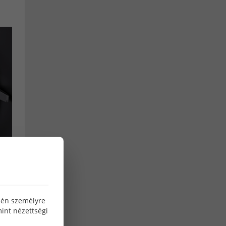
microforce
Ipari gáz forgalmazók
Co hegesztő gáz
co palack
co2 gáz
Argon palack töltés ár
10 kg co palack eladó
5kg co2 palack
10kg töltött co palack
5kg co palack ár
20kg co palack
Linde co palack
hegesztő pálca
mma hegesztés
karóra
okosóra
özén személyre
int nézettségi
férfi okosóra
női okosóra