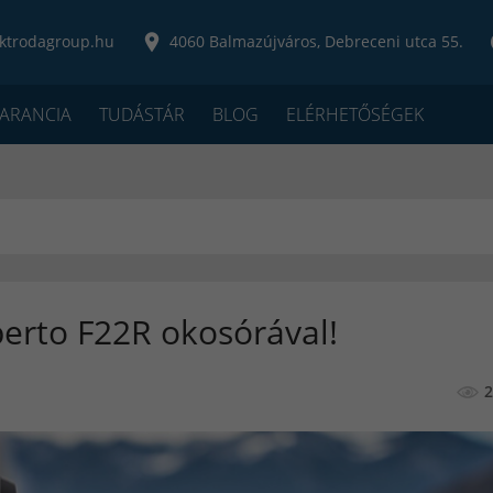
ktrodagroup.hu
4060 Balmazújváros, Debreceni utca 55.
ARANCIA
TUDÁSTÁR
BLOG
ELÉRHETŐSÉGEK
berto F22R okosórával!
2