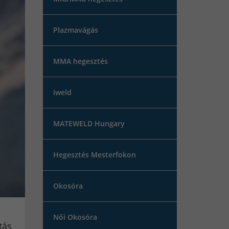
Plazmavágás
MMA hegesztés
iweld
MATEWELD Hungary
Hegesztés Mesterfokon
Okosóra
Női Okosóra
tás