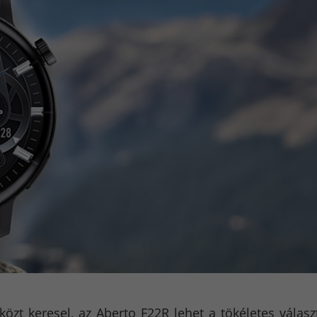
zt keresel, az Aberto F22R lehet a tökéletes válasz