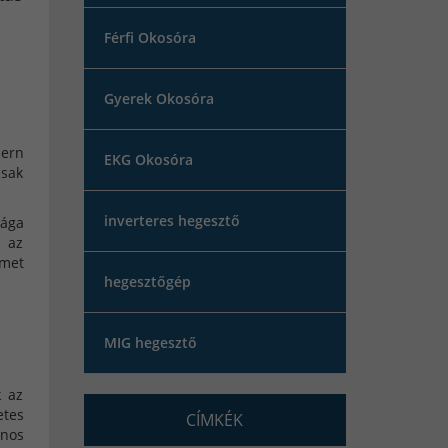
Férfi Okosóra
Gyerek Okosóra
dern
EKG Okosóra
csak
inverteres hegesztő
sága
d az
lmet
hegesztőgép
MIG hegesztő
k az
etes
CÍMKÉK
znos