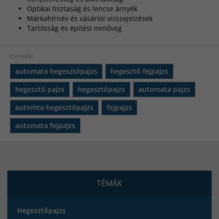
Optikai tisztaság és lencse árnyék
Márkahírnév és vásárlói visszajelzések
Tartósság és építési minőség
címkék:
automata hegesztőpajzs
hegesztő fejpajzs
hegesztő pajzs
hegesztőpajzs
automata pajzs
automta hegesztőpajzs
fejpajzs
automata fejpajzs
TÉMÁK
Hegesztőpajzs