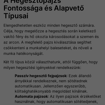
A Hegesztőpajzs
Fontossága és Alapvető
Típusai
Elengedhetetlen eszköz minden hegesztő számára.
Célja, hogy megelőzze a hegesztés során keletkező
vakító fény és hő okozta károsodásokat a szemen és
az arcon. A megfelelő pajzs kiválasztása segíthet
csökkenteni a munkahelyi baleseteket, és növeli a
munka hatékonyságát.
Két fő típus közül választhatunk, attól függően, hogy
milyen hegesztési igényekkel rendelkezünk:
Passzív hegesztő fejpajzsok
: Ezek állandó
árnyékkal rendelkeznek, nem sötétednek
automatikusan. Jellemzően egyszerűbb,
költséghatékonyabb megoldást kínálnak.
Automata pajzsok
: Az ilyen pajzsok érzékelőket
használnak, hogy automatikusan sötétedjenek,