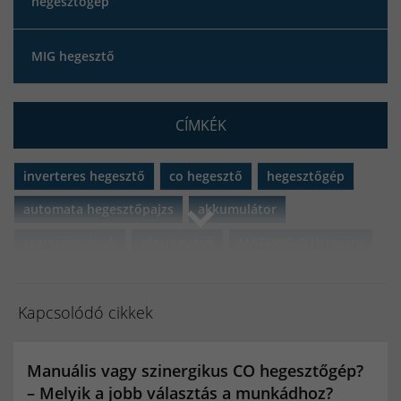
hegesztőgép
MIG hegesztő
CÍMKÉK
inverteres hegesztő
co hegesztő
hegesztőgép
automata hegesztőpajzs
akkumulátor
szerszámgépek
plazmavágó
MATEWELD Hungary
porbeles hegesztő
porbeles hegesztő huzal
Black Friday 2021
iweld
gorilla
iweld gorilla
Kapcsolódó cikkek
aluflux
iweld aluflux
pocketpower
microflux
Manuális vagy szinergikus CO hegesztőgép?
fixiflux
microforce
Ipari gáz forgalmazók
– Melyik a jobb választás a munkádhoz?