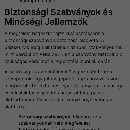
maradjon a fején.
Biztonsági Szabványok és
Minőségi Jellemzők
A megfelelő hegesztőpajzs kiválasztásakor a
biztonsági szabványok betartása alapvető. A
pajzsoknak meg kell felelniük az ipari szabványoknak,
mint például az ANSI Z87.1. Ez a szabvány biztosítja a
szükséges védelmet a hegesztési munkák során.
A tartósság és az építési minőség szintén fontos
szempontok. Egy jól megépített pajzs hosszú távon
megbízható teljesítményt nyújt. Az anyagok minősége
és a kialakítás is jelentős hatással bír a pajzs
élettartamára. Választáskor vegye figyelembe az
alábbiakat:
Biztonsági szabványok
: Ellenőrizze a
szabványoknak való megfelelést.
Tartósság
: Kiváló minőségű anyagok