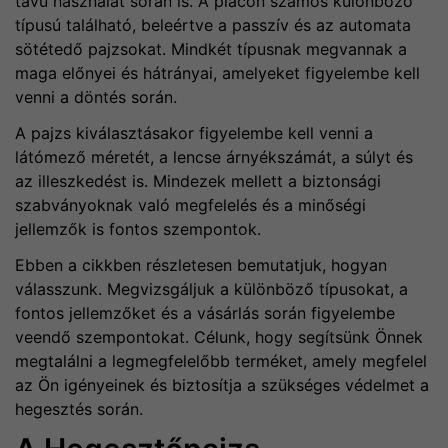
távú használat során is. A piacon számos különböző
típusú található, beleértve a passzív és az automata
sötétedő pajzsokat. Mindkét típusnak megvannak a
maga előnyei és hátrányai, amelyeket figyelembe kell
venni a döntés során.
A pajzs kiválasztásakor figyelembe kell venni a
látómező méretét, a lencse árnyékszámát, a súlyt és
az illeszkedést is. Mindezek mellett a biztonsági
szabványoknak való megfelelés és a minőségi
jellemzők is fontos szempontok.
Ebben a cikkben részletesen bemutatjuk, hogyan
válasszunk. Megvizsgáljuk a különböző típusokat, a
fontos jellemzőket és a vásárlás során figyelembe
veendő szempontokat. Célunk, hogy segítsünk Önnek
megtalálni a legmegfelelőbb terméket, amely megfelel
az Ön igényeinek és biztosítja a szükséges védelmet a
hegesztés során.