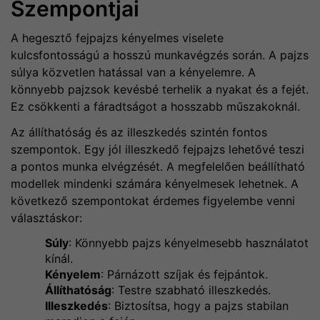
Szempontjai
A hegesztő fejpajzs kényelmes viselete
kulcsfontosságú a hosszú munkavégzés során. A pajzs
súlya közvetlen hatással van a kényelemre. A
könnyebb pajzsok kevésbé terhelik a nyakat és a fejét.
Ez csökkenti a fáradtságot a hosszabb műszakoknál.
Az állíthatóság és az illeszkedés szintén fontos
szempontok. Egy jól illeszkedő fejpajzs lehetővé teszi
a pontos munka elvégzését. A megfelelően beállítható
modellek mindenki számára kényelmesek lehetnek. A
következő szempontokat érdemes figyelembe venni
választáskor:
Súly
: Könnyebb pajzs kényelmesebb használatot
kínál.
Kényelem
: Párnázott szíjak és fejpántok.
Állíthatóság
: Testre szabható illeszkedés.
Illeszkedés
: Biztosítsa, hogy a pajzs stabilan