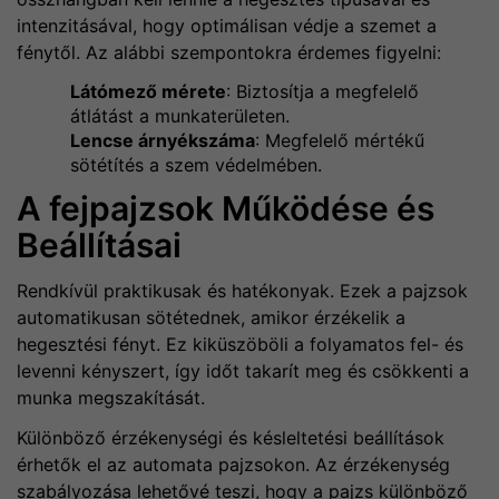
intenzitásával, hogy optimálisan védje a szemet a
fénytől. Az alábbi szempontokra érdemes figyelni:
Látómező mérete
: Biztosítja a megfelelő
átlátást a munkaterületen.
Lencse árnyékszáma
: Megfelelő mértékű
sötétítés a szem védelmében.
A fejpajzsok Működése és
Beállításai
Rendkívül praktikusak és hatékonyak. Ezek a pajzsok
automatikusan sötétednek, amikor érzékelik a
hegesztési fényt. Ez kiküszöböli a folyamatos fel- és
levenni kényszert, így időt takarít meg és csökkenti a
munka megszakítását.
Különböző érzékenységi és késleltetési beállítások
érhetők el az automata pajzsokon. Az érzékenység
szabályozása lehetővé teszi, hogy a pajzs különböző