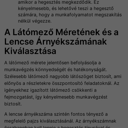
amikor a hegesztés megkezdődik. Ez
kényelmesebb, és lehetővé teszi a hegesztő
számára, hogy a munkafolyamatot megszakítás
nélkül végezze.
A Látómező Méretének és a
Lencse Árnyékszámának
Kiválasztása
A látómező mérete jelentősen befolyásolja a
munkavégzés könnyedségét és hatékonyságát.
Szélesebb látómező nagyobb látószöget biztosít, ami
előnyös a részletekre összpontosító feladatoknál. Az
igényekhez igazított látómező csökkenti a
fejmozgatást, így kényelmesebb munkavégzést
biztosít.
A lencse árnyékszáma szintén fontos tényező a
megfelelő pajzs kiválasztásánál. Az árnyékszámnak
összhangban kell lennie a hegesztés típusával és