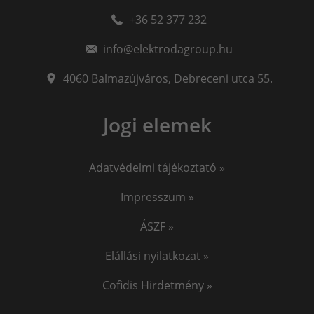
+36 52 377 232
info@elektrodagroup.hu
4060
Balmazújváros
,
Debreceni utca 55.
Jogi elemek
Adatvédelmi tájékoztató »
Impresszum »
ÁSZF »
Elállási nyilatkozat »
Cofidis Hirdetmény »