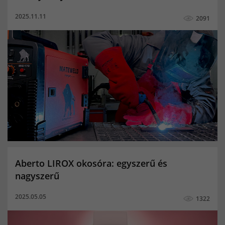
Co hegesztő gáz
co palack
co2 gáz
2025.11.11
2091
Argon palack töltés ár
10 kg co palack eladó
5kg co2 palack
10kg töltött co palack
5kg co palack ár
20kg co palack
Linde co palack
hegesztő pálca
mma hegesztés
karóra
okosóra
férfi okosóra
női okosóra
gyerek okosóra
MIG/MAG hegesztés
TIG hegesztés
co2 palack
Kevert gázpalack
Porbeles hegesztés
Aktivitásmérés
Alvásminőség figyelő
Aberto LIROX okosóra: egyszerű és
Bicikli multisport funkció
Elégetett kalóriák
nagyszerű
Értesítések
Megtett távolság
női okoskarkötő
2025.05.05
1322
okoskarkötő
Pulzusmerő
aktivitásmérő