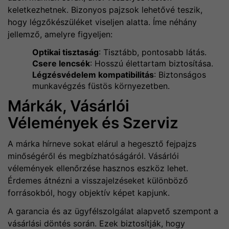
keletkezhetnek. Bizonyos pajzsok lehetővé teszik,
hogy légzőkészüléket viseljen alatta. Íme néhány
jellemző, amelyre figyeljen:
Optikai tisztaság
: Tisztább, pontosabb látás.
Csere lencsék
: Hosszú élettartam biztosítása.
Légzésvédelem kompatibilitás
: Biztonságos
munkavégzés füstös környezetben.
Márkák, Vásárlói
Vélemények és Szerviz
A márka hírneve sokat elárul a hegesztő fejpajzs
minőségéről és megbízhatóságáról. Vásárlói
vélemények ellenőrzése hasznos eszköz lehet.
Érdemes átnézni a visszajelzéseket különböző
forrásokból, hogy objektív képet kapjunk.
A garancia és az ügyfélszolgálat alapvető szempont a
vásárlási döntés során. Ezek biztosítják, hogy