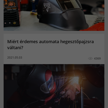
Buffalo Power
co hegesztés
co hegesztő palack
Amoled kijelző hátrányai
Telefon kijelző típusok
Amoled kijelző mit jelent
Kapacitív pls kijelző
Tft kijelző működése
Oled vagy ips kijelző
Miért érdemes automata hegesztőpajzsra
Pls kijelző
Ips vagy tft kijelző
falcon
fantom4
váltani?
blackbase
nored eye
True color
Panther
2021.05.03
4369
Sólyomszem
always on display
amoled
minőségi hegesztőgép
plazmavágók
plazmavágógép
plazmavagas
plazma vago
iweld cut
okosóra gyerekeknek
awi hegesztő
awi hegesztés
hegesztő
iweld pocketmig
EKG okosóra
Vérnyomásmérő okosóra
Jasic