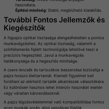
használata.
Építési minőség
: Stabil, megbízható kialakítás.
További Fontos Jellemzők és
Kiegészítők
A fejpajzs optikai tisztasága elengedhetetlen a pontos
munkavégzéshez. Az optikai tisztaság, valamint a
színfelismerés fejlett technológiája lehetővé teszi a
precíziós hegesztést. Javul a munkavégzés
hatékonysága és a hegesztés minősége.
A csere lencsék és tartozékok beszerzése biztosítja a
pajzs hosszú élettartamát. Kiemelt figyelmet kell
fordítani az elérhető tartalék alkatrészek választékára.
Ez különösen hasznos lehet intenzív használat esetén
vagy váratlan károsodásoknál.
A pajzs légzésvédelemmel való kompatibilitása fontos
azon munkák során, ahol veszélyes füstök