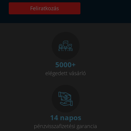
Tft kijelző működése
Oled vagy ips kijelző
Feliratkozás
Pls kijelző
Ips vagy tft kijelző
falcon
fantom4
blackbase
nored eye
True color
Panther
Sólyomszem
always on display
amoled
minőségi hegesztőgép
plazmavágók
plazmavágógép
plazmavagas
plazma vago
5000
+
iweld cut
okosóra gyerekeknek
awi hegesztő
elégedett vásárló
awi hegesztés
hegesztő
iweld pocketmig
EKG okosóra
Vérnyomásmérő okosóra
Jasic
14 napos
pénzvisszafizetési garancia