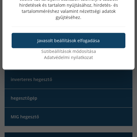
hirdetések és tartalom nyújtásához, hirdetés- és
Női Okosóra
tartalomméréshez valamint nézettségi adatok
gyűjtéséhez.
Férfi Okosóra
Javasolt beállítások elfogadása
Gyerek Okosóra
Sütibeállítások módosítása
Adatvédelmi nyilatkozat
EKG Okosóra
inverteres hegesztő
hegesztőgép
MIG hegesztő