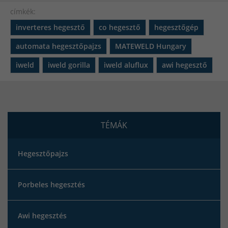
címkék:
inverteres hegesztő
co hegesztő
hegesztőgép
automata hegesztőpajzs
MATEWELD Hungary
iweld
iweld gorilla
iweld aluflux
awi hegesztő
TÉMÁK
Hegesztőpajzs
Porbeles hegesztés
Awi hegesztés