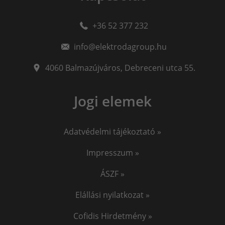
+36 52 377 232
info@elektrodagroup.hu
4060
Balmazújváros
,
Debreceni utca 55.
Jogi elemek
Adatvédelmi tájékoztató »
Impresszum »
ÁSZF »
Elállási nyilatkozat »
Cofidis Hirdetmény »