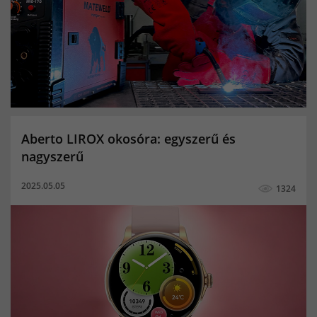
hegesztő pálca
mma hegesztés
karóra
okosóra
férfi okosóra
női okosóra
gyerek okosóra
MIG/MAG hegesztés
TIG hegesztés
co2 palack
Kevert gázpalack
Porbeles hegesztés
Aktivitásmérés
Alvásminőség figyelő
Aberto LIROX okosóra: egyszerű és
Bicikli multisport funkció
Elégetett kalóriák
nagyszerű
Értesítések
Megtett távolság
női okoskarkötő
2025.05.05
1324
okoskarkötő
Pulzusmerő
aktivitásmérő
pulzusmérő okoskarkötő
Alvásminőség mérés
elégetett kalória
Elvesztés figyelmeztetés
Lépésszámláló
Megtett lépések száma
Multisport funkció
okosóra hívás funkcióval