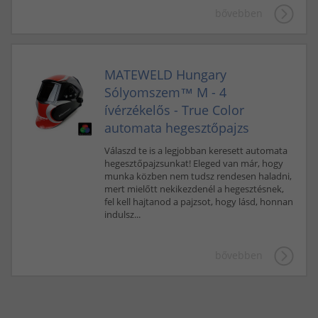
bővebben
MATEWELD Hungary
Sólyomszem™ M - 4
ívérzékelős - True Color
automata hegesztőpajzs
Válaszd te is a legjobban keresett automata
hegesztőpajzsunkat! Eleged van már, hogy
munka közben nem tudsz rendesen haladni,
mert mielőtt nekikezdenél a hegesztésnek,
fel kell hajtanod a pajzsot, hogy lásd, honnan
indulsz...
bővebben