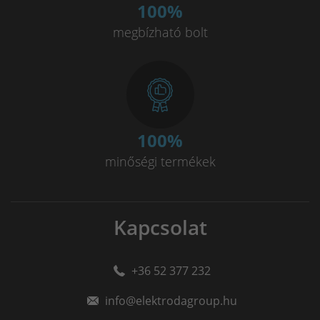
100
%
megbízható bolt
100
%
minőségi termékek
Kapcsolat
+36 52 377 232
info@elektrodagroup.hu