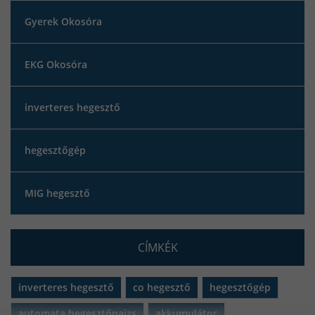
Gyerek Okosóra
EKG Okosóra
inverteres hegesztő
hegesztőgép
MIG hegesztő
CÍMKÉK
inverteres hegesztő
co hegesztő
hegesztőgép
automata hegesztőpajzs
akkumulátor