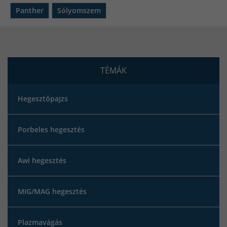
Panther
Sólyomszem
TÉMÁK
Hegesztőpajzs
Porbeles hegesztés
Awi hegesztés
MIG/MAG hegesztés
Plazmavágás