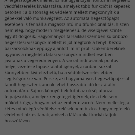
A hegesztőgépek mellett szinte ugyanolyan fontos a megfelelő
védőfelszerelés kiválasztása, amelyek több funkciót is képesek
betölteni: a biztonság és védelem mellett megkönnyítik a
gépekkel való munkavégzést. Az automata hegesztőpajzs
esetében is fennáll a magasszintű multifunkcionalitás, hiszen
nem elég, hogy modern megjelenésű, de viselőjével szinte
együtt dolgozik. Hagyományos társaikkal szemben különböző
hegesztési viszonyok mellett is jól megtörik a fényt. Kezdő
barkácsolóknak éppúgy ajánlott, mint profi szakembereknek,
ugyanis a megfelelő látási viszonyok mindkét esetben
javítanak a végeredményen. A varrat indításának pontos
helye, vezetése tapasztalatot igényel, azonban sokkal
könnyebben kivitelezhető, ha a védőfelszerelés ebben
segítségünkre van. Persze, aki hagyományos hegesztőpajzzsal
tanult hegeszteni, annak lehet hosszabb idő lesz átállni
automatára. Sajnos könnyű belefutni az olcsó, utánzat
fejpajzsokba, amelyek rengeteget ígérnek, de a fele sem
működik úgy, ahogyan azt az ember elvárná. Nem mellesleg a
kétes minőségű védőfelszerelések nem biztos, hogy megfelelő
védelmet biztosítanak, amivel a látásunkat kockáztatjuk
hosszútávon.