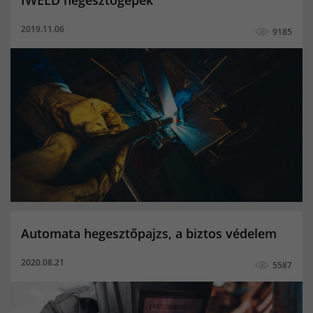
magyar nyelvű okosóra okoskarkötő
2019.11.06
9185
SOS hívás okoskarkötő
SOS hívás okosóra
Vérnyomásmérés
menstruációs naptár
hegesztő sisak
hegesztő fejpajzs
hegesztő pajzs
hegesztőpajzs
automata pajzs
automta hegesztőpajzs
fejpajzs
automata fejpajzs
Buffalo Power
co hegesztés
co hegesztő palack
Amoled kijelző hátrányai
Telefon kijelző típusok
Amoled kijelző mit jelent
Kapacitív pls kijelző
Automata hegesztőpajzs, a biztos védelem
Tft kijelző működése
Oled vagy ips kijelző
2020.08.21
5587
Pls kijelző
Ips vagy tft kijelző
falcon
fantom4
blackbase
nored eye
True color
Panther