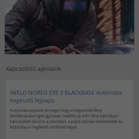
Sólyomszem
always on display
amoled
minőségi hegesztőgép
plazmavágók
plazmavágógép
plazmavagas
plazma vago
iweld cut
okosóra gyerekeknek
awi hegesztő
awi hegesztés
hegesztő
iweld pocketmig
EKG okosóra
Vérnyomásmérő okosóra
Jasic
Kapcsolódó ajánlatok
IWELD NORED EYE 3 BLACKBASE Automata
hegesztő fejpajzs
Automata pajzsok lényege, hogy a hegesztési fény
felvillanásakor igen gyorsan, mielőtt az erős fény bármilyen
károsodást okozna a szemben, a pajzs szűrője besőtétedik és
biztosítja a megfelelő sötétítettséget.