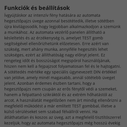
Funkciók és beállítások
Ívgyújtáskor az intenzív fény hatására az automata
hegesztőpajzs üvege azonnal besötétedik, illetve sötétben
újra kivilágosodik, hogy legjobban alkalmazkodjon a szemünk
a munkához. Az automata vezérlő panelen állítható a
késleltetés és az érzékenység is, amelyet TEST gomb
segítségével ellenőrizhetünk előzetesen. Erre azért van
szükség, mert ahány munka, annyiféle hegesztés lehet
szükséges, ezért az állíthatóság nagy előnyt jelent. Ez
rengeteg időt és bosszúságot megspórol használójának,
hiszen nem kell a fejpajzsot folyamatosan fel és le hajtogatni.
A sötétedés mértéke egy speciális úgynevezett DIN értékkel
van jelölve, amely minél magasabb, annál sötétebb üveget
jelent. Azonban érdemes észben tartani, hogy a
hegesztőpajzs nem csupán az erős fénytől védi a szemeket,
hanem a felpattanó szikráktól és az extrém hőhatástól az
arcot. A használatát megelőzően nem árt mindig ellenőrizni a
megfelelő működést a már említett TEST gombbal, illetve a
külső sérüléseket sem szabad félvállról venni. Ha
átláthatatlan és koszos az üveg, azt a megfelelő tisztítószerrel
kezeljük, hogy az automata hegesztőpajzs még hosszú évekig