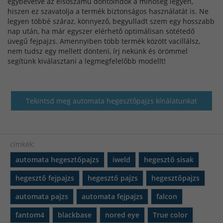
egybevetve az elsőszámú döntőindok a minőség legyen,
hiszen ez szavatolja a termék biztonságos használatát is. Ne
legyen többé száraz, könnyező, begyulladt szem egy hosszabb
nap után, ha már egyszer elérhető optimálisan sötétedő
üvegű fejpajzs. Amennyiben több termék között vacillálsz,
nem tudsz egy mellett dönteni, írj nekünk és örömmel
segítünk kiválasztani a legmegfelelőbb modellt!
Tekintsd meg automata hegesztőpajzs kínálatunkat
címkék:
automata hegesztőpajzs
iweld
hegesztő sisak
hegesztő fejpajzs
hegesztő pajzs
hegesztőpajzs
automata pajzs
automata fejpajzs
falcon
fantom4
blackbase
nored eye
True color