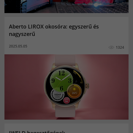
Kevert gázpalack
Porbeles hegesztés
Aktivitásmérés
Alvásminőség figyelő
Aberto LIROX okosóra: egyszerű és
Bicikli multisport funkció
Elégetett kalóriák
nagyszerű
Értesítések
Megtett távolság
női okoskarkötő
2025.05.05
1324
okoskarkötő
Pulzusmerő
aktivitásmérő
pulzusmérő okoskarkötő
Alvásminőség mérés
elégetett kalória
Elvesztés figyelmeztetés
Lépésszámláló
Megtett lépések száma
Multisport funkció
okosóra hívás funkcióval
Pulzusmérés
magyar menü férfi okosóra
magyar menü női okosóra
magyar menü okosóra-okoskarkötő
IWELD hegesztőgépek