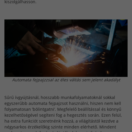
kiszolgálhasson.
Automata fejpajzzsal az éles váltás sem jelent akadályt
Sűrű ívgyújtásnál, hosszabb munkafolyamatoknál sokkal
egyszerűbb automata fejpajzsot használni, hiszen nem kell
folyamatosan ’bólintgatni’. Megfelelő beállítással és könnyű
kezelhetőségével segíteni fog a hegesztés során. Ezen felül,
ha extra funkciót szeretnénk hozzá, a világítástól kezdve a
négysarkos érzékelőkig szinte minden elérhető. Mindent