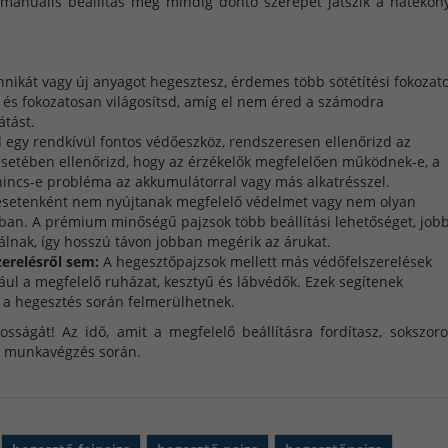
a manuális beállítás még mindig döntő szerepet játszik a hatékon
hnikát vagy új anyagot hegesztesz, érdemes több sötétítési fokozato
l, és fokozatosan világosítsd, amíg el nem éred a számodra
tást.
 egy rendkívül fontos védőeszköz, rendszeresen ellenőrizd az
 esetében ellenőrizd, hogy az érzékelők megfelelően működnek-e, a
 nincs-e probléma az akkumulátorral vagy más alkatrésszel.
esetenként nem nyújtanak megfelelő védelmet vagy nem olyan
sában. A prémium minőségű pajzsok több beállítási lehetőséget, job
álnak, így hosszú távon jobban megérik az árukat.
erelésről sem:
A hegesztőpajzsok mellett más védőfelszerelések
ául a megfelelő ruházat, kesztyű és lábvédők. Ezek segítenek
 a hegesztés során felmerülhetnek.
osságát! Az idő, amit a megfelelő beállításra fordítasz, sokszor
b munkavégzés során.