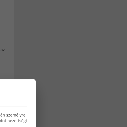
microforce
Ipari gáz forgalmazók
Co hegesztő gáz
co palack
co2 gáz
Argon palack töltés ár
10 kg co palack eladó
 az
5kg co2 palack
10kg töltött co palack
5kg co palack ár
20kg co palack
Linde co palack
hegesztő pálca
mma hegesztés
karóra
okosóra
özén személyre
ozat
int nézettségi
férfi okosóra
női okosóra