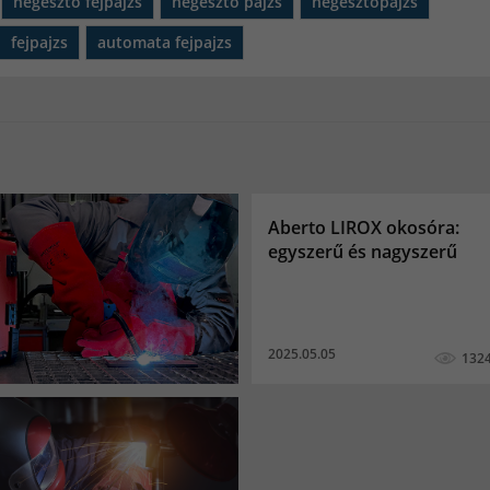
hegesztő fejpajzs
hegesztő pajzs
hegesztőpajzs
fejpajzs
automata fejpajzs
Aberto LIROX okosóra:
egyszerű és nagyszerű
2025.05.05
132