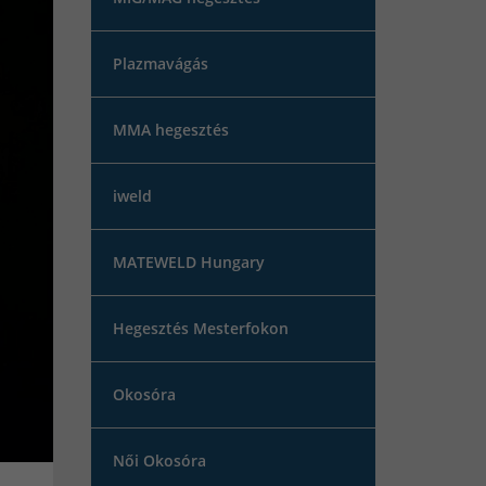
Plazmavágás
MMA hegesztés
iweld
MATEWELD Hungary
Hegesztés Mesterfokon
Okosóra
Női Okosóra