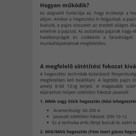
Hogyan működik?
Az alapvető funkciója az, hogy érzékelje a he
álljon. Amikor a hegesztési ív felgyullad, a paj
kialszik, a pajzs visszatér az eredeti világos á
emelnie a pajzsot. Az automata pajzsok nagy e
hatékonyságát és csökkenti a fáradtságot.
munkafolyamatnak megfelelően.
A megfelelő sötétítési fokozat kiv
A hegesztési technikák különböző fényerősséget
megfelelően kell beállítani. A legtöbb pajzs 
amely 8-tól 13-ig terjed. A magasabb szám
eljáráshoz milyen sötétítési fokozat javasolt:
1. MMA vagy Stick hegesztés (Kézi ívhegeszté
Áramerősség: 60-200 A
Javasolt sötétítési fokozat: DIN 10-12
Ez a technika erős fényt bocsát ki, ezért 
2. MIG/MAG hegesztés (Fém inert gázos heges