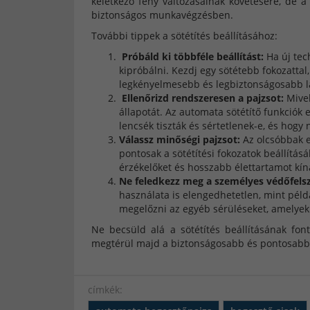
keletkező fény változásainak követésére, de 
biztonságos munkavégzésben.
További tippek a sötétítés beállításához:
Próbáld ki többféle beállítást:
Ha új tec
kipróbálni. Kezdj egy sötétebb fokozatta
legkényelmesebb és legbiztonságosabb lá
Ellenőrizd rendszeresen a pajzsot:
Mivel
állapotát. Az automata sötétítő funkciók
lencsék tiszták és sértetlenek-e, és hogy
Válassz minőségi pajzsot:
Az olcsóbbak 
pontosak a sötétítési fokozatok beállítá
érzékelőket és hosszabb élettartamot kín
Ne feledkezz meg a személyes védőfelsz
használata is elengedhetetlen, mint péld
megelőzni az egyéb sérüléseket, amelyek
Ne becsüld alá a sötétítés beállításának font
megtérül majd a biztonságosabb és pontosab
címkék: