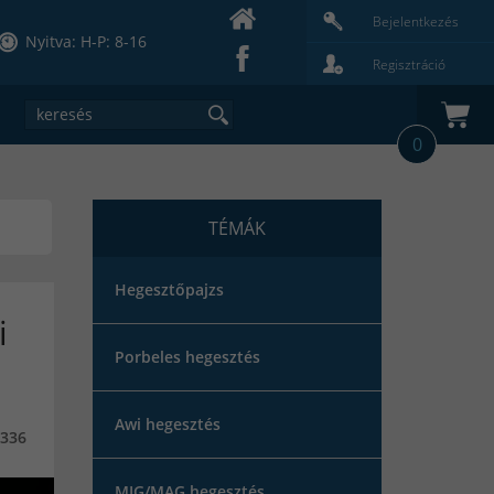
Bejelentkezés
Nyitva: H-P: 8-16
Regisztráció
0
TÉMÁK
Hegesztőpajzs
i
Porbeles hegesztés
Awi hegesztés
336
MIG/MAG hegesztés