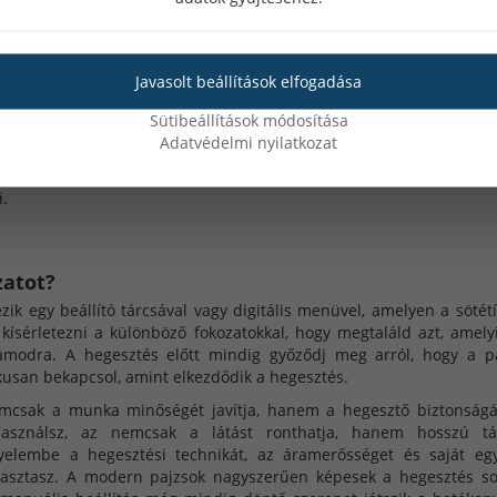
él magasabb az áramerősség, annál erősebb a kibocsátott fény, így
és fényes környezetben történik, szükség lehet egy sötétebb
Javasolt beállítások elfogadása
lássa a munkadarabot.
k gyakran előnyben részesítik a sötétebb beállításokat, hogy
Sütibeállítások módosítása
bb hegesztők könnyebben dolgoznak világosabb fokozattal is, mive
Adatvédelmi nyilatkozat
et.
p reagál a fényre, így ha valaki különösen érzékeny a vakító fény
i.
zatot?
ik egy beállító tárcsával vagy digitális menüvel, amelyen a sötétí
kísérletezni a különböző fokozatokkal, hogy megtaláld azt, amely
modra. A hegesztés előtt mindig győződj meg arról, hogy a p
usan bekapcsol, amint elkezdődik a hegesztés.
nemcsak a munka minőségét javítja, hanem a hegesztő biztonságá
használsz, az nemcsak a látást ronthatja, hanem hosszú tá
yelembe a hegesztési technikát, az áramerősséget és saját eg
választasz. A modern pajzsok nagyszerűen képesek a hegesztés s