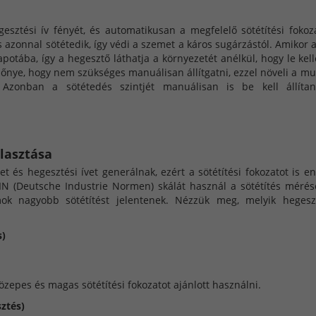
gesztési ív fényét, és automatikusan a megfelelő sötétítési fokoz
zs azonnal sötétedik, így védi a szemet a káros sugárzástól. Amikor a
llapotába, így a hegesztő láthatja a környezetét anélkül, hogy le kel
lőnye, hogy nem szükséges manuálisan állítgatni, ezzel növeli a m
 Azonban a sötétedés szintjét manuálisan is be kell állíta
álasztása
 és hegesztési ívet generálnak, ezért a sötétítési fokozatot is e
DIN (Deutsche Industrie Normen) skálát használ a sötétítés mérés
ok nagyobb sötétítést jelentenek. Nézzük meg, melyik hegesz
s)
közepes és magas sötétítési fokozatot ajánlott használni.
ztés)