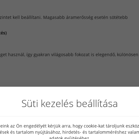
zintet kell beállítani. Magasabb áramerősség esetén sötétebb
tés)
et használ, így gyakran világosabb fokozat is elegendő, különösen
 alacsonyabb áramerősségnél világosabb sötétítési fokozat is elég
Süti kezelés beállítása
a sötétítési fokozatot?
eink az Ön engedélyét kérjük arra, hogy cookie-kat tároljunk eszk
tényezőt is figyelembe kell venni a megfelelő sötétítési fok
tések és tartalom nyújtásához, hirdetés- és tartalomméréshez valam
adatok gyűjtéséhez.