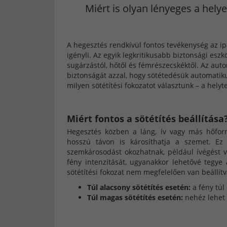
Miért is olyan lényeges a hely
A hegesztés rendkívül fontos tevékenység az ipa
igényli. Az egyik legkritikusabb biztonsági esz
sugárzástól, hőtől és fémrészecskéktől. Az au
biztonságát azzal, hogy sötétedésük automati
milyen sötétítési fokozatot választunk – a hely
Miért fontos a sötétítés beállítása
Hegesztés közben a láng, ív vagy más hőforr
hosszú távon is károsíthatja a szemet. Ez 
szemkárosodást okozhatnak, például ívégést va
fény intenzitását, ugyanakkor lehetővé tegy
sötétítési fokozat nem megfelelően van beállítv
Túl alacsony sötétítés esetén:
a fény túl
Túl magas sötétítés esetén:
nehéz lehet 