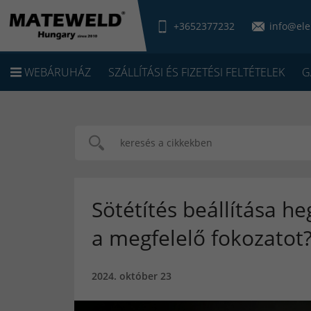
+3652377232
info@ele
WEBÁRUHÁZ
SZÁLLÍTÁSI ÉS FIZETÉSI FELTÉTELEK
G
Sötétítés beállítása h
a megfelelő fokozatot
2024. október 23