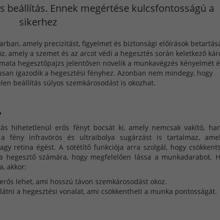
es beállítás. Ennek megértése kulcsfontosságú a
sikerhez
rban, amely precizitást, figyelmet és biztonsági előírások betartás
köz, amely a szemet és az arcot védi a hegesztés során keletkező kár
tomata hegesztőpajzs jelentősen növelik a munkavégzés kényelmét 
kusan igazodik a hegesztési fényhez. Azonban nem mindegy, hogy
telen beállítás súlyos szemkárosodást is okozhat.
?
ás hihetetlenül erős fényt bocsát ki, amely nemcsak vakító, h
a fény infravörös és ultraibolya sugárzást is tartalmaz, ame
gy retina égést. A sötétítő funkciója arra szolgál, hogy csökkent
e a hegesztő számára, hogy megfelelően lássa a munkadarabot. 
a, akkor:
 erős lehet, ami hosszú távon szemkárosodást okoz.
látni a hegesztési vonalat, ami csökkentheti a munka pontosságát.