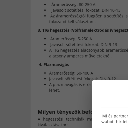
Áramerősség: 80-250 A
Javasolt sötétítési fokozat: DIN 10-13
Az áramerősségtől függően a sötétítési s
fokozatot kell választani.
3. TIG hegesztés (Volfrámelektródás ívhegesz
Áramerősség: 5-250 A
Javasolt sötétítési fokozat: DIN 9-13
A TIG hegesztés alacsonyabb áramerősség
alacsony amperes műveleteknél.
4. Plazmavágás
Áramerősség: 50-400 A
Javasolt sötétítési fokozat: DIN 9-12
A plazmavágás is erős fényt bocsát ki, de
lehet.
Milyen tényezők befolyásolják még 
Mi és partner
A hegesztési technikák mellett számos más 
szabott hirde
kiválasztásakor: