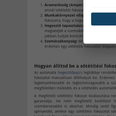
Áramerősség (Amper):
Ahogy láttuk, min
annál sötétebb fokozatot kell használni.
Munkakörnyezet világítása:
Ha a hegeszt
fokozatra, hogy a hegesztő könnyebben 
Hegesztő tapasztalata:
A kezdő hegesztő
megvédjék a szemüket, míg a tapasztalta
jobban tudják kontrollálni a hegesztési ív
Szemérzékenység:
Mindenki szeme máskép
érdemes egy sötétebb fokozattal dolgozn
Hogyan állítsd be a sötétítési foko
Az automata
hegesztőpajzs
legtöbbje rendelkez
fokozatot manuálisan állíthatjuk be. Érdemes 
legkényelmesebb és legbiztonságosabb a szá
megfelelően működik, és a sötétedés automatik
A megfelelő sötétítési fokozat kiválasztása 
garantálja. Ha nem megfelelő beállítást 
szemkárosodást is okozhat. Mindig vedd fig
igényeidet, amikor egy sötétítési fokozatot 