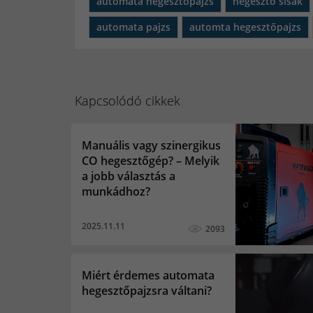
automata hegesztőpajzs
hegesztő sisak
automata pajzs
automta hegesztőpajzs
Kapcsolódó cikkek
Manuális vagy szinergikus
CO hegesztőgép? – Melyik
a jobb választás a
munkádhoz?
2025.11.11
2093
Miért érdemes automata
hegesztőpajzsra váltani?