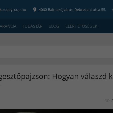
ktrodagroup.hu
4060 Balmazújváros, Debreceni utca 55.
ARANCIA
TUDÁSTÁR
BLOG
ELÉRHETŐSÉGEK
egesztőpajzson: Hogyan válaszd k
?
7