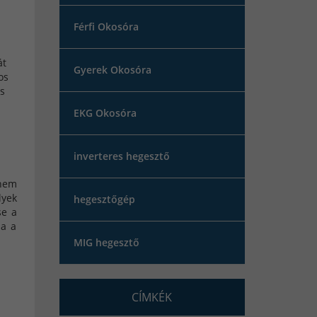
Férfi Okosóra
át
Gyerek Okosóra
os
és
EKG Okosóra
inverteres hegesztő
anem
lyek
hegesztőgép
se a
Ha a
MIG hegesztő
CÍMKÉK