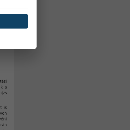
gyerek okosóra
MIG/MAG hegesztés
TIG hegesztés
co2 palack
l
Kevert gázpalack
re,
Porbeles hegesztés
Aktivitásmérés
Alvásminőség figyelő
Bicikli multisport funkció
tési
ik a
Elégetett kalóriák
Értesítések
ajzs
Megtett távolság
t is
von
női okoskarkötő
okoskarkötő
yéni
Pulzusmerő
aktivitásmérő
orán