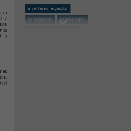
inverteres hegesztő
atra
z ív
co hegesztő
hegesztőgép
lene
automata hegesztőpajzs
unka
ni a
akkumulátor
szerszámgépek
plazmavágó
MATEWELD Hungary
nnek
porbeles hegesztő
ére,
tési
porbeles hegesztő huzal
Black Friday 2021
iweld
gorilla
iweld gorilla
aluflux
iweld aluflux
pocketpower
microflux
fixiflux