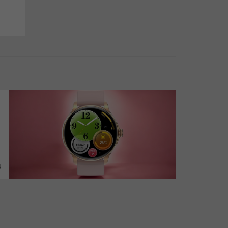
magyar nyelvű okosóra
okoskarkötő
SOS hívás okoskarkötő
SOS hívás okosóra
Vérnyomásmérés
menstruációs naptár
hegesztő sisak
hegesztő fejpajzs
hegesztő pajzs
hegesztőpajzs
4
automata pajzs
automta hegesztőpajzs
fejpajzs
automata fejpajzs