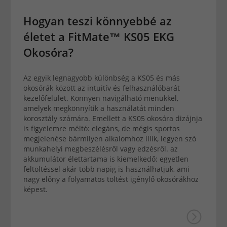
Hogyan teszi könnyebbé az
életet a FitMate™ KS05 EKG
Okosóra?
Az egyik legnagyobb különbség a KS05 és más
okosórák között az intuitív és felhasználóbarát
kezelőfelület. Könnyen navigálható menükkel,
amelyek megkönnyítik a használatát minden
korosztály számára. Emellett a KS05 okosóra dizájnja
is figyelemre méltó: elegáns, de mégis sportos
megjelenése bármilyen alkalomhoz illik, legyen szó
munkahelyi megbeszélésről vagy edzésről. az
akkumulátor élettartama is kiemelkedő: egyetlen
feltöltéssel akár több napig is használhatjuk, ami
nagy előny a folyamatos töltést igénylő okosórákhoz
képest.