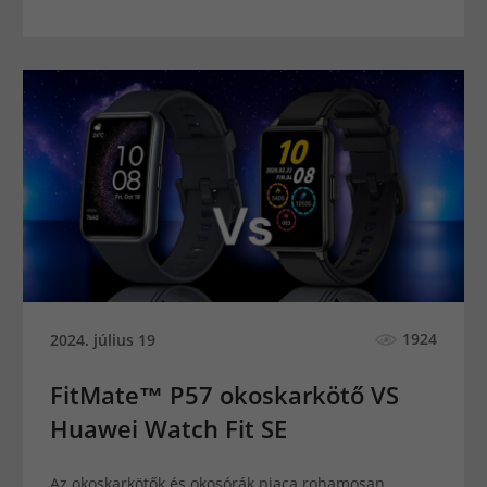
1924
2024. július 19
FitMate™ P57 okoskarkötő VS
Huawei Watch Fit SE
Az okoskarkötők és okosórák piaca rohamosan