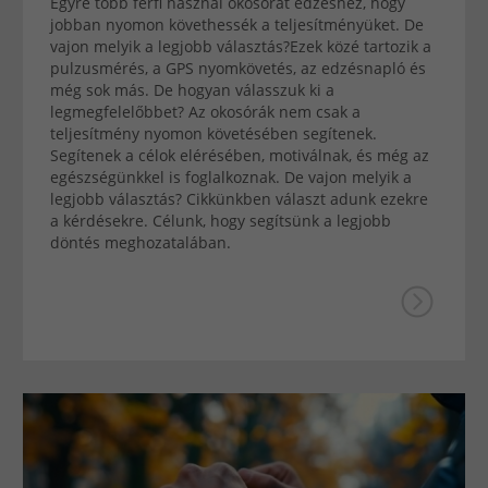
Egyre több férfi használ okosórát edzéshez, hogy
jobban nyomon követhessék a teljesítményüket. De
vajon melyik a legjobb választás?Ezek közé tartozik a
pulzusmérés, a GPS nyomkövetés, az edzésnapló és
még sok más. De hogyan válasszuk ki a
legmegfelelőbbet? Az okosórák nem csak a
teljesítmény nyomon követésében segítenek.
Segítenek a célok elérésében, motiválnak, és még az
egészségünkkel is foglalkoznak. De vajon melyik a
legjobb választás? Cikkünkben választ adunk ezekre
a kérdésekre. Célunk, hogy segítsünk a legjobb
döntés meghozatalában.