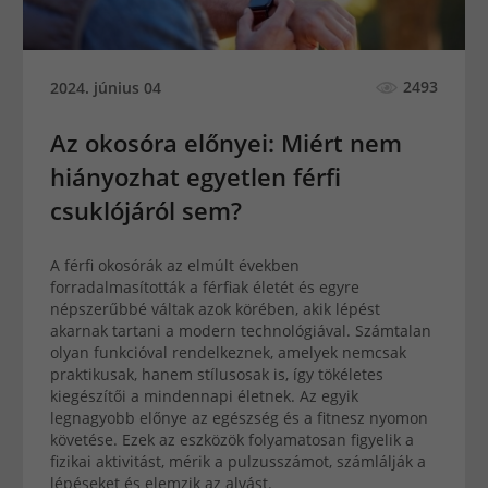
2493
2024. június 04
Az okosóra előnyei: Miért nem
hiányozhat egyetlen férfi
csuklójáról sem?
A férfi okosórák az elmúlt években
forradalmasították a férfiak életét és egyre
népszerűbbé váltak azok körében, akik lépést
akarnak tartani a modern technológiával. Számtalan
olyan funkcióval rendelkeznek, amelyek nemcsak
praktikusak, hanem stílusosak is, így tökéletes
kiegészítői a mindennapi életnek. Az egyik
legnagyobb előnye az egészség és a fitnesz nyomon
követése. Ezek az eszközök folyamatosan figyelik a
fizikai aktivitást, mérik a pulzusszámot, számlálják a
lépéseket és elemzik az alvást.