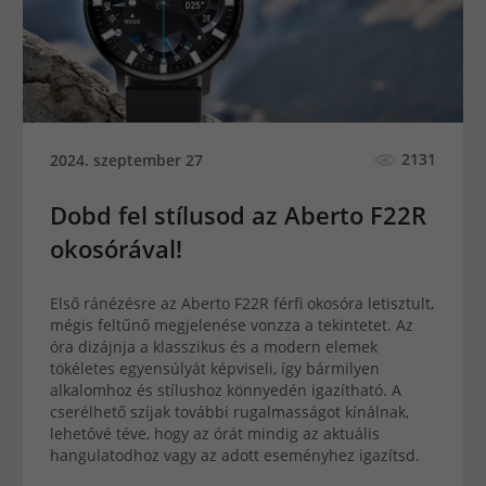
2131
2024. szeptember 27
Dobd fel stílusod az Aberto F22R
okosórával!
Első ránézésre az Aberto F22R férfi okosóra letisztult,
mégis feltűnő megjelenése vonzza a tekintetet. Az
óra dizájnja a klasszikus és a modern elemek
tökéletes egyensúlyát képviseli, így bármilyen
alkalomhoz és stílushoz könnyedén igazítható. A
cserélhető szíjak további rugalmasságot kínálnak,
lehetővé téve, hogy az órát mindig az aktuális
hangulatodhoz vagy az adott eseményhez igazítsd.