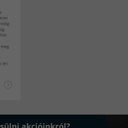
a
 áron
indig
ig.
ehet
d meg
 éri
sülni akcióinkról?