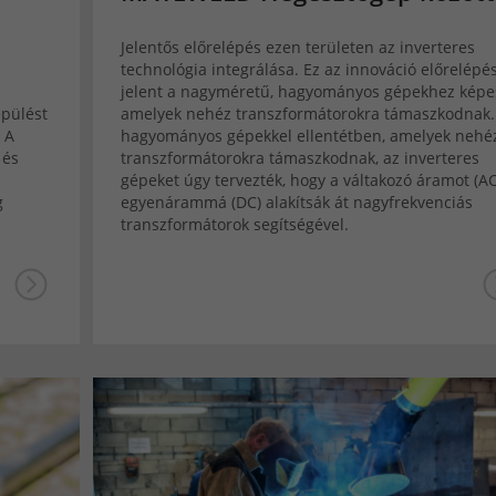
Jelentős előrelépés ezen területen az inverteres
s
technológia integrálása. Ez az innováció előrelépé
jelent a nagyméretű, hagyományos gépekhez képes
épülést
amelyek nehéz transzformátorokra támaszkodnak.
 A
hagyományos gépekkel ellentétben, amelyek nehé
 és
transzformátorokra támaszkodnak, az inverteres
gépeket úgy tervezték, hogy a váltakozó áramot (AC
g
egyenárammá (DC) alakítsák át nagyfrekvenciás
transzformátorok segítségével.