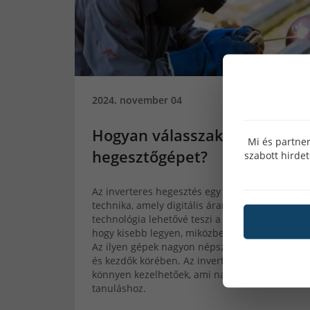
2024. november 04
Hogyan válasszak
Mi és partner
hegesztőgépet?
szabott hirde
Az inverteres hegesztés egy modern hegesztés
technika, amely digitális áramköröket használ. 
technológia lehetővé teszi a hegesztőgép szám
hogy kisebb legyen, miközben hatékonyan műk
Az ilyen gépek nagyon népszerűek a hobbi heg
és kezdők körében. Az inverteres hegesztőgép
könnyen kezelhetőek, ami nagyszerűvé teszi ők
tanuláshoz.