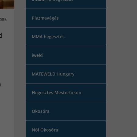
Plazmavágás
085
d
MMA hegesztés
iweld
MATEWELD Hungary
i
Hegesztés Mesterfokon
Okosóra
Női Okosóra