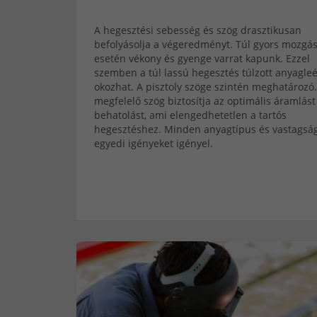
A hegesztési sebesség és szög drasztikusan
befolyásolja a végeredményt. Túl gyors mozgá
esetén vékony és gyenge varrat kapunk. Ezzel
szemben a túl lassú hegesztés túlzott anyagle
okozhat. A pisztoly szöge szintén meghatározó.
megfelelő szög biztosítja az optimális áramlást
behatolást, ami elengedhetetlen a tartós
hegesztéshez. Minden anyagtípus és vastagsá
egyedi igényeket igényel.