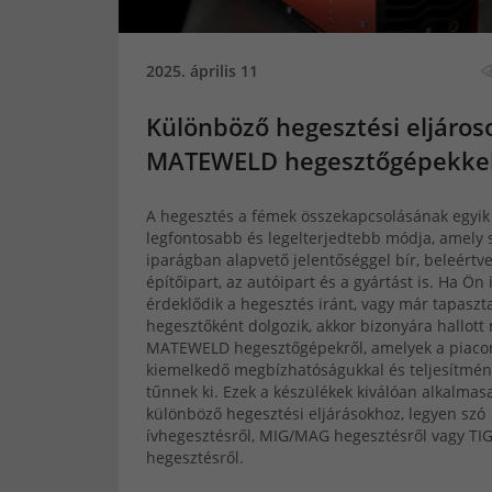
2025. április 11
Különböző hegesztési eljáros
MATEWELD hegesztőgépekke
A hegesztés a fémek összekapcsolásának egyik
legfontosabb és legelterjedtebb módja, amely
iparágban alapvető jelentőséggel bír, beleértv
építőipart, az autóipart és a gyártást is. Ha Ön 
érdeklődik a hegesztés iránt, vagy már tapaszta
hegesztőként dolgozik, akkor bizonyára hallott
MATEWELD hegesztőgépekről, amelyek a piaco
kiemelkedő megbízhatóságukkal és teljesítmén
tűnnek ki. Ezek a készülékek kiválóan alkalmas
különböző hegesztési eljárásokhoz, legyen szó
ívhegesztésről, MIG/MAG hegesztésről vagy TI
hegesztésről.