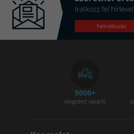
Iratkozz fel hírlev
Feliratkozás
5000
+
elégedett vásárló
p