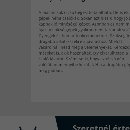
A piacon sok olcsó hegesztő található. De ezek 
gépek néha csalókák. Sokan azt hiszik, hogy jó
kapnak jó minőségű gépet. Azonban ez nem m
igaz. Az olcsó gépek gyakran nem tartanak soká
Gyengék és hamar tönkremehetnek. Szükség l
drágább alkatrészekre a javításhoz. Mielőtt
vásárolnál, nézd meg a véleményeket. Kérdez
másokat is, akik használták. Így elkerülheted a
csalódásokat. Számítsd ki, hogy az olcsó gép
valójában mennyibe kerül. Néha a drágább gép
meg jobban.
Szeretnél érte