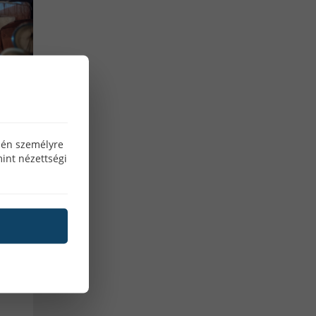
microforce
Ipari gáz forgalmazók
Co hegesztő gáz
co palack
co2 gáz
Argon palack töltés ár
610
10 kg co palack eladó
özén személyre
5kg co2 palack
int nézettségi
10kg töltött co palack
5kg co palack ár
20kg co palack
Linde co palack
z
hegesztő pálca
mma hegesztés
an
karóra
okosóra
férfi okosóra
női okosóra