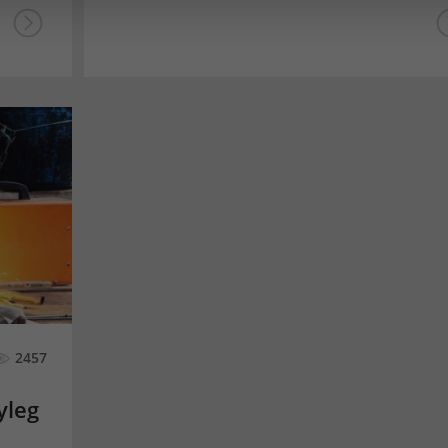
2457
yleg