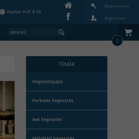
Bejelentkezés
Nyitva: H-P: 8-16
Regisztráció
0
TÉMÁK
Hegesztőpajzs
Porbeles hegesztés
Awi hegesztés
MIG/MAG hegesztés