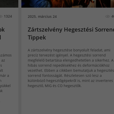
1324
4
2025. március 24
ok
Zártszelvény Hegesztési Sorren
l
Tippek
A zártszelvény hegesztése bonyolult feladat, ami
 számos
precíz tervezést igényel. A hegesztési sorrend
e az
megfelelő betartása elengedhetetlen a sikerhez. A
is
hibás sorrend repedésekhez és deformációkhoz
lt
vezethet. Ebben a cikkben bemutatjuk a hegesztés
 már a
sorrend fontosságát. Részletesen szó lesz a
n
különböző hegesztőgépekről is, mint az inverteres
yükkel
hegesztő, MIG és CO hegesztők.
ak
G