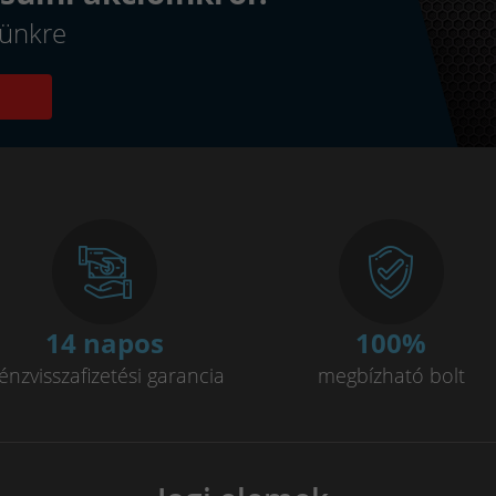
elünkre
14 napos
100
%
énzvisszafizetési garancia
megbízható bolt