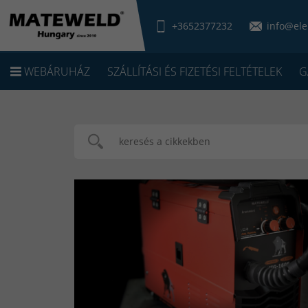
+3652377232
info@ele
WEBÁRUHÁZ
SZÁLLÍTÁSI ÉS FIZETÉSI FELTÉTELEK
G