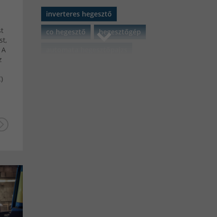
inverteres hegesztő
st
co hegesztő
hegesztőgép
t,
 A
automata hegesztőpajzs
z
akkumulátor
szerszámgépek
)
plazmavágó
MATEWELD Hungary
porbeles hegesztő
porbeles hegesztő huzal
Black Friday 2021
iweld
gorilla
iweld gorilla
aluflux
iweld aluflux
pocketpower
microflux
fixiflux