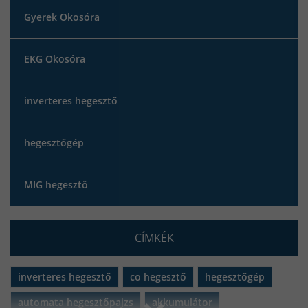
Gyerek Okosóra
EKG Okosóra
inverteres hegesztő
hegesztőgép
MIG hegesztő
CÍMKÉK
inverteres hegesztő
co hegesztő
hegesztőgép
automata hegesztőpajzs
akkumulátor