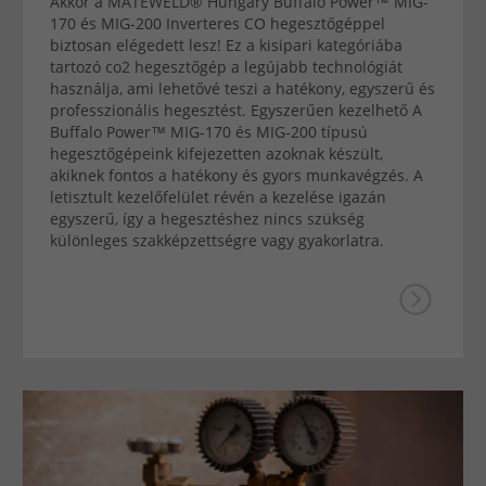
Akkor a MATEWELD® Hungary Buffalo Power™ MIG-
170 és MIG-200 Inverteres CO hegesztőgéppel
biztosan elégedett lesz! Ez a kisipari kategóriába
tartozó co2 hegesztőgép a legújabb technológiát
használja, ami lehetővé teszi a hatékony, egyszerű és
professzionális hegesztést. Egyszerűen kezelhető A
Buffalo Power™ MIG-170 és MIG-200 típusú
hegesztőgépeink kifejezetten azoknak készült,
akiknek fontos a hatékony és gyors munkavégzés. A
letisztult kezelőfelület révén a kezelése igazán
egyszerű, így a hegesztéshez nincs szükség
különleges szakképzettségre vagy gyakorlatra.