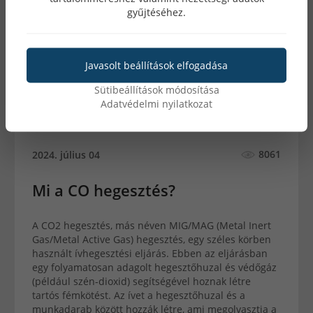
gyűjtéséhez.
Javasolt beállítások elfogadása
Sütibeállítások módosítása
Adatvédelmi nyilatkozat
8061
2024. július 04
Mi a CO hegesztés?
A CO2 hegesztés, más néven MIG/MAG (Metal Inert
Gas/Metal Active Gas) hegesztés, egy széles körben
használt ívhegesztési eljárás. Ebben az eljárásban
egy folyamatosan adagolt hegesztőhuzal és védőgáz
(például szén-dioxid) segítségével hoznak létre
tartós fémkötést. Az ívet a hegesztőhuzal és a
munkadarab között hozzák létre, ami megolvasztja a