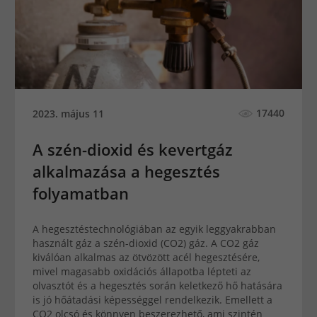
17440
2023. május 11
A szén-dioxid és kevertgáz
alkalmazása a hegesztés
folyamatban
A hegesztéstechnológiában az egyik leggyakrabban
használt gáz a szén-dioxid (CO2) gáz. A CO2 gáz
kiválóan alkalmas az ötvözött acél hegesztésére,
mivel magasabb oxidációs állapotba lépteti az
olvasztót és a hegesztés során keletkező hő hatására
is jó hőátadási képességgel rendelkezik. Emellett a
CO2 olcsó és könnyen beszerezhető, ami szintén