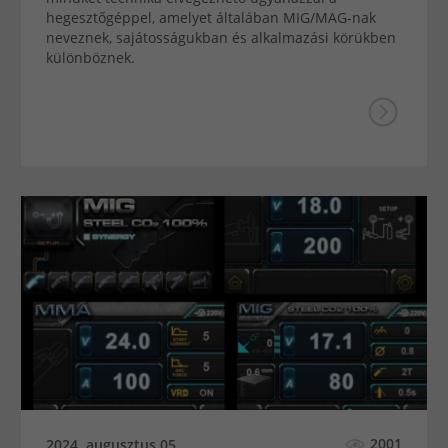
hegesztőgéppel, amelyet általában MIG/MAG-nak
neveznek, sajátosságukban és alkalmazási körükben
különböznek.
2001
2024. augusztus 05