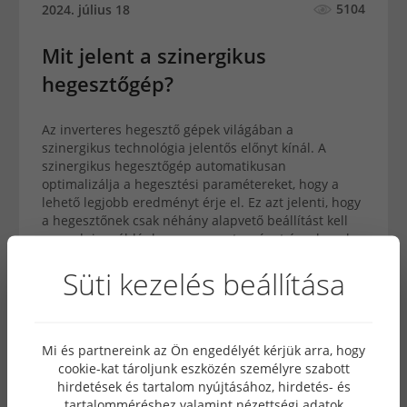
5104
2024. július 18
Mit jelent a szinergikus
hegesztőgép?
Az inverteres hegesztő gépek világában a
szinergikus technológia jelentős előnyt kínál. A
szinergikus hegesztőgép automatikusan
optimalizálja a hegesztési paramétereket, hogy a
lehető legjobb eredményt érje el. Ez azt jelenti, hogy
a hegesztőnek csak néhány alapvető beállítást kell
megadnia, például az anyagvastagságot és a huzal
típusát, a többi paramétert a gép magától állítja be.
Süti kezelés beállítása
Mi és partnereink az Ön engedélyét kérjük arra, hogy
cookie-kat tároljunk eszközén személyre szabott
hirdetések és tartalom nyújtásához, hirdetés- és
tartalomméréshez valamint nézettségi adatok