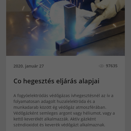
97635
2020. január 27
Co hegesztés eljárás alapjai
A fogyóelektródás védőgázas ívhegesztésnél az ív a
folyamatosan adagolt huzalelektróda és a
munkadarab között ég védőgáz atmoszférában.
Védőgázként semleges argont vagy héliumot, vagy a
kettő keverékét alkalmazzák. Aktív gázként
széndioxidot és keverék védőgázt alkalmaznak.