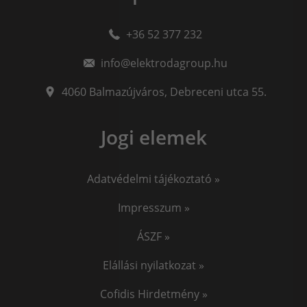
Sólyomszem
always on display
amoled
+36 52 377 232
minőségi hegesztőgép
plazmavágók
plazmavágógép
info@elektrodagroup.hu
plazmavagas
plazma vago
iweld cut
okosóra gyerekeknek
awi hegesztő
4060
Balmazújváros
,
Debreceni utca 55.
awi hegesztés
hegesztő
iweld pocketmig
Jogi elemek
EKG okosóra
Vérnyomásmérő okosóra
Jasic
Adatvédelmi tájékoztató »
Impresszum »
ÁSZF »
Elállási nyilatkozat »
Cofidis Hirdetmény »