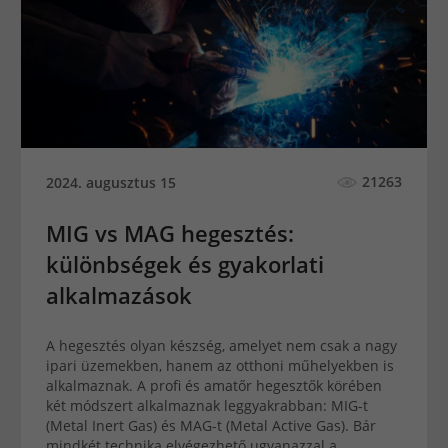
21263
2024. augusztus 15
MIG vs MAG hegesztés:
különbségek és gyakorlati
alkalmazások
A hegesztés olyan készség, amelyet nem csak a nagy
ipari üzemekben, hanem az otthoni műhelyekben is
alkalmaznak. A profi és amatőr hegesztők körében
két módszert alkalmaznak leggyakrabban: MIG-t
(Metal Inert Gas) és MAG-t (Metal Active Gas). Bár
mindkét technika elvégezhető ugyanazzal a