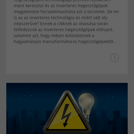
ment keresztül és az inverteres hegesztőgépek
megjelenése forradalmasította ezt a területet. De mi
is az az inverteres technológia és miért vált oly
népszerűvé? Ennek a cikknek az olvasása során
felfedezzük az inverteres hegesztőgépek előnyeit,
valamint azt, hogy miben különböznek a
hagyományos transzformátoros hegesztőgépektől.