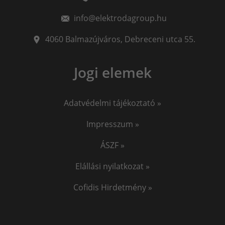
plazmavágógép
info@elektrodagroup.hu
plazmavagas
plazma vago
iweld cut
okosóra gyerekeknek
awi hegesztő
4060
Balmazújváros
,
Debreceni utca 55.
awi hegesztés
hegesztő
iweld pocketmig
Jogi elemek
EKG okosóra
Vérnyomásmérő okosóra
Jasic
Adatvédelmi tájékoztató »
Impresszum »
ÁSZF »
Elállási nyilatkozat »
Cofidis Hirdetmény »