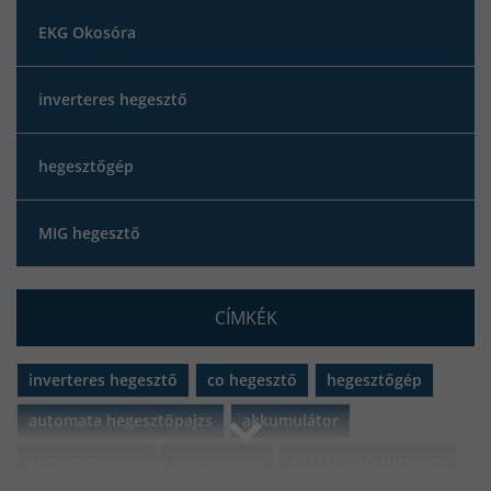
EKG Okosóra
inverteres hegesztő
hegesztőgép
MIG hegesztő
CÍMKÉK
inverteres hegesztő
co hegesztő
hegesztőgép
automata hegesztőpajzs
akkumulátor
szerszámgépek
plazmavágó
MATEWELD Hungary