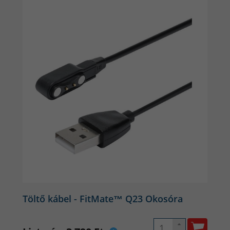
Hosszú Akkumulátor-üzemidő
Az akkumulátora akár 5-7 napig is bírja egyetlen töltéssel,
így nem kell folyamatosan a töltés miatt aggódnod, ami
rendkívül kényelmes a mindennapi használat során. Az
energiatakarékos működés nemcsak a hosszú üzemidőt
biztosítja, hanem azt is, hogy az óra hosszú távon
megbízhatóan és hatékonyan működjön, így mindig
számíthatsz rá, amikor szükséged van rá.
Kifinomult dizájn, kényelmes viselet
Töltő kábel - FitMate™ Q23 Okosóra
A kerek kijelzője és kecses kialakítása igazán nőies
megjelenést kölcsönöz. A könnyű anyaghasználat és az