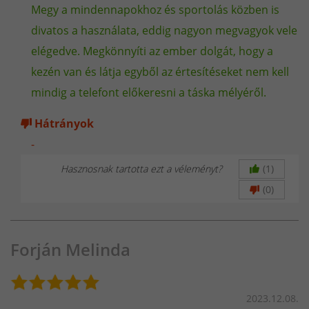
Megy a mindennapokhoz és sportolás közben is
divatos a használata, eddig nagyon megvagyok vele
elégedve. Megkönnyíti az ember dolgát, hogy a
kezén van és látja egyből az értesítéseket nem kell
mindig a telefont előkeresni a táska mélyéről.
Hátrányok
-
Hasznosnak tartotta ezt a véleményt?
(1)
(0)
Az óra típusa
Forján Melinda
Márka -
Aberto
2023.12.08.
Rendeltetés - Női