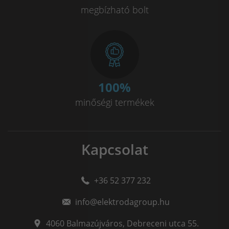
megbízható bolt
100
%
minőségi termékek
Blog cikkeink
Kapcsolat
Okosórák: A Mindennapi Élet Segítőtársai
+36 52 377 232
Mit válasszak? Aktivitásmérőt, Okoskarkötőt vagy
Okosórát?
info@elektrodagroup.hu
4060
Balmazújváros
,
Debreceni utca 55.