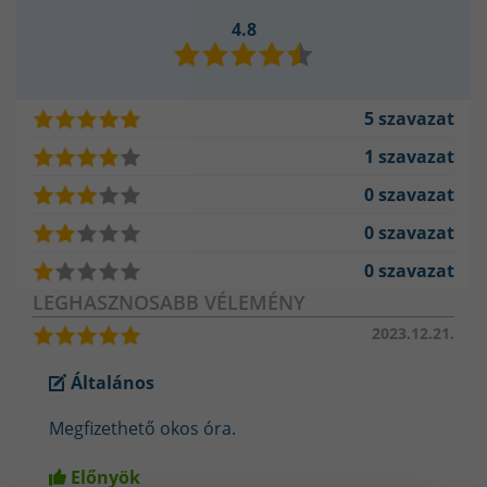
4.8
5 szavazat
1 szavazat
0 szavazat
0 szavazat
0 szavazat
LEGHASZNOSABB VÉLEMÉNY
2023.12.21.
Általános
Megfizethető okos óra.
Hívásfunkciója kiemelkedő kényelmet és praktikumot nyújt
a mindennapokban. Az óra beépített mikrofonjának és
Előnyök
hangszórójának köszönhetően lehetővé teszi, hogy