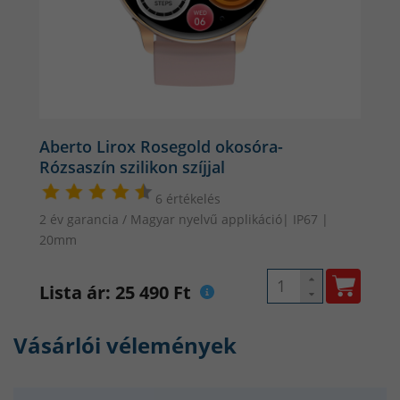
átfogó adatokat nyújt a napi aktivitásodról. Így könnyedén
nyomon követheted a fejlődésedet, és optimalizálhatod az
edzéseidet a céljaid elérése érdekében.
Aberto Lirox Rosegold okosóra-
Rózsaszín szilikon szíjjal
6 értékelés
2 év garancia / Magyar nyelvű applikáció| IP67 |
20mm
Lista ár: 25 490 Ft
Vásárlói vélemények