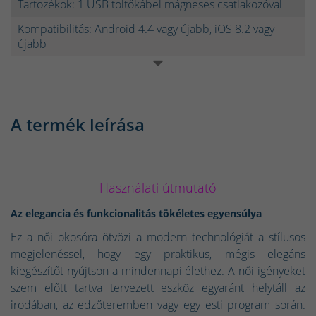
Tartozékok: 1 USB töltőkábel mágneses csatlakozóval
Kompatibilitás: Android 4.4 vagy újabb, iOS 8.2 vagy
újabb
A termék leírása
Használati útmutató
Az elegancia és funkcionalitás tökéletes egyensúlya
Ez a női okosóra ötvözi a modern technológiát a stílusos
megjelenéssel, hogy egy praktikus, mégis elegáns
kiegészítőt nyújtson a mindennapi élethez. A női igényeket
szem előtt tartva tervezett eszköz egyaránt helytáll az
irodában, az edzőteremben vagy egy esti program során.