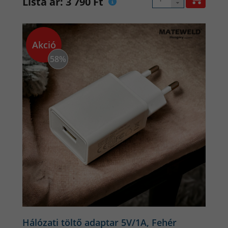
Lista ár: 3 790 Ft
ergonomikus kialakítás gondoskodik arról, hogy az óra
egész nap kényelmesen viselhető legyen. A cserélhető
szíjak lehetőséget adnak arra, hogy mindig az alkalomhoz
illően viseld – legyen az sportos, hétköznapi vagy elegáns
Akció
megjelenés.
58%
Kiemelkedő kijelző
A nagy felbontású kijelző éles és színgazdag képet biztosít,
így a nap minden szakaszában könnyen olvashatók az
értesítések és az információk.
Az Always-On Display
(AOD) funkcióval az óra kijelzője mindig aktív, hogy
egyetlen pillantással lásd az időt vagy az alapvető
információkat.
Hálózati töltő adaptar 5V/1A, Fehér