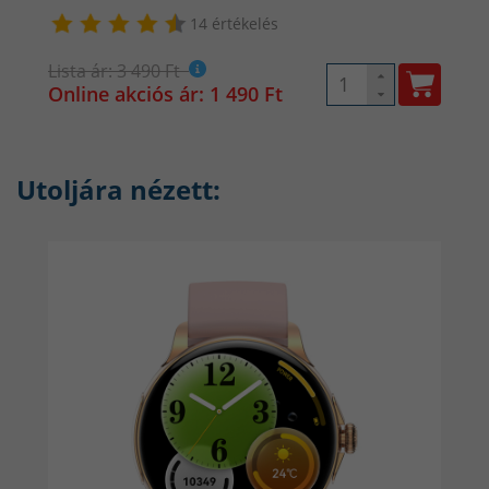
14 értékelés
Lista ár: 3 490 Ft
Online akciós ár: 1 490 Ft
Utoljára nézett:
Az egészségfigyelés a mindennapokban, beleértve a sport
és aktivitáskövetést is, valóban elengedhetetlen a jó
közérzet és a fittség megőrzéséhez. Ez a rendszer
támogatja a különböző sporttevékenységeket, és részletes,