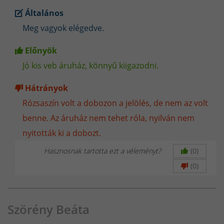
Általános
Meg vagyok elégedve.
Előnyök
Jó kis veb áruház, könnyű kiigazodni.
Hátrányok
Rózsaszín volt a dobozon a jelölés, de nem az volt
Egyszerű használat magyar nyelven
benne. Az áruház nem tehet róla, nyilván nem
A rendszer magyar nyelvű menüvel is rendelkezik, ami azt
nyitották ki a dobozt.
jelenti, hogy a használata rendkívül intuitív és kényelmes.
Nem kell bajlódnod a bonyolult beállításokkal vagy a
Hasznosnak tartotta ezt a véleményt?
(0)
különböző funkciók megértésével, hiszen minden
(0)
szükséges információ egyszerűen és gyorsan elérhető.
IP68 Vízállóság – Tartós és Megbízható
Szabadtéri tevékenységek során, például túrázás vagy
Szörény Beáta
sportolás közben sem hagy cserben, biztosítva ezzel a