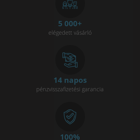
Műszaki adatok
Akku kapacitás - 260
mAh
5 000
+
Akku üzemidő standard használat mellett -
akár 7 nap
elégedett vásárló
Készenléti üzemmód -
akár 14 nap
Vízállóság -
IP68
Rezgés funkció -
igen
Nyelv - Többnyelvű és magyar
14 napos
Az óra méretei: 46mmx46mmx11mm
pénzvisszafizetési garancia
angol, magyar, német, francia, spanyol, japán,
Eszköz
egyszerűsített kínai, olasz, hagyományos kínai, orosz,
nyelve:
holland
Az okosóra nem minősül orvosi eszköznek és a mért adatok eltérhetnek a
100
%
kimondott erre a célra készült eszközöktől.