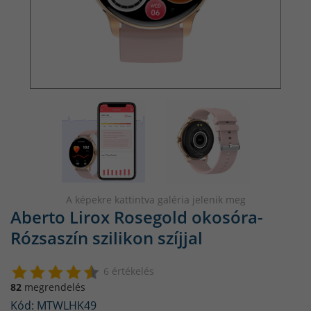
A képekre kattintva galéria jelenik meg
Aberto Lirox Rosegold okosóra-
Rózsaszín szilikon szíjjal
6 értékelés
82
megrendelés
Kód: MTWLHK49