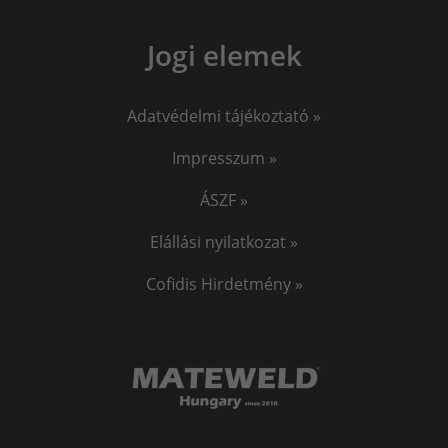
Az EKG okosóra - Ne csak a lépésszámodra
figyelj, kövesd nyomon a szíved működését is!
Jogi elemek
Miben térnek el a Bluetooth verziók
Adatvédelmi tájékoztató »
egymástól?
Impresszum »
Az Okosóra Kijelző Típusok Varázsa: Fedezd fel az
ÁSZF »
eszközök Színes Világát!
Elállási nyilatkozat »
Cofidis Hirdetmény »
Érdekel az összes okosóra blog bejegyzés