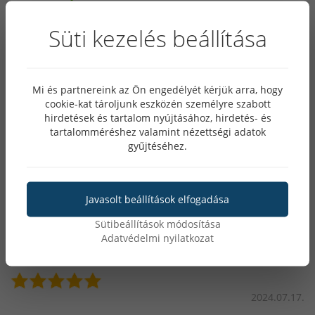
közvetlenül az óráról fogadj vagy indíts hívásokat, anélkül
Megy a mindennapokhoz és sportolás közben is
Süti kezelés beállítása
hogy a telefonodat elő kellene venned.
divatos a használata, eddig nagyon megvagyok
vele elégedve. Megkönnyíti az ember dolgát, hogy
a kezén van és látja egyből az értesítéseket nem
Mi és partnereink az Ön engedélyét kérjük arra, hogy
cookie-kat tároljunk eszközén személyre szabott
kell mindig a telefont előkeresni a táska mélyéről.
hirdetések és tartalom nyújtásához, hirdetés- és
tartalomméréshez valamint nézettségi adatok
Hátrányok
gyűjtéséhez.
-
Javasolt beállítások elfogadása
Sütibeállítások módosítása
Adatvédelmi nyilatkozat
A termék vásárlója
2024.07.17.