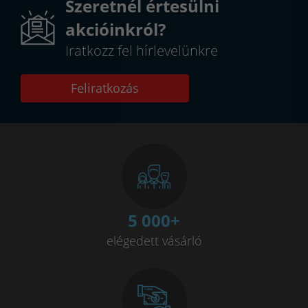
Szeretnél értesülni
akcióinkról?
Iratkozz fel hírlevelünkre
Feliratkozás
5 000
+
elégedett vásárló