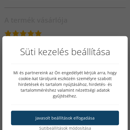
A termék vásárlója
2024.09.21.
Süti kezelés beállítása
Hasznosnak tartotta ezt a véleményt?
(0)
(0)
Mi és partnereink az Ön engedélyét kérjük arra, hogy
cookie-kat tároljunk eszközén személyre szabott
A termék vásárlója
hirdetések és tartalom nyújtásához, hirdetés- és
tartalomméréshez valamint nézettségi adatok
gyűjtéséhez.
2023.09.29.
Általános
Javasolt beállítások elfogadása
Hihetetlenűl gyors szállítás. A termék napi
Sütibeállítások módosítása