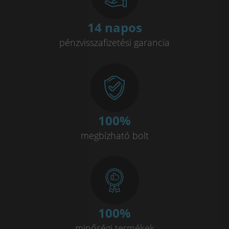
14 napos
pénzvisszafizetési garancia
100
%
megbízható bolt
100
%
minőségi termékek