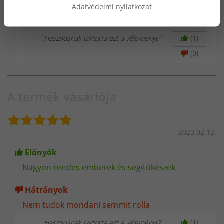
használatban van. Eddig minden rendben.
Adatvédelmi nyilatkozat
Köszönöm
Hasznosnak tartotta ezt a véleményt?
(1)
(0)
A termék vásárlója
2023.02.12.
Előnyök
Nagyon rendes emberek és segítőkészek
Hátrányok
Nem tudok mondani semmit rolla
Hasznosnak tartotta ezt a véleményt?
(1)