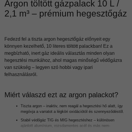
Argon töltött gázpalack 10 L /
2,1 m³ – prémium hegesztőgáz
Fedezd fel a tiszta argon hegesztőgáz előnyeit egy
könnyen kezelhető, 10 literes töltött palackban! Ez a
megbízható, inert gáz ideális választás minden olyan
hegesztési munkához, ahol magas minőségű védőgázra
van szükség – legyen szó hobbi vagy ipari
felhasználásról.
Miért válaszd ezt az argon palackot?
Tiszta argon – inaktiv, nem reagál a hegesztési hő alatt, így
megóvja a varratot a légköri oxidációtól és szennyeződéstől.
Stabil védőgáz TIG és MIG hegesztéshez – különösen
ajánlott alumínium, rozsdamentes acél és más nem-
vasszerkezetekhez.