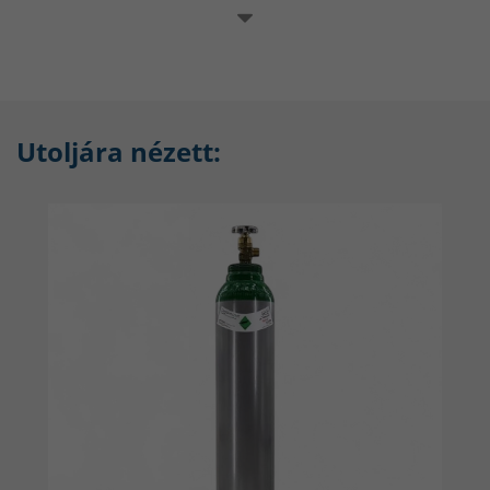
Kompakt, könnyen szállítható palack: 10 L térfogat, kb. 2,1 m³
gáz mennyiség.
Megbízható csatlakozás – szabványos W21,8 x 1/14″
csatlakozóval.
TÜV tanúsítvány – biztonságos és szabványosított minőség.
Utoljára nézett:
A palack saját tulajdonod, így igény szerint újratölthető
később.
Mikor használd argont?
Az argon gáz elsősorban olyan hegesztési eljárásoknál jön szóba, ahol
a védőgáz szerepe kulcsfontosságú:
TIG (AWI) hegesztés – stabil ív, tiszta varratok
MIG hegesztés nem-vaskötéseknél vagy kombinált
eljárásoknál
Argon inert tulajdonsága miatt megakadályozza az
oxidációt és biztosítja a varrat minőségét.
Műszaki adatok