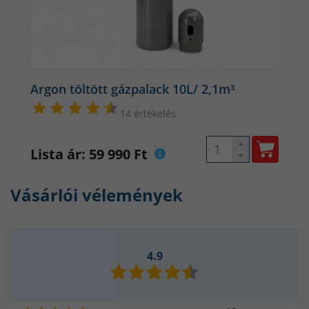
Palack térfogata: 10 L
Gázmennyiség: kb. 2,1 m³
Csatlakozás: W21,8″ x 1/14″
Súly: kb. 17 kg
Argon töltött gázpalack 10L/ 2,1m³
Előnyök egy pillanat alatt
14 értékelés
Tiszta, inert gáz – nem ég, nem reagál
Kiváló védőgáz TIG/MIG hegesztéshez
Lista ár: 59 990 Ft
Megbízható minőség és TÜV tanúsítvány
Újratölthető
Vásárlói vélemények
TÜV tanusítvány
Vásárlás után a palack a sajátod, bármikor tudjuk tölteni!
4.9