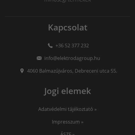
Kapcsolat
+36 52 377 232
info@elektrodagroup.hu
4060
Balmazújváros
,
Debreceni utca 55.
Jogi elemek
Adatvédelmi tájékoztató »
Impresszum »
ÁSZF »