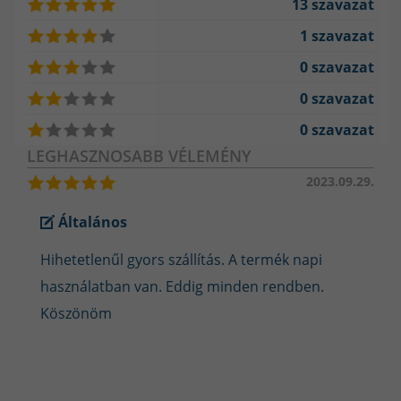
13 szavazat
Olvasgass blogjaink között, hogy többet tudj meg
palackjainkról:
1 szavazat
https://www.hegesztestechnika-webaruhaz.hu/blog/ipari-
0 szavazat
gazok-forgalmazasa-2022-evi-valtozasok
0 szavazat
0 szavazat
LEGHASZNOSABB VÉLEMÉNY
2023.09.29.
Általános
Hihetetlenűl gyors szállítás. A termék napi
használatban van. Eddig minden rendben.
Köszönöm