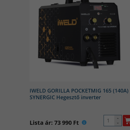
Az úgynevezett MIG/MAG 
hegesztőgépeket, amelyek véd
alkalmazott védőgáz legg
CRONIGON-t (CRON
IWELD GORILLA POCKETMIG 165 (140A)
rozs
SYNERGIC Hegesztő inverter
A porbeles CO hegesztő kiára
Fogyóelektródás hegeszté
huzaldobra van feltekerve, ez
Lista ár: 73 990 Ft
elektródát adagolja a gép eg