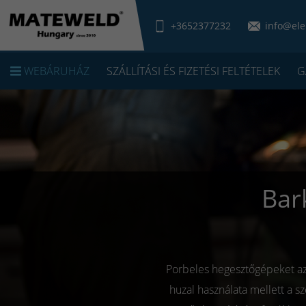
+3652377232
info@ele
WEBÁRUHÁZ
SZÁLLÍTÁSI ÉS FIZETÉSI FELTÉTELEK
G
Bar
Porbeles hegesztőgépeket azé
huzal használata mellett a s