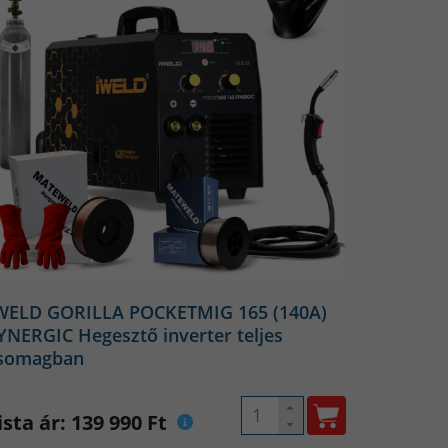
ta alá soroljuk azokat a
n ismerik. Ennek oka, hogy az
 és huzaltól függően több
veréke.
adó 98% argon, amelyet
WELD GORILLA POCKETMIG 165 (140A)
érdekében.
YNERGIC Hegesztő inverter teljes
ja ki a védőgázt a terelőből.
somagban
tródával dolgozunk, amely
, bronz vagy alumínium. Ezt az
ista ár: 139 990 Ft
r alakul ki az alapanyag és a