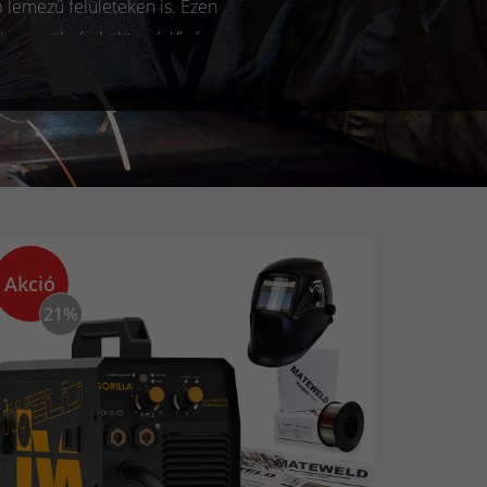
 lemezű felületeken is. Ezen
 nincs szükség külön védőgáz
Az elektródát a berendezés
. Kezdő barkácsolóknak, akik
őre kell odafigyelni, ezáltal
 hegesztőgépet dobtak piacra
Akció
 betartásával bárki hegeszthet
21%
zeretnénk vásárolni, annak
az egyik legfontosabb tényező,
omolyabb gépet szeretnénk
rad hátra: a hegesztőgépre
b ismeretlen márkájú cég nem
re fontos odafigyelni mielőtt