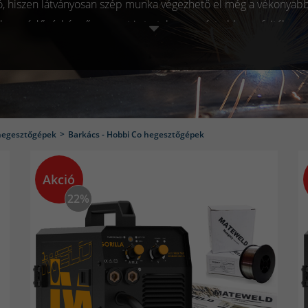
tó, hiszen látványosan szép munka végezhető el még a vékonyabb
alában védőgázképző anyagot is tartalmaz, ezért ehhez a fajtához
sztés során, így helyettesíthető és ki is váltható a gázpalack. 
örgő tolja előre, amely a huzal végéig folyamatosan adagolja azt
en ezért ajánlott a porbeles hegesztőgép, mert kevesebb tényez
könnyebb elsajátítani a gyakorlati tudást.
egesztőgépek
Barkács - Hobbi Co hegesztőgépek
nem kizárólag szakemberek által végzett munka, rengeteg hobbi
Akció
. A kezelés alapjainak megtanulásával és a biztonsági előírások
22%
s. Ennek fejében érdemes végiggondolni milyen hegesztőgépet s
kran használnánk, mennyire gyakorlott kezekbe kerülne, illetve 
énk. Amennyiben sikerül nagyjából belőni a kategóriát, hogy k
vagy elegendő barkács célra a berendezés egy fontos kérdés ma
n a márkák közti különbségeknek tudható be, hiszen egy kiseb
t, mint egy világszinten ismert vállalat. Vegyük sorra mi minden