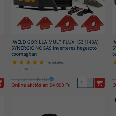
porbeles hegesztő vásárlásába fognánk.
IWELD GORILLA MULTIFLUX 153 (140A)
I
SYNERGIC NOGAS inverteres hegesztő
S
csomagban
t
1 értékelés
2 év garancia
2 
Lista ár: 120 490 Ft
L
Online akciós ár: 94 990 Ft
O