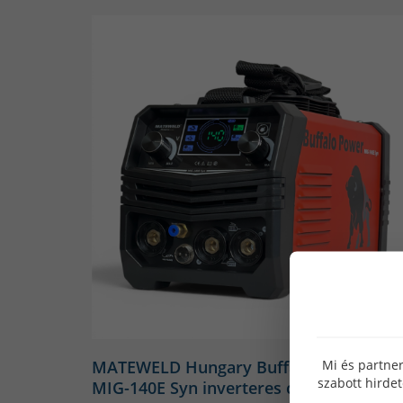
huzal között, így jön létr
maradjon, innen maga az elne
maga lesz az elektróda, m
Ehhez áramoltatjuk gázpalac
közül válogathatunk. A 
Mi és partner
MATEWELD Hungary Buffalo Power™
szabott hirde
MIG-140E Syn inverteres co hegesztő