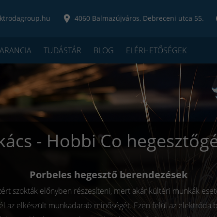
ktrodagroup.hu
4060 Balmazújváros, Debreceni utca 55.
ARANCIA
TUDÁSTÁR
BLOG
ELÉRHETŐSÉGEK
kács - Hobbi Co hegesztőg
Porbeles hegesztő berendezések
rt szokták előnyben részesíteni, mert akár kültéri munkák ese
zél az elkészült munkadarab minőségét. Ezen felül az elektróda 