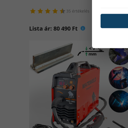
35 értékelés
Lista ár: 80 490 Ft
Mielőtt nagy beruházásba vá
Elsősorban mennyi az az á
kizárólag a porbeles hegesztő
Egy teljesen új porbeles heg
hegesztő elektróda pótlás
munkavédelmi eszközök be