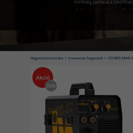
minőség javítására fordítha
felül a beletöltött por ált
adagolására porbeles hege
belsejében lévő kis recés g
most tanulnak hegeszteni épp
Hegesztéstechnika
Inverteres hegesztő
CO MIG-MAG h
A hegesztés napjainkra már 
Akció
kifejezetten hobbihegesztésre
26%
akár otthon a fészerben i
tekintetében, hogy milyen gya
hogy mit mivel hegeszten
mindennapos használatra, 
szánt összeg. Ez legfőképpe
tudja úgy megemelni az áraka