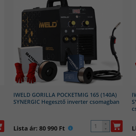
A porbeles hegesztőgép ismérvei
(Metal Inert Gaswelding/Metal Active Gaswelding) hegesztésfaj
őgázzal működnek, legtöbben talán porbeles CO hegesztő néve
yakrabban szén-dioxid (ami helyesen CO2), azonban alapanyagtól
másfajta gázt is alkalmaznak, mint például:
tiszta argont.
CORGON-t, ami főként argon, illetve kisebb részt szén-dioxid ke
IGON 2), ami csak 2%-ban tartalmaz szén-dioxidot, a fennmar
IWELD GORILLA POCKETMIG 165 (140A)
I
damentes acél hegesztésnél alkalmaznak az ív stabilizálásának 
SYNERGIC Hegesztő inverter csomagban
S
moltatójához csatlakoztatott hegesztőpisztoly nyomásra áramoltat
c
snek is nevezik, ugyanis a porbeles hegesztés során fogyóelek
t adagolja a berendezés a folyamat során, ez lehet akár szénacél
Lista ár: 80 990 Ft
L
yenesen az áramátadón keresztül, melynek következtében rövidzá