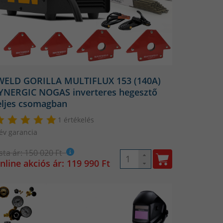
WELD GORILLA MULTIFLUX 153 (140A)
YNERGIC NOGAS inverteres hegesztő
eljes csomagban
1 értékelés
év garancia
ista ár: 150 020 Ft
nline akciós ár: 119 990 Ft