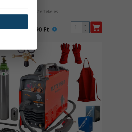
somagban
22 értékelés
ista ár: 139 490 Ft
hogy véletlenül se távozzunk
ni? Esetünkben nem csak és
k és tartozékok is lényegesek.
palack, vagy a fogyó porbeles
k, számításba kell venni a
- vagy fejpajzs), esetleg