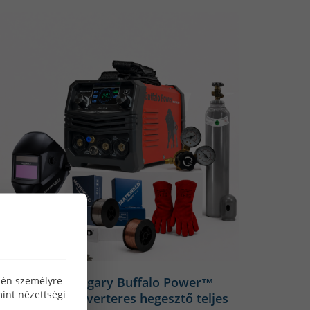
ogy ez az ív megszakítatlan
részt a már említett módon ez
zeköti a két munkadarabot.
ől a fentebb említett fajták
z iparban előszeretettel
özén személyre
ATEWELD Hungary Buffalo Power™
int nézettségi
IG-140E Syn inverteres hegesztő teljes