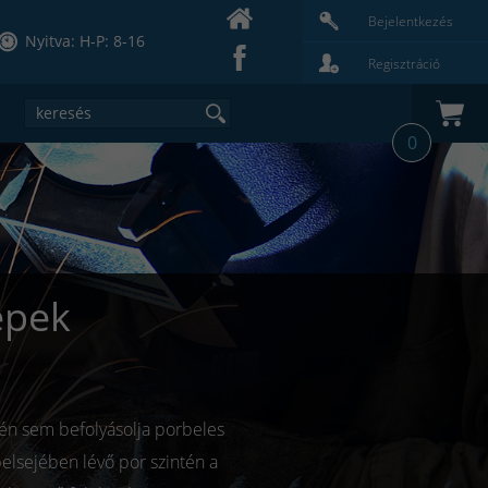
Bejelentkezés
Nyitva: H-P: 8-16
Regisztráció
0
épek
tén sem befolyásolja porbeles
belsejében lévő por szintén a