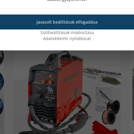
csomagban
c
34 értékelés
Javasolt beállítások elfogadása
Lista ár: 89 990 Ft
L
Sütibeállítások módosítása
Adatvédelmi nyilatkozat
A legfontosabb kérdések vásárlás előtt
gnánk a fejszénket, tegyünk fel magunkban néhány alapkérdést, 
rossz szájízzel az esetleges melléválasztás következtében.
rkategória, amelyet nem sajnálnánk egy új hegesztőgépre költe
 árak azok, amelyeket figyelembe kell venni, hanem a kiegészítő
esztő készlet beszerzése esetében ilyen lehet a védőgáz tároló 
a idővel. Ezen felül, ha a hegesztést, mint új hobbit választottu
szerzésének költségét is. Szükségünk lesz hegesztőpajzsra (kézi