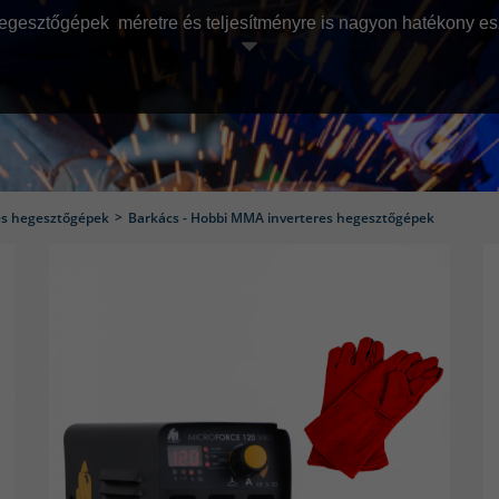
gesztőgépek méretre és teljesítményre is nagyon hatékony esz
endelkeznek a szükséges erővel és tartóssággal az intenzív h
gyszerűbb, azaz nem igényli a nagy teljesítményű hegesztési t
 nagyok és drágák lehetnek a feladatra. Ebben az esetben az
teljesítményt nyújtanak a kevésbé igényes hegesztési munkákh
 hegesztőgép túl sok lenne.
Ez a kényelmes hegesztési forma 
s hegesztőgépek
Barkács - Hobbi MMA inverteres hegesztőgépek
zéséhez, mint például a kerítések, rácsok vagy autóalkatrészek 
nek számos előnye van, mint az egyszerűség, a hordozhatóság 
 könnyűek, így könnyedén mozgathatóak és tárolhatóak. Nem kel
t, mivel a beállítások egyszerűek és bevonatos pálca használat
atékonyak és megbízhatóak, különösen olyan munkák során, mi
az eszközök jól használhatóak autóalkatrészek javítására is. M