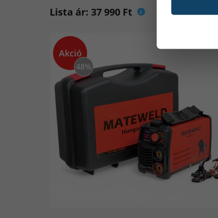
Lista ár: 37 990 Ft
Akció
48%