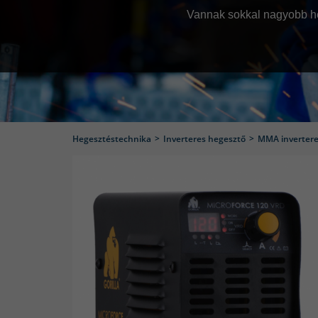
Vannak sokkal nagyobb he
feladatok elvégzéséhez, és r
ha a hegesztendő munka e
ahegesztőgépek feleslegesen
elegendőek, és megbízható 
amikor egy komolyabb
Hegesztéstechnika
Inverteres hegesztő
MMA invertere
barkácsfeladatok elvég
Egy jó barkács hegesztő
eszközök kis méretűek és
használjuk őke
A barkács hegesztőgépek h
szerszámok javítása. Ezek 