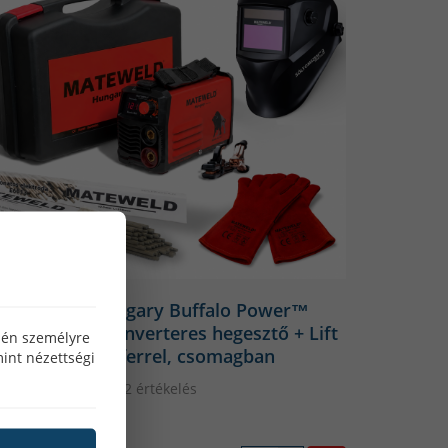
ATEWELD Hungary Buffalo Power™
uper Mini 120 inverteres hegesztő + Lift
özén személyre
ig funkció, Kofferrel, csomagban
int nézettségi
22 értékelés
ár 6 év garancia!