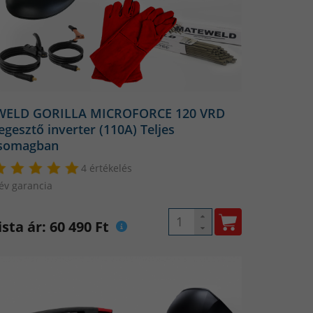
niuk a munkájukra.
 igényeihez és hegesztési
nőmentesen használhatóak az
WELD GORILLA MICROFORCE 120 VRD
egesztő inverter (110A) Teljes
yek könnyen használhatóak a
somagban
van az idővel és pénzzel teli
4 értékelés
otthonról, a saját műhelyéből!
év garancia
ik élvezik az alkotást és a
ista ár: 60 490 Ft