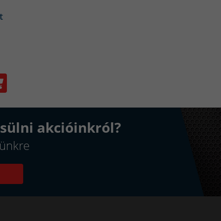
t
sülni akcióinkról?
elünkre