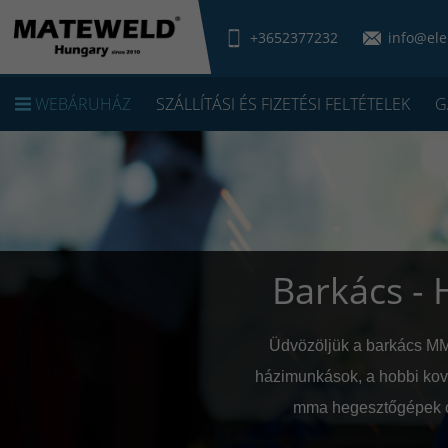
+3652377232
info@ele
WEBÁRUHÁZ
SZÁLLÍTÁSI ÉS FIZETÉSI FELTÉTELEK
G
Barkács -
Üdvözöljük a barkács MM
házimunkások, a hobbi kov
mma hegesztőgépek ol