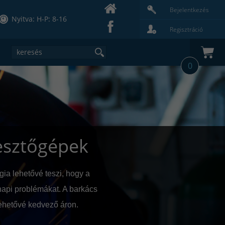
Bejelentkezés
Nyitva: H-P: 8-16
Regisztráció
0
esztőgépek
a lehetővé teszi, hogy a
api problémákat. A barkács
ehetővé kedvező áron.