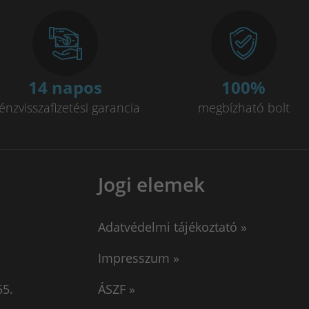
14 napos
100
%
énzvisszafizetési garancia
megbízható bolt
Jogi elemek
Adatvédelmi tájékoztató »
Impresszum »
55.
ÁSZF »