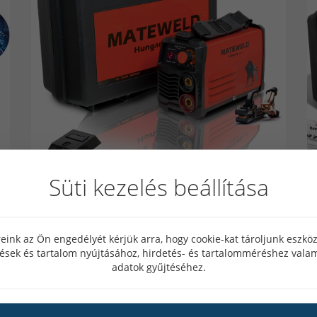
Süti kezelés beállítása
MATEWELD Hungary Buffalo Power™
M
t
Super Mini 120 inverteres hegesztő + Lift
S
eink az Ön engedélyét kérjük arra, hogy cookie-kat tároljunk eszk
Tig funkció, Kofferrel
T
tések és tartalom nyújtásához, hirdetés- és tartalomméréshez valam
adatok gyűjtéséhez.
49 értékelés
Akár 6 év garancia!
Ak