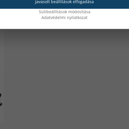
Javasolt beállítások elfogadása
Lista ár: 47 990 Ft
L
Sütibeállítások módosítása
Adatvédelmi nyilatkozat