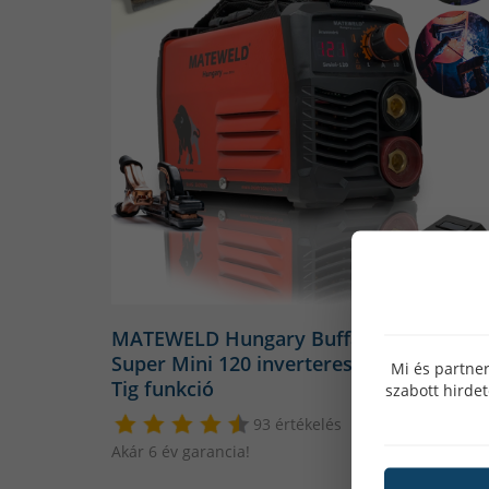
MATEWELD Hungary Buffalo Power™
Super Mini 120 inverteres hegesztő + Lif
Mi és partner
Tig funkció
szabott hirde
93 értékelés
Akár 6 év garancia!