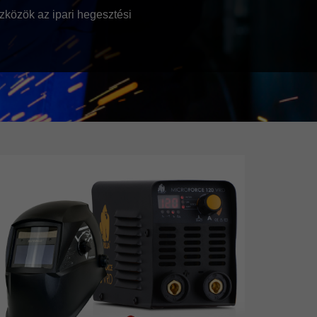
közök az ipari hegesztési
egesztési munkákhoz. Azonban,
echnológiákat, akkor ezek
 MMA hegesztőgépek általában
oz, azokban a helyzetekben,
ideális az egyszerűbb
hegesztése és javítása.
és a kompaktság. Ezek az
l szakértőnek lenni, hogy
ával dolgoznak.
nt a konyhai eszközök vagy
ivel ezen gépeink könnyedén