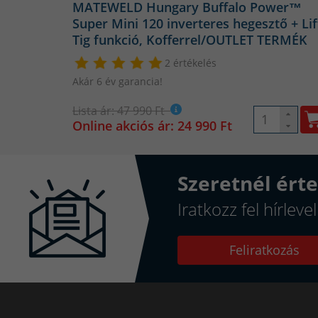
MATEWELD Hungary Buffalo Power™
Super Mini 120 inverteres hegesztő + Lif
Tig funkció, Kofferrel/OUTLET TERMÉK
2 értékelés
Akár 6 év garancia!
Lista ár: 47 990 Ft
Online akciós ár: 24 990 Ft
Szeretnél érte
Iratkozz fel hírlev
Feliratkozás