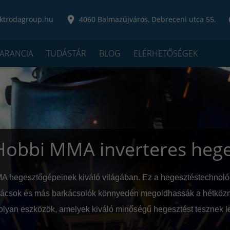
ktrodagroup.hu
4060 Balmazújváros, Debreceni utca 55.
ARANCIA
TUDÁSTÁR
BLOG
ELÉRHETŐSÉGEK
 Hobbi MMA inverteres heg
A hegesztőgépeinek kiváló világában. Ez a hegesztéstechnológi
ácsok és más barkácsolók könnyedén megoldhassák a hétközn
yan eszközök, amelyek kiváló minőségű hegesztést tesznek l