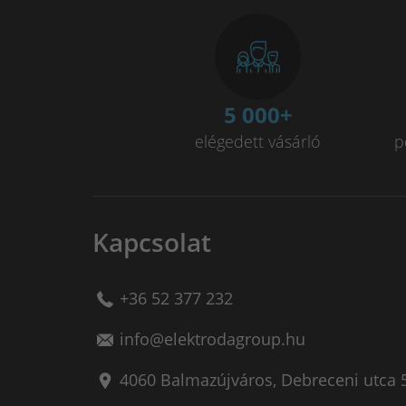
5 000
+
elégedett vásárló
p
Kapcsolat
+36 52 377 232
info@elektrodagroup.hu
4060
Balmazújváros
,
Debreceni utca 