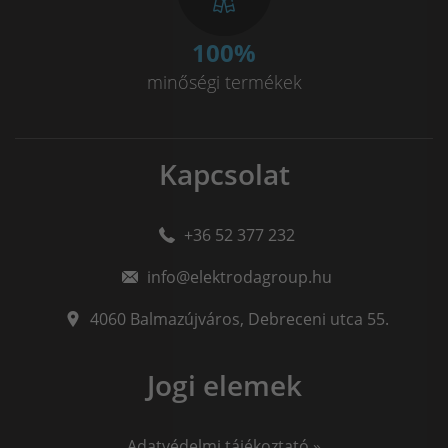
100
%
minőségi termékek
Kapcsolat
+36 52 377 232
info@elektrodagroup.hu
4060
Balmazújváros
,
Debreceni utca 55.
Jogi elemek
Adatvédelmi tájékoztató »