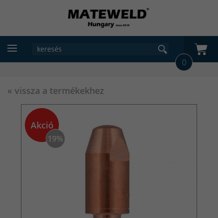
0
« vissza a termékekhez
Akció
19%