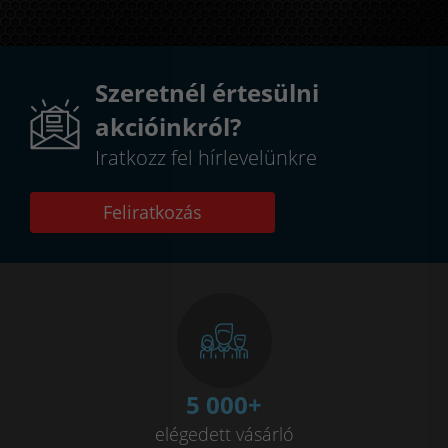
Szeretnél értesülni
akcióinkról?
Iratkozz fel hírlevelünkre
Feliratkozás
5 000
+
elégedett vásárló