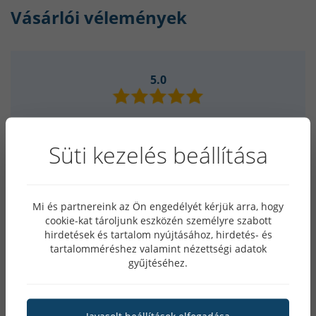
Vásárlói vélemények
5.0
1 szavazat
Süti kezelés beállítása
0 szavazat
0 szavazat
Mi és partnereink az Ön engedélyét kérjük arra, hogy
0 szavazat
cookie-kat tároljunk eszközén személyre szabott
hirdetések és tartalom nyújtásához, hirdetés- és
0 szavazat
tartalomméréshez valamint nézettségi adatok
gyűjtéséhez.
A termék vásárlója
Javasolt beállítások elfogadása