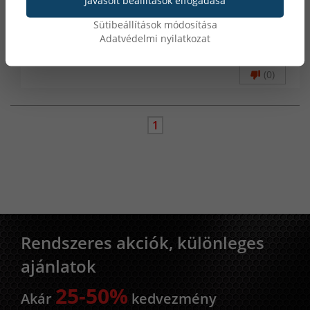
Sütibeállítások módosítása
2019.04.27.
Adatvédelmi nyilatkozat
Hasznosnak tartotta ezt a véleményt?
(0)
(0)
1
Rendszeres akciók, különleges
ajánlatok
25-50%
Akár
kedvezmény