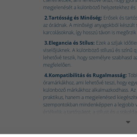
megjelenését a különböző helyzetekhez és
2.Tartósság és Minőség:
Erősek és tartós
az órádnak. A minőségi anyagokból készült s
karcolásoknak, így hosszú távon is megőrzi
3.Elegancia és Stílus:
Ezek a szíjak időtl
viselőjüknek. A különböző stílusú és színű q
lehetővé teszik, hogy személyre szabhasd a
megfelelően.
4.Kompatibilitás és Rugalmasság:
Több
óramárkákhoz, ami lehetővé teszi, hogy egyet
különböző márkákhoz alkalmazkodhass. Az ó
praktikus, hanem a megjelenésed kiegészíté
szempontokban mindenképpen a legjobb vál
értékelik a tartósságot, a stílust és a sokold