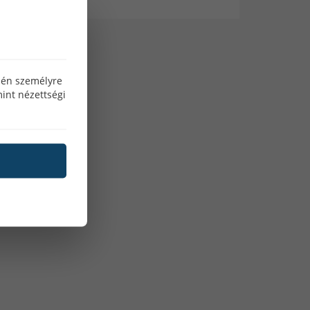
özén személyre
int nézettségi