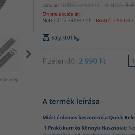
Nettó: 3 535 Ft
Bruttó: 4 4
Lista ár:
Online akciós ár:
Nettó ár: 2 354 Ft / db
Bruttó: 2 990 Ft /
Súly: 0.01 kg
Fizetendő:
2 990
Ft
elenik meg
A termék leírása
Miért érdemes beszerezni a Quick Rele
1.Praktikum és Könnyű Használat:
Ké
cserélhetőek, ami lehetővé teszi, hogy gyors