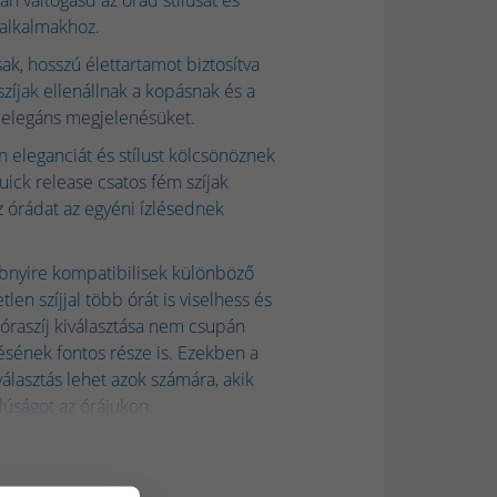
 alkalmakhoz.
ak, hosszú élettartamot biztosítva
zíjak ellenállnak a kopásnak és a
k elegáns megjelenésüket.
en eleganciát és stílust kölcsönöznek
uick release csatos fém szíjak
z órádat az egyéni ízlésednek
nyire kompatibilisek különböző
len szíjjal több órát is viselhess és
raszíj kiválasztása nem csupán
sének fontos része is. Ezekben a
asztás lehet azok számára, akik
alúságot az órájukon.