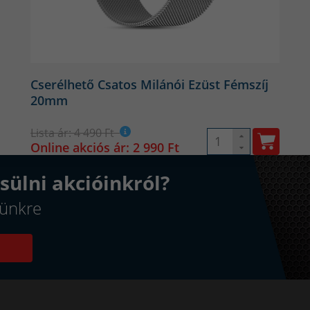
Cserélhető Csatos Milánói Ezüst Fémszíj
20mm
Lista ár: 4 490 Ft
Online akciós ár: 2 990 Ft
sülni akcióinkról?
elünkre