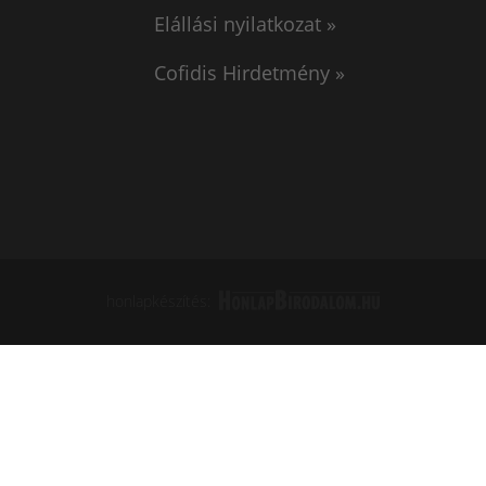
Elállási nyilatkozat »
Cofidis Hirdetmény »
honlapkészítés: