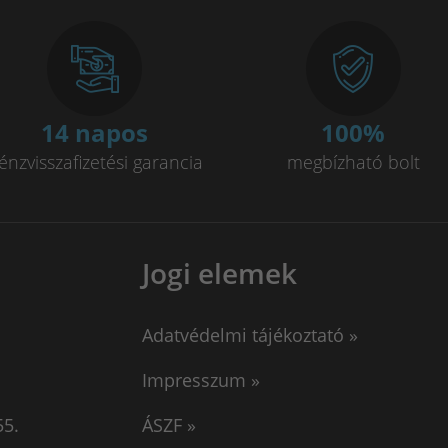
14 napos
100
%
énzvisszafizetési garancia
megbízható bolt
Jogi elemek
Adatvédelmi tájékoztató »
Impresszum »
55.
ÁSZF »