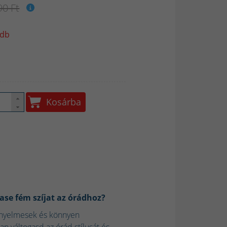
90 Ft
 db
Kosárba
ase fém szíjat az órádhoz?
nyelmesek és könnyen
an váltogasd az órád stílusát és