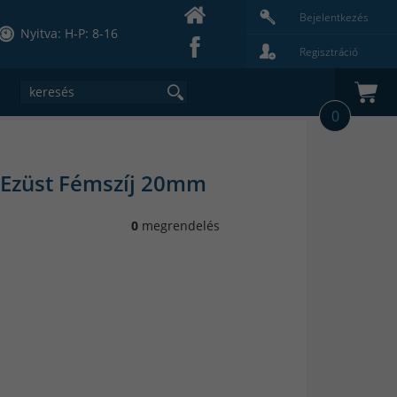
Bejelentkezés
Nyitva: H-P: 8-16
Regisztráció
0
i Ezüst Fémszíj 20mm
0
megrendelés