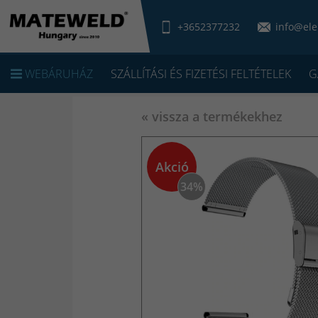
+3652377232
info@ele
WEBÁRUHÁZ
SZÁLLÍTÁSI ÉS FIZETÉSI FELTÉTELEK
G
« vissza a termékekhez
Akció
34%