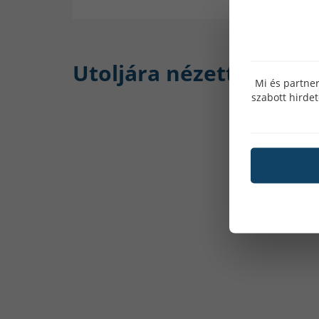
Utoljára nézett:
Mi és partner
szabott hirde