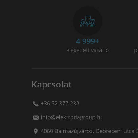
5 000
+
elégedett vásárló
p
Kapcsolat
+36 52 377 232
info@elektrodagroup.hu
4060
Balmazújváros
,
Debreceni utca 