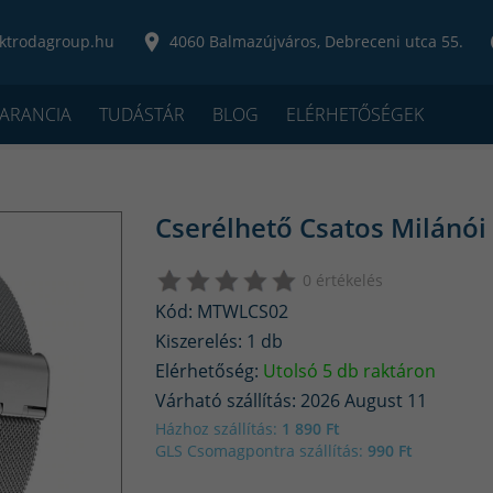
ktrodagroup.hu
4060 Balmazújváros, Debreceni utca 55.
ARANCIA
TUDÁSTÁR
BLOG
ELÉRHETŐSÉGEK
Cserélhető Csatos Milánó
0 értékelés
Kód: MTWLCS02
Kiszerelés: 1 db
Elérhetőség:
Utolsó 5 db raktáron
Várható szállítás: 2026 August 11
Házhoz szállítás:
1 890 Ft
GLS Csomagpontra szállítás:
990 Ft