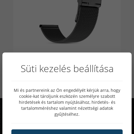
Süti kezelés beállítása
Cserélhető Csatos Milánói Fekete Fémszíj
22mm
Lista ár: 4 490 Ft
Mi és partnereink az Ön engedélyét kérjük arra, hogy
Online akciós ár: 2 990 Ft
cookie-kat tároljunk eszközén személyre szabott
hirdetések és tartalom nyújtásához, hirdetés- és
tartalomméréshez valamint nézettségi adatok
Rendszeres akciók, különleges
gyűjtéséhez.
ajánlatok
25-50%