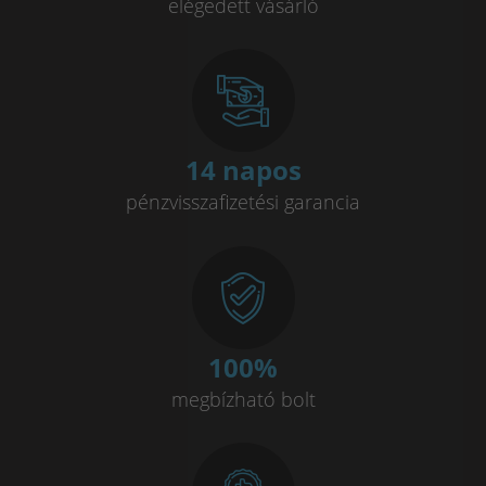
elégedett vásárló
14 napos
pénzvisszafizetési garancia
100
%
megbízható bolt