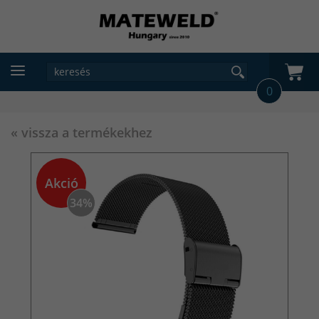
0
« vissza a termékekhez
Akció
34%