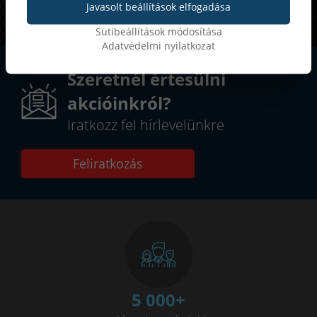
Akár
kedvezmény
Javasolt beállítások elfogadása
Sütibeállítások módosítása
Adatvédelmi nyilatkozat
Szeretnél értesülni
akcióinkról?
Iratkozz fel hírlevelünkre
Feliratkozás
5 000
+