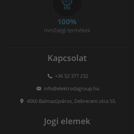
100
%
minőségi termékek
Kapcsolat
+36 52 377 232
info@elektrodagroup.hu
4060
Balmazújváros
,
Debreceni utca 55.
Jogi elemek