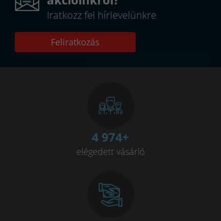
Iratkozz fel hírlevelünkre
Feliratkozás
4 993
+
elégedett vásárló