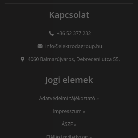
Kapcsolat
+36 52 377 232
info@elektrodagroup.hu
4060
Balmazújváros
,
Debreceni utca 55.
Jogi elemek
Adatvédelmi tájékoztató »
Impresszum »
ÁSZF »
Elállási nyilatkozat »