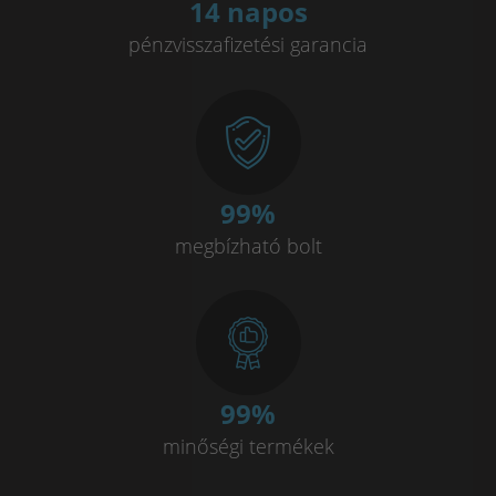
14 napos
pénzvisszafizetési garancia
100
%
megbízható bolt
100
%
minőségi termékek