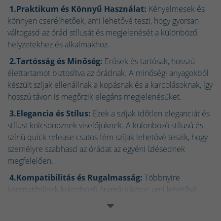
1.Praktikum és Könnyű Használat:
Kényelmesek és
könnyen cserélhetőek, ami lehetővé teszi, hogy gyorsan
váltogasd az órád stílusát és megjelenését a különböző
helyzetekhez és alkalmakhoz.
2.Tartósság és Minőség:
Erősek és tartósak, hosszú
élettartamot biztosítva az órádnak. A minőségi anyagokból
készült szíjak ellenállnak a kopásnak és a karcolásoknak, így
hosszú távon is megőrzik elegáns megjelenésüket.
3.Elegancia és Stílus:
Ezek a szíjak időtlen eleganciát és
stílust kölcsönöznek viselőjüknek. A különböző stílusú és
színű quick release csatos fém szíjak lehetővé teszik, hogy
személyre szabhasd az órádat az egyéni ízlésednek
megfelelően.
4.Kompatibilitás és Rugalmasság:
Többnyire
kompatibilisek különböző óramárkákhoz, ami lehetővé
teszi, hogy egyetlen szíjjal több órát is viselhess és
különböző márkákhoz alkalmazkodhass. Az óraszíj