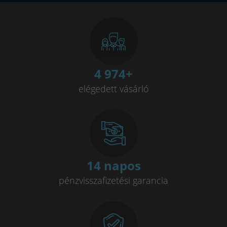
4 993
+
elégedett vásárló
14 napos
pénzvisszafizetési garancia