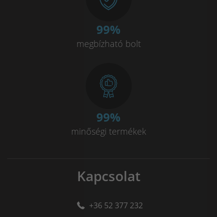
100
%
megbízható bolt
100
%
minőségi termékek
Kapcsolat
+36 52 377 232