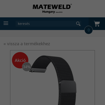
0
« vissza a termékekhez
Akció
34%