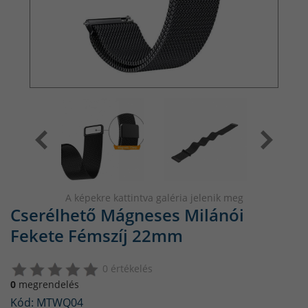
A képekre kattintva galéria jelenik meg
Cserélhető Mágneses Milánói
Fekete Fémszíj 22mm
0 értékelés
0
megrendelés
Kód: MTWQ04