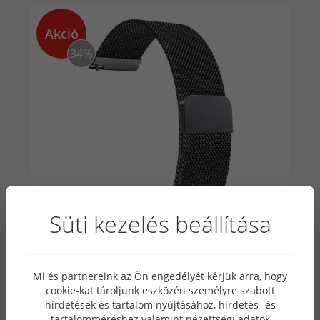
Akció
34%
Süti kezelés beállítása
Mi és partnereink az Ön engedélyét kérjük arra, hogy
Cserélhető Mágneses Milánói Fekete
cookie-kat tároljunk eszközén személyre szabott
Fémszíj 22mm
hirdetések és tartalom nyújtásához, hirdetés- és
tartalomméréshez valamint nézettségi adatok