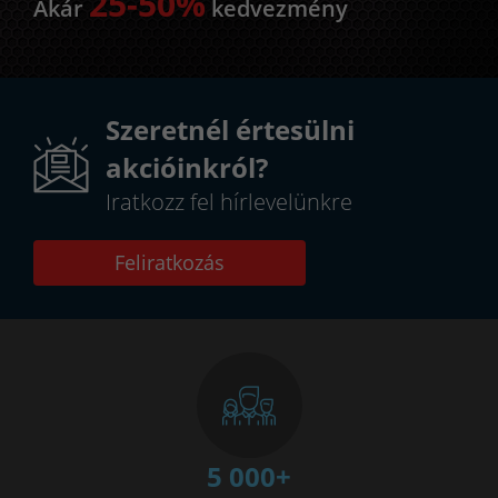
25-50%
Akár
kedvezmény
Szeretnél értesülni
akcióinkról?
Iratkozz fel hírlevelünkre
Feliratkozás
5 000
+