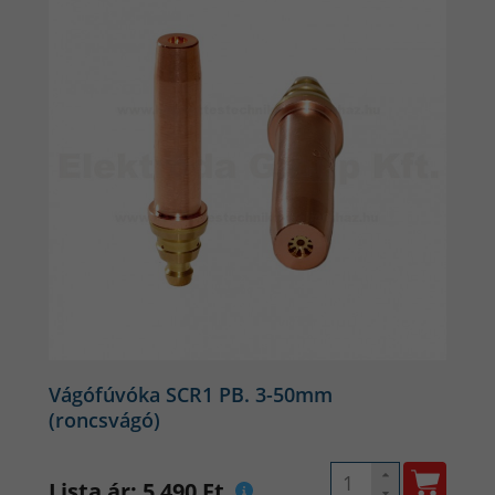
Vágófúvóka SCR1 PB. 3-50mm
(roncsvágó)
Lista ár: 5 490 Ft