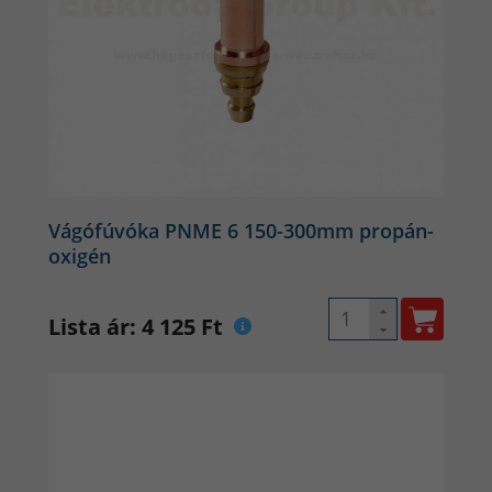
Vágófúvóka PNME 6 150-300mm propán-
oxigén
Lista ár: 4 125 Ft