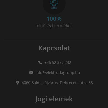
100
%
minőségi termékek
Kapcsolat
+36 52 377 232
info@elektrodagroup.hu
4060
Balmazújváros
,
Debreceni utca 55.
Jogi elemek