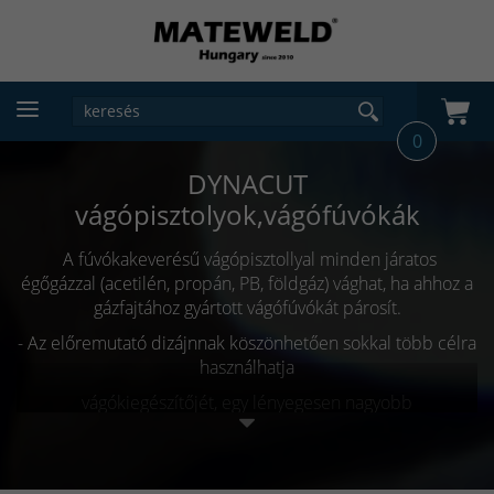
0
DYNACUT
vágópisztolyok,vágófúvókák
A fúvókakeverésű vágópisztollyal minden járatos
égőgázzal
(acetilén, propán, PB, földgáz) vághat, ha ahhoz a
gázfajtához
gyártott vágófúvókát párosít.
- Az előremutató dizájnnak köszönhetően sokkal több célra
használhatja
vágókiegészítőjét, egy lényegesen nagyobb
fúvóka
választéknak köszönhetően. Nem csak különböző
égőgáz típusú,
de speciális gyökfaragó, szegecs- és
bordavágó, roncsvágó