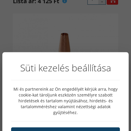
Lista ár: 4 125 Ft
Süti kezelés beállítása
Mi és partnereink az Ön engedélyét kérjük arra, hogy
cookie-kat tároljunk eszközén személyre szabott
hirdetések és tartalom nyújtásához, hirdetés- és
tartalomméréshez valamint nézettségi adatok
gyűjtéséhez.
Vágófúvóka PNME 2 10-25mm propán-