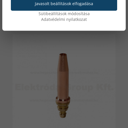
oxigén
Javasolt beállítások elfogadása
Sütibeállítások módosítása
Adatvédelmi nyilatkozat
Lista ár: 4 125 Ft