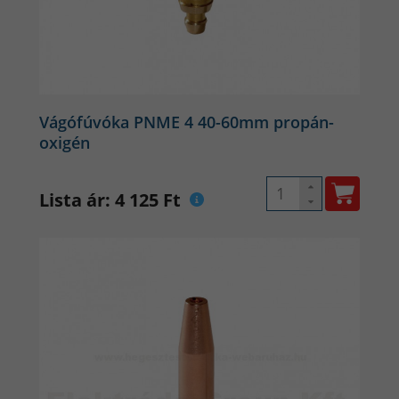
Vágófúvóka PNME 4 40-60mm propán-
oxigén
Lista ár: 4 125 Ft