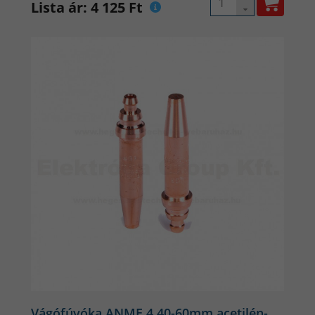
Lista ár: 4 125 Ft
Vágófúvóka ANME 4 40-60mm acetilén-