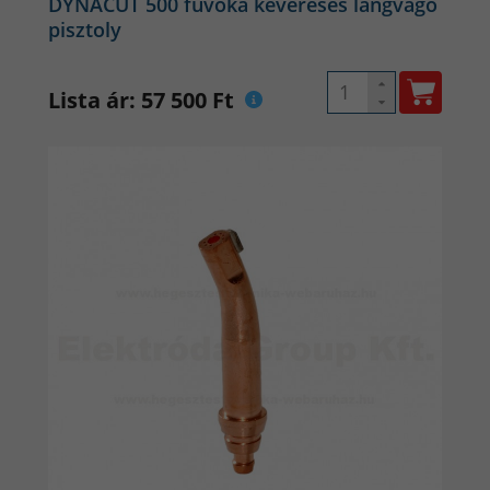
DYNACUT 500 fúvóka keveréses lángvágó
pisztoly
Lista ár: 57 500 Ft