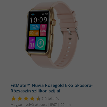
kizárólag személyes használatra szolgál, és nem használható orvosi
diagnózis felállításához, orvosi kezelés eszközeként, gyógyszer-adagoláshoz,
vagy bármilyen más egészségügyi célra.
FitMate™ Nuvia Rosegold EKG okosóra-
Rózsaszín szilikon szíjjal
7 értékelés
Magyar nyelvű okosóra| IP67 | 20mm