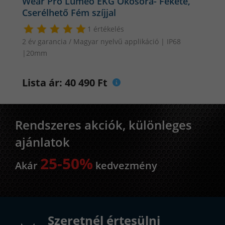
Wear Pro Lumeo EKG Okosóra- Fekete,
Cserélhető Fém szíjjal
1 értékelés
2 év garancia / Magyar nyelvű applikáció | IP68
|20mm
Lista ár: 40 490 Ft
Rendszeres akciók, különleges
ajánlatok
25-50%
Akár
kedvezmény
Szeretnél értesülni