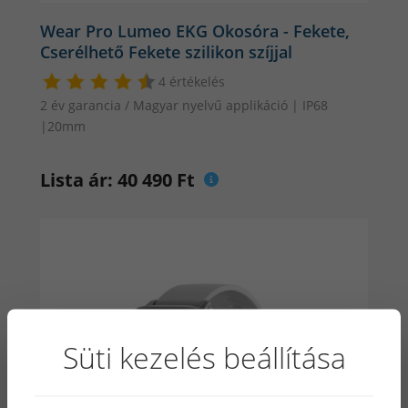
Wear Pro Lumeo EKG Okosóra - Fekete,
Cserélhető Fekete szilikon szíjjal
4 értékelés
2 év garancia / Magyar nyelvű applikáció | IP68
|20mm
Lista ár: 40 490 Ft
Süti kezelés beállítása