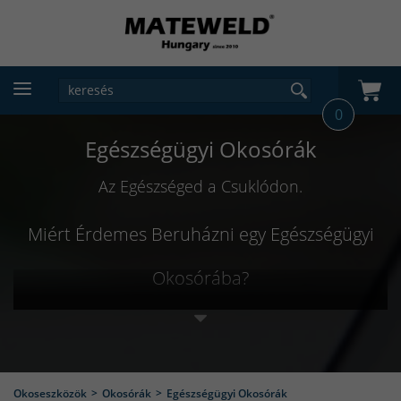
0
Egészségügyi Okosórák
Az Egészséged a Csuklódon.
Miért Érdemes Beruházni egy Egészségügyi
Okosórába?
Az egészségügyi okosórák nem csupán mutatják az
időt, hanem élettel is töltik meg azt. Reggelente
inspiráló ébresztővel kelt, hogy napod energiával
Okoseszközök
Okosórák
Egészségügyi Okosórák