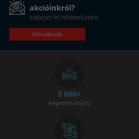
akcióinkról?
Iratkozz fel hírlevelünkre
Feliratkozás
5 000
+
elégedett vásárló