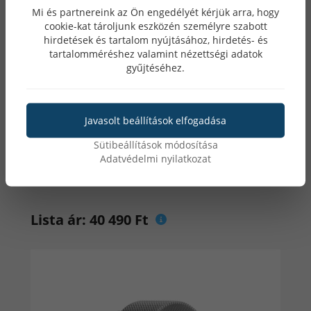
Mi és partnereink az Ön engedélyét kérjük arra, hogy
cookie-kat tároljunk eszközén személyre szabott
hirdetések és tartalom nyújtásához, hirdetés- és
tartalomméréshez valamint nézettségi adatok
gyűjtéséhez.
Javasolt beállítások elfogadása
Wear Pro Lumeo EKG Okosóra - Silver,
Cserélhető Szürke szilikon szíjjal
Sütibeállítások módosítása
Adatvédelmi nyilatkozat
2 év garancia / Magyar nyelvű applikáció | IP68
|20mm
Lista ár: 40 490 Ft