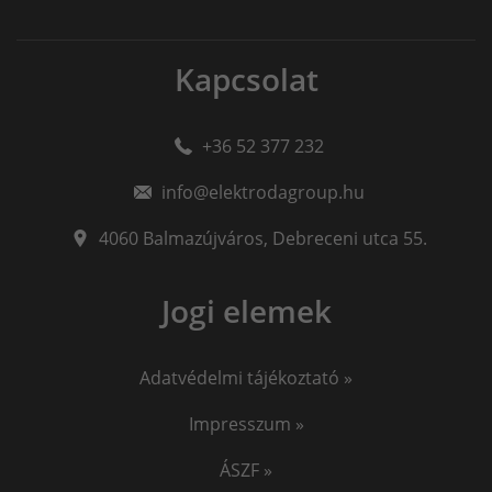
Kapcsolat
+36 52 377 232
info@elektrodagroup.hu
4060
Balmazújváros
,
Debreceni utca 55.
Jogi elemek
Adatvédelmi tájékoztató »
Impresszum »
ÁSZF »