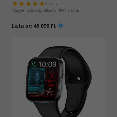
optimalizálja alvási szokásaidat, és stílusos
3 értékelés
kiegészítőként is megjelenik a csuklódon, így
Magyar nyelvű applikáció| IP67 | 22mm
egyszerre gondoskodik egészségedről és
stílusodról.
Lista ár: 45 090 Ft
Most azonnal lépj be az életed új fejezetébe és
hagyd, hogy az egészségügyi okosórák varázsa
segítsen elérni az új énedet. Az élet a csuklódon
kezdődik, szóval ne habozz, szerezd be most!
Őrzik az Aktivitásodat:
Az egészségügyi okosórák nem csak az időt
mutatják, hanem figyelemmel kísérik a napi
aktivitásodat is. Legyen szó lépéseidről, elégetett
kalóriákról vagy a naponta megtett távolságról,
minden fontos adat a csuklódon lesz.
Szívbarát Funkciók: