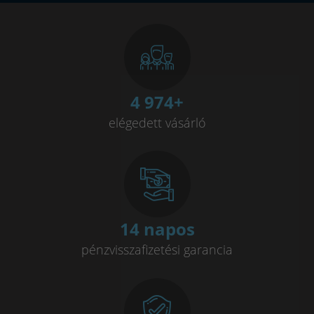
4 992
+
elégedett vásárló
14 napos
pénzvisszafizetési garancia