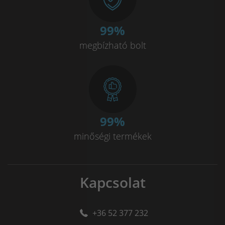
100
%
megbízható bolt
100
%
minőségi termékek
Kapcsolat
+36 52 377 232