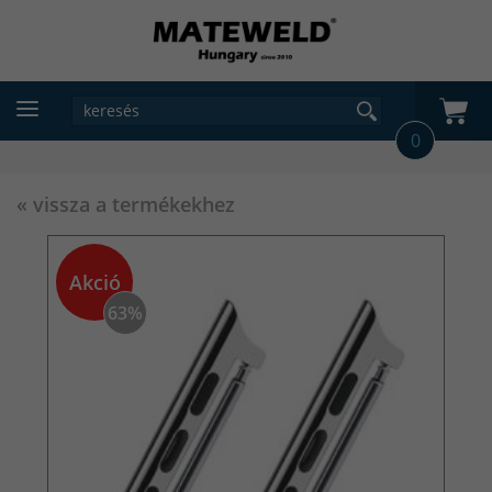
0
« vissza a termékekhez
Akció
63%