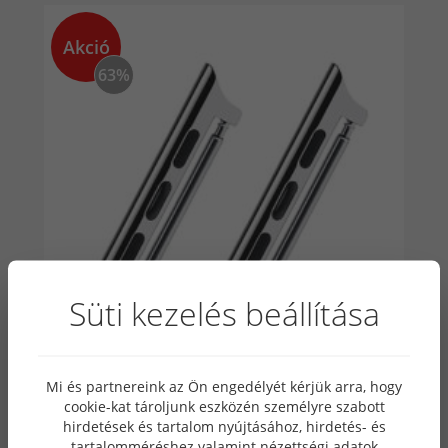
Akció
63%
Süti kezelés beállítása
Mi és partnereink az Ön engedélyét kérjük arra, hogy
Ezüst Apple Watch adapter 42/44/45/49
cookie-kat tároljunk eszközén személyre szabott
óraszíjhoz
hirdetések és tartalom nyújtásához, hirdetés- és
tartalomméréshez valamint nézettségi adatok