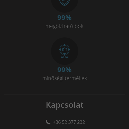
100
%
megbízható bolt
100
%
minőségi termékek
Kapcsolat
+36 52 377 232