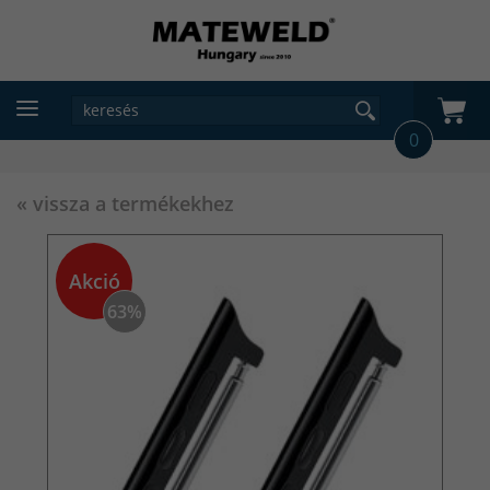
0
« vissza a termékekhez
Akció
63%