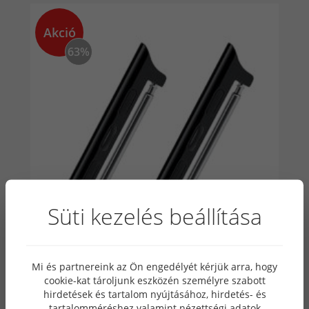
Akció
63%
Süti kezelés beállítása
Mi és partnereink az Ön engedélyét kérjük arra, hogy
Fekete Apple Watch adapter 42/44/45/49
cookie-kat tároljunk eszközén személyre szabott
óraszíjhoz
hirdetések és tartalom nyújtásához, hirdetés- és
tartalomméréshez valamint nézettségi adatok