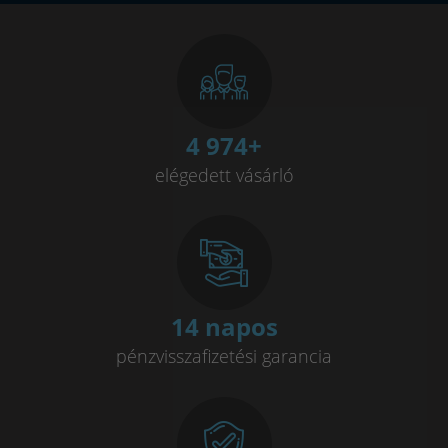
4 993
+
elégedett vásárló
14 napos
pénzvisszafizetési garancia