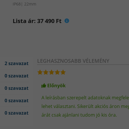
IP68| 22mm
Lista ár: 37 490 Ft
*Az óra IP68-as minősítést kapott, tehát por
LEGHASZNOSABB VÉLEMÉNY
között.
Az eszköz akár 1,5 méter
2 szavazat
működőképes.
Hosszabb víz alá merítésre, n
vízzel, klóros vízzel vagy más folyadékk
0 szavazat
kerüljön. Az okosóra nem rendeltetésszerű h
Előnyök
veszti.
0 szavazat
A leírásban szerepelt adatoknak megfele
0 szavazat
lehet választani. Sikerült akciós áron 
0 szavazat
árát csak ajánlani tudom jó kis óra.