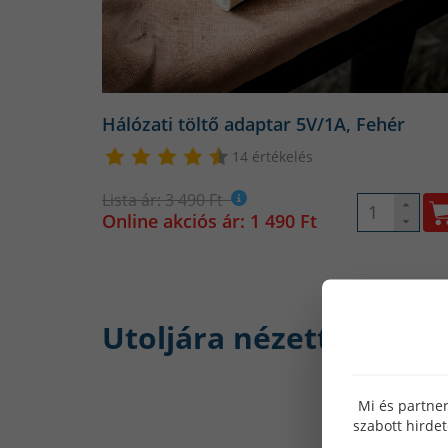
Hálózati töltő adaptar 5V/1A, Fehér
14 értékelés
Lista ár: 3 490 Ft
Online akciós ár: 1 490 Ft
Utoljára nézett:
Mi és partner
szabott hirde