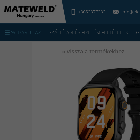
+3652377232
info@ele
WEBÁRUHÁZ
SZÁLLÍTÁSI ÉS FIZETÉSI FELTÉTELEK
G
« vissza a termékekhez