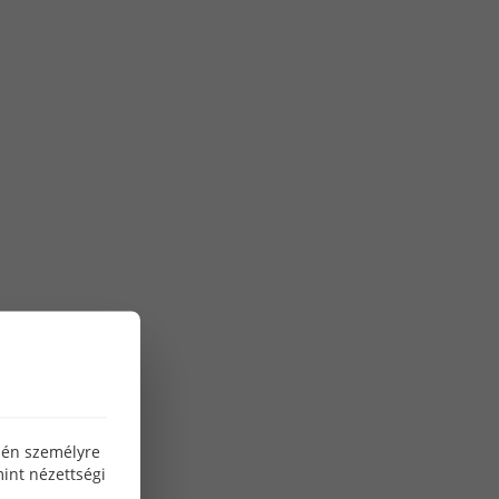
letes harmóniáját kínálja.
özén személyre
int nézettségi