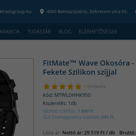
ktrodagroup.hu
4060 Balmazújváros, Debreceni utca 55.
ARANCIA
TUDÁSTÁR
BLOG
ELÉRHETŐSÉGEK
FitMate™ Wave Okosóra - 
Fekete Szilikon szíjjal
2 értékelés
Kód: MTWLDHHK950
Kiszerelés: 1db
Házhoz szállítás:
1 890 Ft
GLS Csomagpontra szállítás:
990 Ft
Lista ár:
Nettó ár: 29 519 Ft / db
Bruttó: