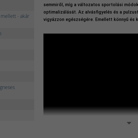
semmiről, míg a változatos sportolási módok
optimalizálását. Az alvásfigyelés és a pulzus
mellett - akár
vigyázzon egészségére. Emellett könnyű és
p
ágneses
ó