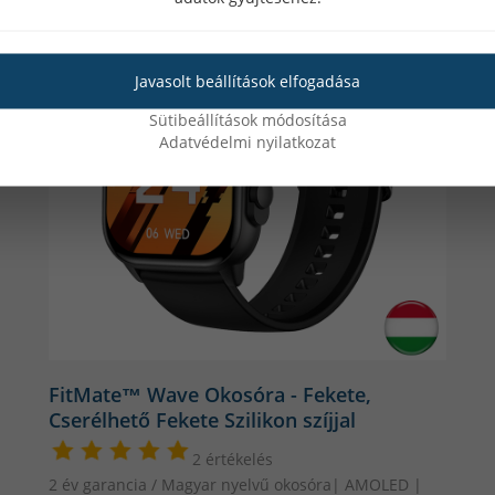
Javasolt beállítások elfogadása
Sütibeállítások módosítása
Adatvédelmi nyilatkozat
A Processzor:
Az JL7012 chipek egy egylapkás rendszerar
funkciókat tartalmaznak, mint a processzor,
különböző kommunikációs interfészek, bel
(BLE), NFC-t is. Egy megbízható és hatéko
megvalósításához használhatunk és lehető
időt töltsenek a felhasználók csuklóján an
FitMate™ Wave Okosóra - Fekete,
Cserélhető Fekete Szilikon szíjjal
2 értékelés
2 év garancia / Magyar nyelvű okosóra| AMOLED |