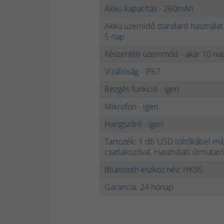
Akku kapacitás - 260mAh
Akku üzemidő standard használat 
5 nap
Készenléti üzemmód - akár 10 na
Vízállóság - IP67
Rezgés funkció - igen
Mikrofon - igen
Hangszóró - igen
Tartozék: 1 db USD töltőkábel m
csatlakozóval, Használati útmutat
Bluetooth eszköz név: HK95
Garancia: 24 hónap