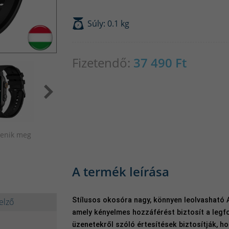
Súly: 0.1 kg
Fizetendő:
37 490
Ft
elenik meg
A termék leírása
Stílusos okosóra nagy, könnyen leolvasható 
elző
amely kényelmes hozzáférést biztosít a leg
üzenetekről szóló értesítések biztosítják, h