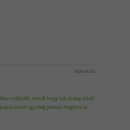
- és vízálló mehatározott körülmények
 mély vízben, 30 percig is
em alkalmas; és nem szabad, hogy sós
2024.08.02.
al, például italokkal érintkezésbe
asználata esetén a jótállás érvényét
lően működik, tetszik hogy sok óralap közül
megvásárolnom így még jobban megérte az