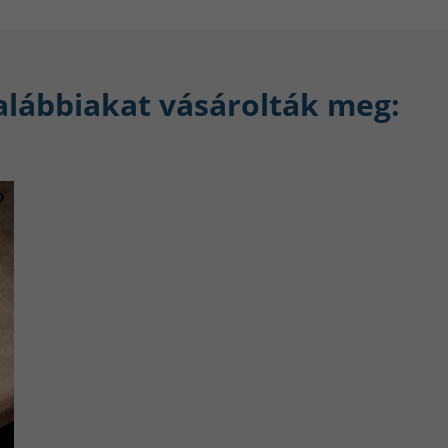
alábbiakat vásárolták meg:
Stílusos, kényelmes, praktikus
A cinkötvözetből készült okosóra nemcsak 
hanem rendkívül praktikus is. Modern dizájn
bármilyen stílushoz, így bármilyen alkalomra 