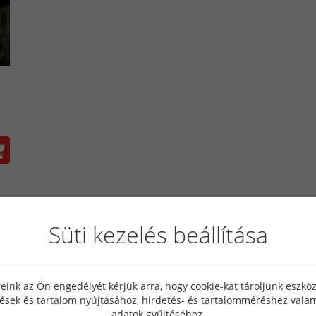
kombináció a funkcionalitás és a stílus töké
Süti kezelés beállítása
eink az Ön engedélyét kérjük arra, hogy cookie-kat tároljunk eszk
tések és tartalom nyújtásához, hirdetés- és tartalomméréshez valam
adatok gyűjtéséhez.