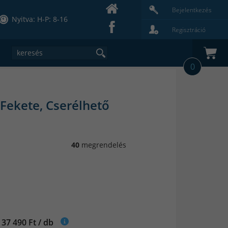
Bejelentkezés
Nyitva: H-P: 8-16
Regisztráció
0
Fekete, Cserélhető
40
megrendelés
 37 490 Ft / db