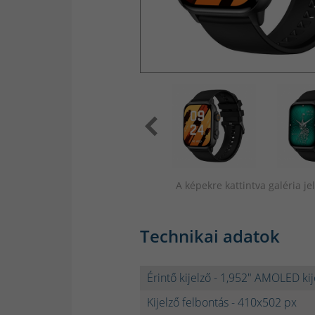
A képekre kattintva galéria j
Technikai adatok
Érintő kijelző - 1,952" AMOLED kij
Kijelző felbontás - 410x502 px