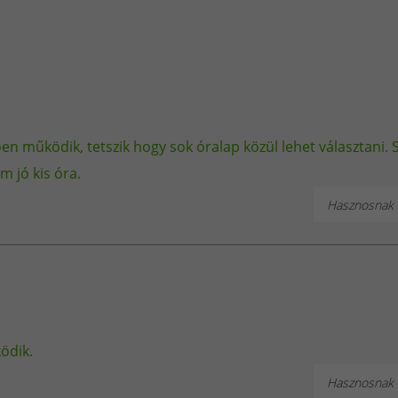
en működik, tetszik hogy sok óralap közül lehet választani
m jó kis óra.
Hasznosnak t
ödik.
Hasznosnak t