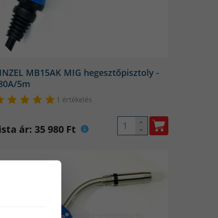
INZEL MB15AK MIG hegesztőpisztoly -
80A/5m
1 értékelés
ista ár: 35 980 Ft