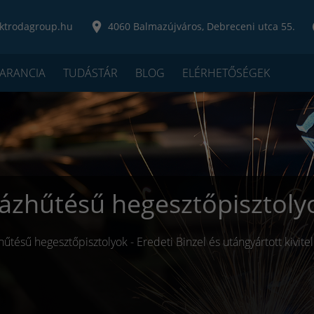
ktrodagroup.hu
4060 Balmazújváros, Debreceni utca 55.
ARANCIA
TUDÁSTÁR
BLOG
ELÉRHETŐSÉGEK
ázhűtésű hegesztőpisztoly
űtésű hegesztőpisztolyok - Eredeti Binzel és utángyártott kivite