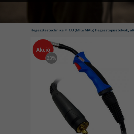
Hegesztéstechnika
CO (MIG/MAG) hegesztőpisztolyok, al
Akció
23%