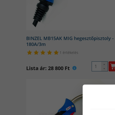
BINZEL MB15AK MIG hegesztőpisztoly -
180A/3m
1 értékelés
Lista ár: 28 800 Ft