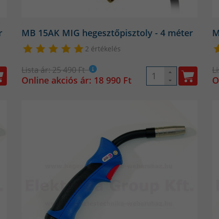
r
MB 15AK MIG hegesztőpisztoly - 4 méter
M
2 értékelés
Lista ár: 25 490 Ft
L
Online akciós ár: 18 990 Ft
O