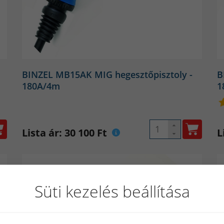
BINZEL MB15AK MIG hegesztőpisztoly -
B
180A/4m
1
Lista ár: 30 100 Ft
L
Süti kezelés beállítása