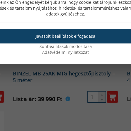
eink az Ön engedélyét kérjük arra, hogy cookie-kat tároljunk eszk
tések és tartalom nyújtásához, hirdetés- és tartalomméréshez valam
adatok gyűjtéséhez.
Javasolt beállítások elfogadása
Sütibeállítások módosítása
Adatvédelmi nyilatkozat
–
BINZEL MB 25AK MIG hegesztőpisztoly –
B
5 méter
4
Lista ár: 39 990 Ft
L