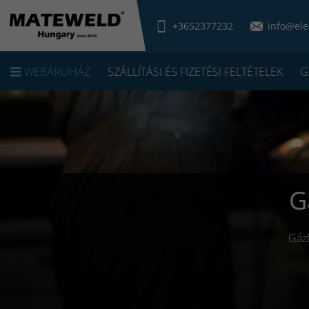
+3652377232
info@ele
WEBÁRUHÁZ
SZÁLLÍTÁSI ÉS FIZETÉSI FELTÉTELEK
G
G
Gázh