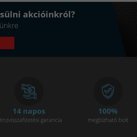
sülni akcióinkról?
elünkre
14 napos
100
%
énzvisszafizetési garancia
megbízható bolt