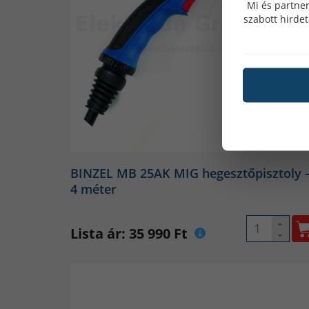
Mi és partner
szabott hirde
BINZEL MB 25AK MIG hegesztőpisztoly 
4 méter
Lista ár: 35 990 Ft