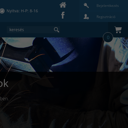
Bejelentkezés
Nyitva: H-P: 8-16
Regisztráció
0
ok
lben.