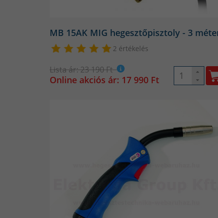
MB 15AK MIG hegesztőpisztoly - 3 méte
2 értékelés
Lista ár: 23 190 Ft
Online akciós ár: 17 990 Ft