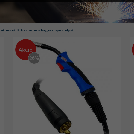
katrészek
Gázhűtésű hegesztőpisztolyok
Akció
26%