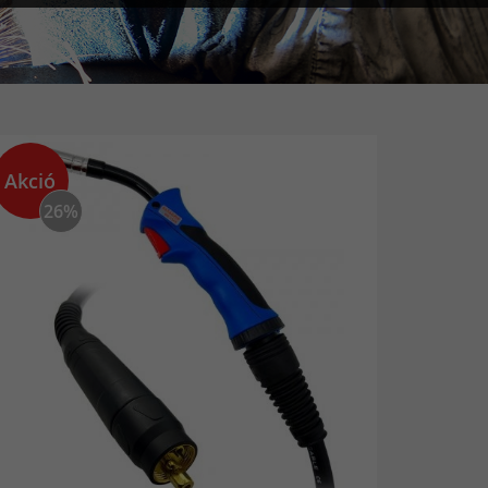
Akció
26%