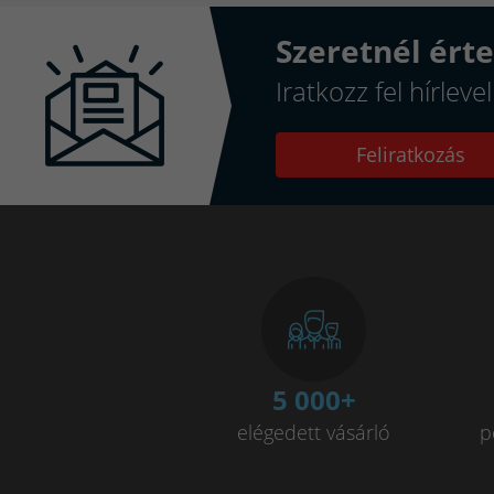
Szeretnél érte
Iratkozz fel hírlev
Feliratkozás
5 000
+
elégedett vásárló
p