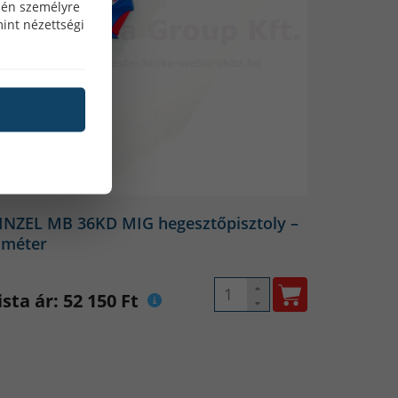
özén személyre
int nézettségi
INZEL MB 36KD MIG hegesztőpisztoly –
 méter
ista ár: 52 150 Ft