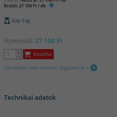
Lista ár:
Nettó ár: 21 338 Ft / db
Bruttó: 27 100 Ft / db
Súly: 5 kg
Fizetendő:
27 100
Ft
Kosárba
Olcsóbban látta máshol? Árgarancia! »
Technikai adatok