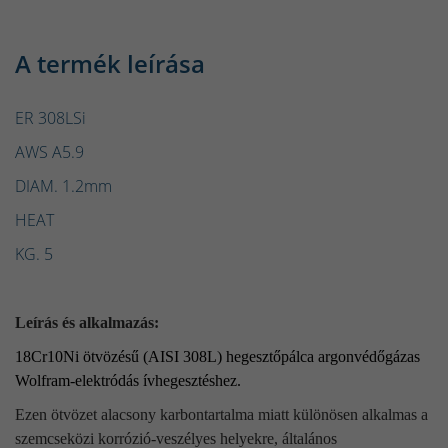
A termék leírása
ER 308LSi
AWS A5.9
DIAM. 1.2mm
HEAT
KG. 5
Leírás és alkalmazás:
18Cr10Ni ötvözésű (AISI 308L) hegesztőpálca argonvédőgázas
Wolfram-elektródás ívhegesztéshez.
Ezen ötvözet alacsony karbontartalma miatt különösen alkalmas a
szemcseközi korrózió-veszélyes helyekre, általános