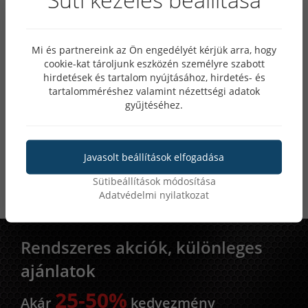
Mi és partnereink az Ön engedélyét kérjük arra, hogy
cookie-kat tároljunk eszközén személyre szabott
hirdetések és tartalom nyújtásához, hirdetés- és
tartalomméréshez valamint nézettségi adatok
gyűjtéséhez.
Javasolt beállítások elfogadása
Hegesztőpálca ER308LSi 1.2mm - 5kg
Sütibeállítások módosítása
Adatvédelmi nyilatkozat
Lista ár: 27 100 Ft
Rendszeres akciók, különleges
ajánlatok
25-50%
Akár
kedvezmény