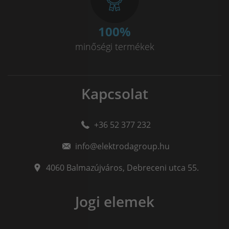
100
%
minőségi termékek
Kapcsolat
+36 52 377 232
info@elektrodagroup.hu
4060
Balmazújváros
,
Debreceni utca 55.
Jogi elemek