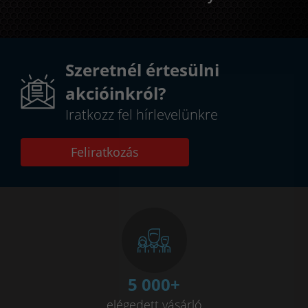
Szeretnél értesülni
akcióinkról?
Iratkozz fel hírlevelünkre
Feliratkozás
5 000
+
elégedett vásárló