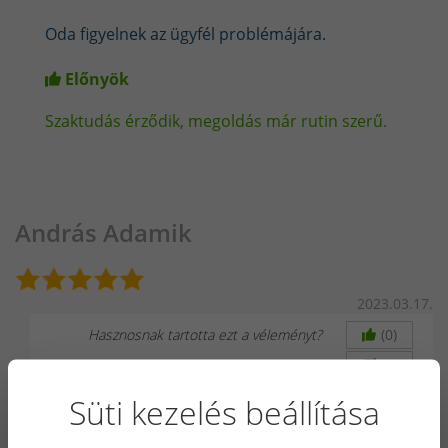
Oda figyelnek az ügyfél problémájára.
Előnyök
Szaktudás érződik, megoldás már rutin szerű.
András Adamik
2023.03.17.
Hasznosnak tartotta ezt a véleményt?
(0)
(0)
Süti kezelés beállítása