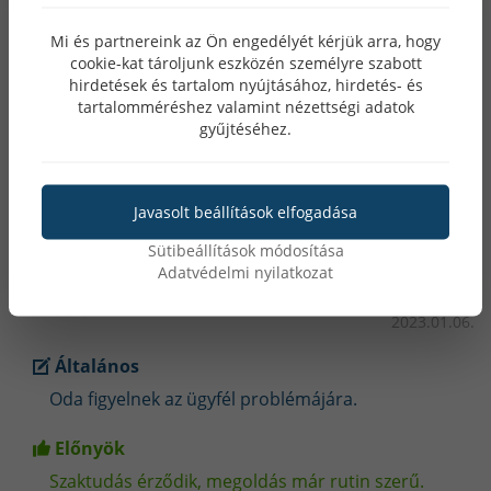
Korom Csaba
Mi és partnereink az Ön engedélyét kérjük arra, hogy
cookie-kat tároljunk eszközén személyre szabott
2023.02.09.
hirdetések és tartalom nyújtásához, hirdetés- és
tartalomméréshez valamint nézettségi adatok
Hasznosnak tartotta ezt a véleményt?
(0)
gyűjtéséhez.
(0)
Javasolt beállítások elfogadása
Pipoly Zsolt
Sütibeállítások módosítása
Adatvédelmi nyilatkozat
2023.01.06.
Általános
Oda figyelnek az ügyfél problémájára.
Előnyök
Szaktudás érződik, megoldás már rutin szerű.