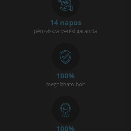
14 napos
pénzvisszafizetési garancia
100
%
megbízható bolt
100
%