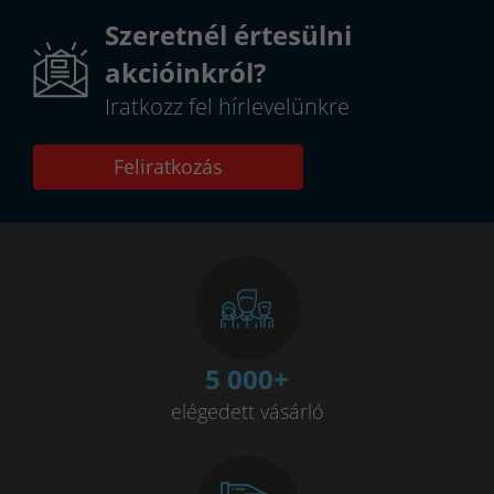
Szeretnél értesülni
akcióinkról?
Iratkozz fel hírlevelünkre
Feliratkozás
5 000
+
elégedett vásárló