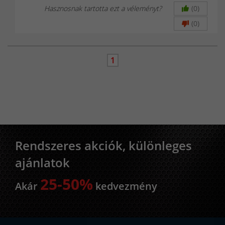
Hasznosnak tartotta ezt a véleményt?
(0)
(0)
1
Rendszeres akciók, különleges
ajánlatok
25-50%
Akár
kedvezmény