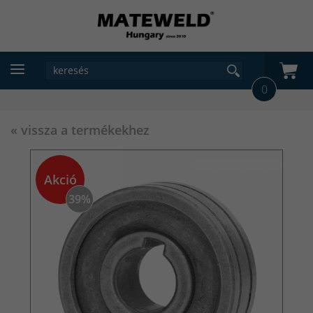
0
« vissza a termékekhez
Akció
39%