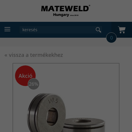
0
« vissza a termékekhez
Akció
26%