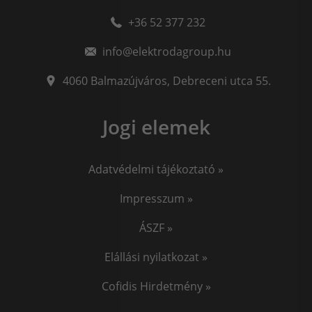
+36 52 377 232
info@elektrodagroup.hu
4060
Balmazújváros
,
Debreceni utca 55.
Jogi elemek
Adatvédelmi tájékoztató »
Impresszum »
ÁSZF »
Elállási nyilatkozat »
Cofidis Hirdetmény »