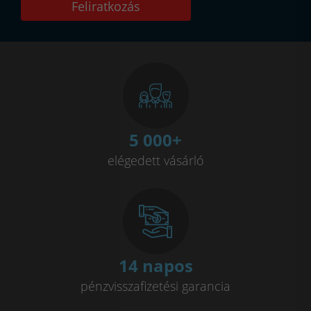
Feliratkozás
5 000
+
elégedett vásárló
14 napos
pénzvisszafizetési garancia