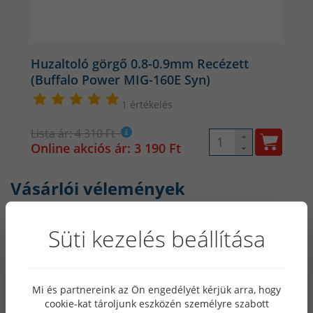
Huzaltoló görgő 0.8-0.9mm Recézett
(Buffalo Power MIG-160E Syn)
1 értékelés
Lista ár: 4 310 Ft
Online akciós ár: 3 190 Ft
Vásárlói vélemények
Süti kezelés beállítása
5.0
Mi és partnereink az Ön engedélyét kérjük arra, hogy
cookie-kat tároljunk eszközén személyre szabott
1 szavazat