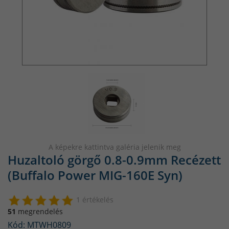
A képekre kattintva galéria jelenik meg
Huzaltoló görgő 0.8-0.9mm Recézett
(Buffalo Power MIG-160E Syn)
1 értékelés
51
megrendelés
Kód: MTWH0809