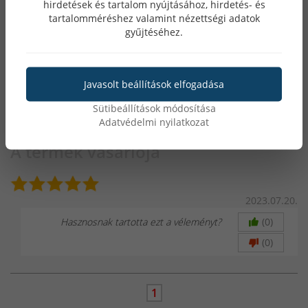
hirdetések és tartalom nyújtásához, hirdetés- és
0 szavazat
tartalomméréshez valamint nézettségi adatok
gyűjtéséhez.
0 szavazat
0 szavazat
Javasolt beállítások elfogadása
0 szavazat
Sütibeállítások módosítása
Adatvédelmi nyilatkozat
A termék vásárlója
2023.07.20.
Hasznosnak tartotta ezt a véleményt?
(0)
(0)
1