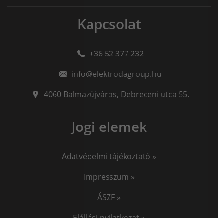
Kapcsolat
+36 52 377 232
info@elektrodagroup.hu
4060
Balmazújváros
,
Debreceni utca 55.
Jogi elemek
Adatvédelmi tájékoztató »
Impresszum »
ÁSZF »
Elállási nyilatkozat »