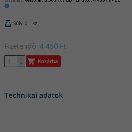
Lista ár:
Nettó ár: 3 503 Ft / db
Bruttó: 4 450 Ft / db
Súly: 0.1 kg
Fizetendő:
4 450
Ft
Kosárba
Technikai adatok