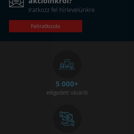
akcióinkról?
Iratkozz fel hírlevelünkre
Feliratkozás
5 000
+
elégedett vásárló