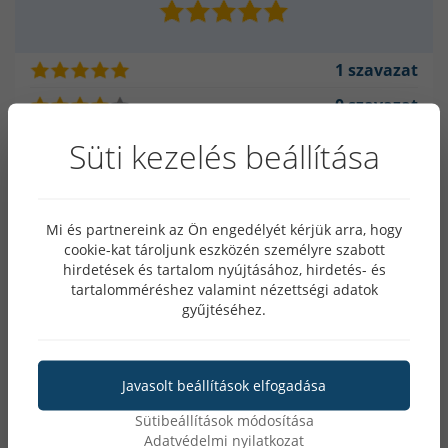
1 szavazat
0 szavazat
0 szavazat
Süti kezelés beállítása
0 szavazat
0 szavazat
Mi és partnereink az Ön engedélyét kérjük arra, hogy
cookie-kat tároljunk eszközén személyre szabott
hirdetések és tartalom nyújtásához, hirdetés- és
tartalomméréshez valamint nézettségi adatok
A termék vásárlója
gyűjtéséhez.
2024.11.21.
Javasolt beállítások elfogadása
Hasznosnak tartotta ezt a véleményt?
(0)
Sütibeállítások módosítása
(0)
Adatvédelmi nyilatkozat