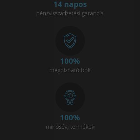
14 napos
pénzvisszafizetési garancia
100
%
megbízható bolt
100
%
minőségi termékek