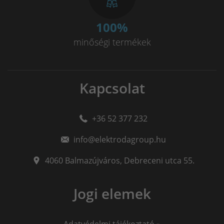
100
%
minőségi termékek
Kapcsolat
+36 52 377 232
info@elektrodagroup.hu
4060
Balmazújváros
,
Debreceni utca 55.
Jogi elemek
Adatvédelmi tájékoztató »