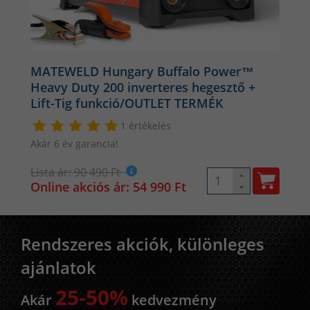
MATEWELD Hungary Buffalo Power™
Heavy Duty 200 inverteres hegesztő +
Lift-Tig funkció/OUTLET TERMÉK
1 értékelés
Akár 6 év garancia!
Lista ár: 90 490 Ft
Online akciós ár: 54 990 Ft
Rendszeres akciók, különleges
ajánlatok
25-50%
Akár
kedvezmény