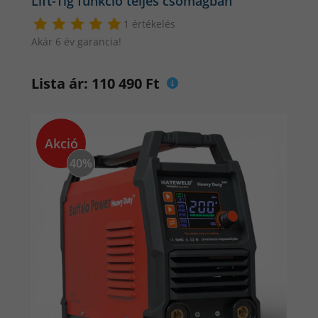
Lift-Tig funkció teljes csomagban
1 értékelés
Akár 6 év garancia!
Lista ár: 110 490 Ft
Akció
40%