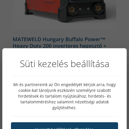
MATEWELD Hungary Buffalo Power™
Heavy Duty 200 inverteres hegesztő +
Lift-Tig funkció
Süti kezelés beállítása
2 értékelés
Akár 6 év garancia!
Mi és partnereink az Ön engedélyét kérjük arra, hogy
Lista ár: 90 490 Ft
cookie-kat tároljunk eszközén személyre szabott
hirdetések és tartalom nyújtásához, hirdetés- és
tartalomméréshez valamint nézettségi adatok
gyűjtéséhez.