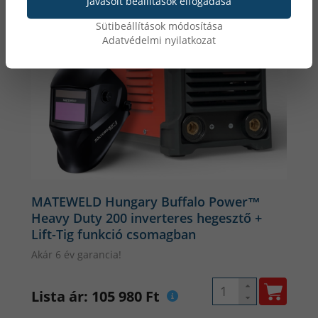
Javasolt beállítások elfogadása
Sütibeállítások módosítása
Adatvédelmi nyilatkozat
MATEWELD Hungary Buffalo Power™
Heavy Duty 200 inverteres hegesztő +
Lift-Tig funkció csomagban
Akár 6 év garancia!
Lista ár: 105 980 Ft