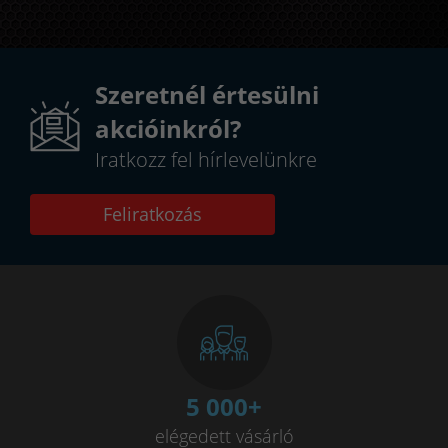
Szeretnél értesülni
akcióinkról?
Iratkozz fel hírlevelünkre
Feliratkozás
5 000
+
elégedett vásárló