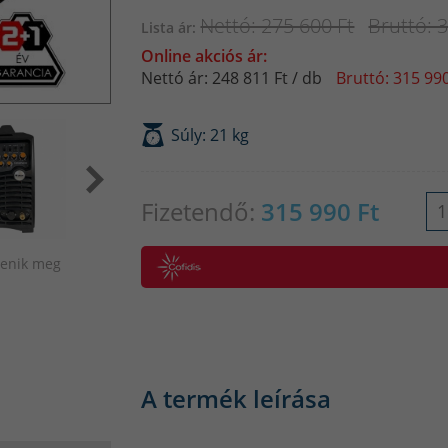
Nettó: 275 600 Ft
Bruttó: 
Lista ár:
Online akciós ár:
Nettó ár: 248 811 Ft / db
Bruttó: 315 990
Súly: 21 kg
Fizetendő:
315 990
Ft
elenik meg
A termék leírása