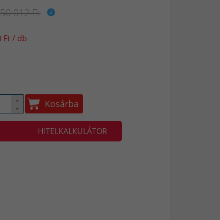
350 012 Ft
 Ft / db
Kosárba
HITELKALKULÁTOR