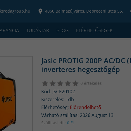
ktrodagroup.hu
4060 Balmazújváros, Debreceni utca 55.
ARANCIA
TUDÁSTÁR
BLOG
ELÉRHETŐSÉGEK
Jasic PROTIG 200P AC/DC (
inverteres hegesztőgép
0 értékelés
Kód: JSCE20102
Kiszerelés: 1db
Elérhetőség:
Előrendelhető
Várható szállítás: 2026 August 13
Szállítási díj:
0 Ft