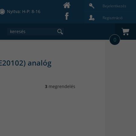
Bejelentkezés
Nyitva: H-P: 8-16
Regisztráció
0
E20102) analóg
3
megrendelés