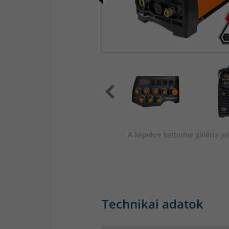
A képekre kattintva galéria j
Technikai adatok