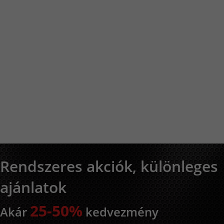
olvadása és letapadása.
ősséggel:
egítő funkció. Az ívgyújtáskor
t hegesztőáram.
li a hőelvezetését, minimalizálja a
tja a hosszú élettartamot és a
fesszionális gép, amely ideális
Rendszeres akciók, különleges
yártásra, tej- és élelmiszeriparban
ajánlatok
színi hegesztésre, javításra és
25-50%
Akár
kedvezmény