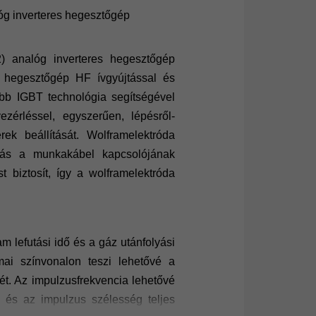
g inverteres hegesztőgép
)
analóg inverteres hegesztőgép
hegesztőgép HF ívgyújtással és
sebb IGBT technológia segítségével
vezérléssel, egyszerűen, lépésről-
ek beállítását. Wolframelektróda
tás a munkakábel kapcsolójának
t biztosít, így a wolframelektróda
ram lefutási idő és a gáz utánfolyási
ai színvonalon teszi lehetővé a
sét. Az impulzusfrekvencia lehetővé
a és az impulzus szélesség teljes