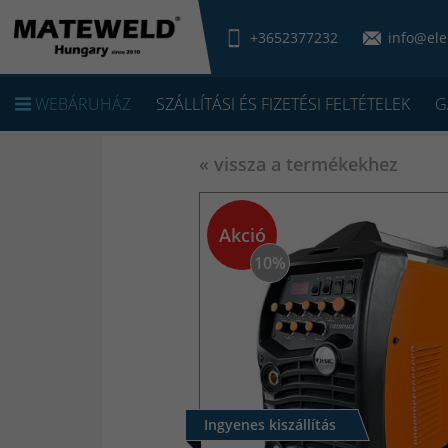
+3652377232
info@ele
WEBÁRUHÁZ
SZÁLLÍTÁSI ÉS FIZETÉSI FELTÉTELEK
G
« vissza a termékekhez
Akció
10%
Ingyenes kiszállítás