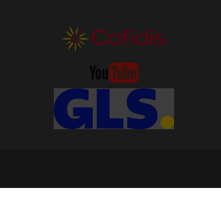
gakadályozza a wolfram károsodását)
zést kínál a tisztítás és a penetráció
gyújtást, kevesebb fröcskölés.
 FORCE
(ívkeménység) kiváló élményt
 inverteres hegesztőgép javasolt