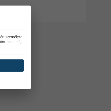
őteljesítményének manipulálását, a
 minimalizálását.
sség állítást biztosít a munkakábel
bil ívet biztosít, lehetővé téve a
özén személyre
kal, amelyek kiváló minőségű
int nézettségi
v keménység) vezérlés lehetővé teszi
lenül attól, hogy melyik elektródát
sa:
el hegesztés közben megőrizhető,
 elektróda és a munkaanyag közötti
l a gép, növelve, vagy csökkentve