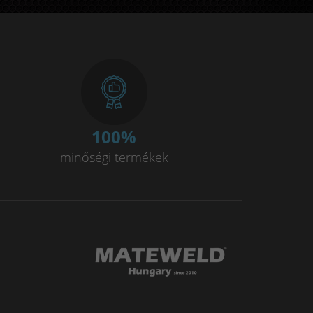
nalóg inverteres hegesztőgép
gyújtással
hegesztés HF ívgyújtással
100
%
újtással
minőségi termékek
egesztés HF ívgyújtással
nalóg inverteres hegesztőgép
ágot és az ívstabilitást.
t és a működési élményt.
nkciók kiválasztásához.