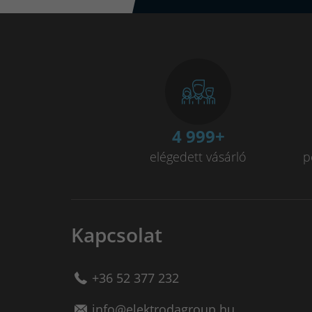
5 000
+
elégedett vásárló
p
Kapcsolat
+36 52 377 232
info@elektrodagroup.hu