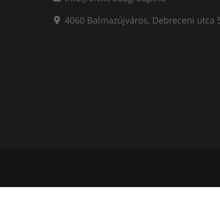
4060
Balmazújváros
,
Debreceni utca 