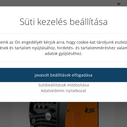
paraméterezését, lehetővé téve a munka h
beégés (hegesztés) mélységét és a torzítás
Süti kezelés beállítása
A távvezérlő interfész opcionális áramerő
vagy lábpedál vezérléséhez.
A DC MMA hegesztési funkciója sima és sta
eink az Ön engedélyét kérjük arra, hogy cookie-kat tároljunk eszk
könnyű hegesztést olyan elektródák
tések és tartalom nyújtásához, hirdetés- és tartalomméréshez valam
hegesztéseket eredményeznek.
adatok gyűjtéséhez.
Az Arc Ignition (ív gyújtás) és Arc Force (í
az ideális ív állapot beállítását, függet
Javasolt beállítások elfogadása
választja.
Akció
Sütibeállítások módosítása
10%
Adatvédelmi nyilatkozat
Arc Force funkció- Ívkeménység szabályzá
A szabályozható ívkeménység segítségév
korrigálható az ív karakterisztikája. Az
távolság változására automatikusan reagá