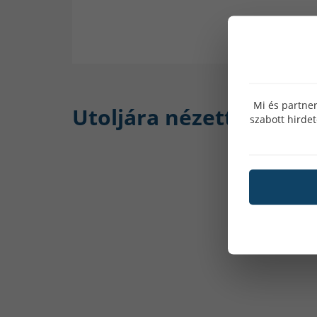
Mi és partner
Utoljára nézett:
szabott hirde