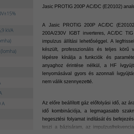
Jasic PROTIG 200P AC/DC (E20102) analó
30V±15%
A
Jasic PROTIG 200P AC/DC (E20102
6,9 kVA
200A/230V IGBT inverteres, AC/DC TIG 
lomha)
impulzus állítási lehetőséggel. A legfris
készült, professzionális és teljes körű 
 (lomha)
lépésre kínálja a funkciók és paraméter
anyaghoz érintése nélkül, a HF ívgyúj
lenyomásával gyors és azonnali ívgyújtás
nem válik szennyezetté.
A
A
0 A
Az előre beállított gáz előfolyási idő, az á
idő kombinációja, a legmagasabb szakm
hegesztési folyamat indítását és befejezé
teszi a bázisáram, az impulzusfrekvenci