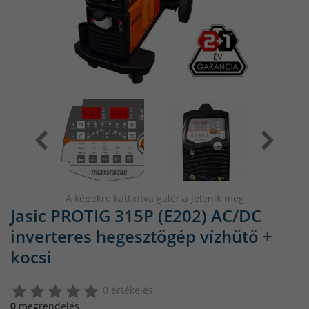
A képekre kattintva galéria jelenik meg
Jasic PROTIG 315P (E202) AC/DC
inverteres hegesztőgép vízhűtő +
kocsi
0 értékelés
0
megrendelés