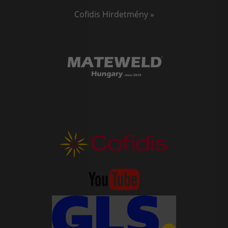
- Csővezetékek, olajipari távvezetékek hegesztésére,
Cofidis Hirdetmény »
- Helyszíni munkák, építkezések,
- Ipari karbantartás,
- Szerkezeti lakatos munkák,
- Kutatás / Oktatás.
Jasic PROTIG 315P (E202) AC/DC inverteres
hegesztőgép ajánlott fémek
- acél
- rozsdamentes acél
- króm-molibdén
- alumínium
- titán
- réz
- gyakorlatilag bármely fém hegesztésére alkalmas
Jasic PROTIG 315P (E202) AC/DC inverteres hegesztőgép
tartozékok: