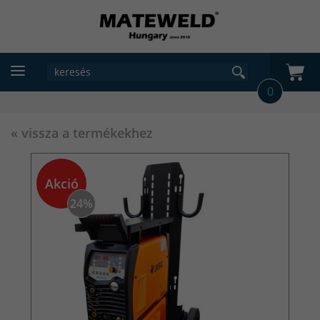
0
« vissza a termékekhez
Akció
24%